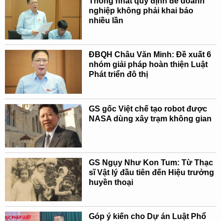
Thống nhất quy định để doanh
nghiệp không phải khai báo
nhiều lần
ĐBQH Châu Văn Minh: Đề xuất 6
nhóm giải pháp hoàn thiện Luật
Phát triển đô thị
GS gốc Việt chế tạo robot được
NASA dùng xây trạm không gian
GS Ngụy Như Kon Tum: Từ Thạc
sĩ Vật lý đầu tiên đến Hiệu trưởng
huyền thoại
Góp ý kiến cho Dự án Luật Phổ