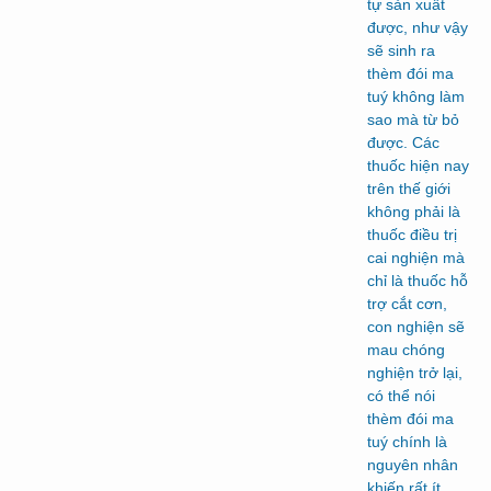
tự sản xuất
được, như vậy
sẽ sinh ra
thèm đói ma
tuý không làm
sao mà từ bỏ
được. Các
thuốc hiện nay
trên thế giới
không phải là
thuốc điều trị
cai nghiện mà
chỉ là thuốc hỗ
trợ cắt cơn,
con nghiện sẽ
mau chóng
nghiện trở lại,
có thể nói
thèm đói ma
tuý chính là
nguyên nhân
khiến rất ít