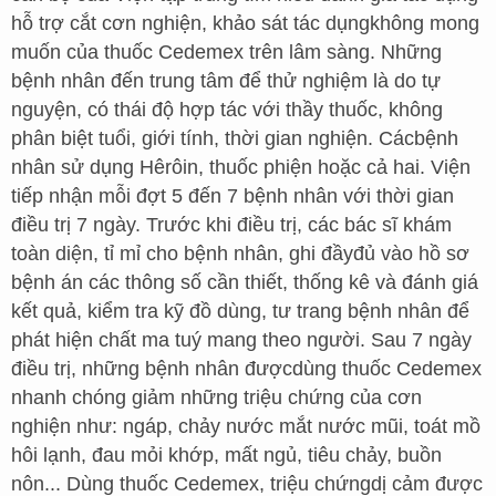
hỗ trợ cắt cơn nghiện, khảo sát tác dụngkhông mong
muốn của thuốc Cedemex trên lâm sàng. Những
bệnh nhân đến trung tâm để thử nghiệm là do tự
nguyện, có thái độ hợp tác với thầy thuốc, không
phân biệt tuổi, giới tính, thời gian nghiện. Cácbệnh
nhân sử dụng Hêrôin, thuốc phiện hoặc cả hai. Viện
tiếp nhận mỗi đợt 5 đến 7 bệnh nhân với thời gian
điều trị 7 ngày. Trước khi điều trị, các bác sĩ khám
toàn diện, tỉ mỉ cho bệnh nhân, ghi đầyđủ vào hồ sơ
bệnh án các thông số cần thiết, thống kê và đánh giá
kết quả, kiểm tra kỹ đồ dùng, tư trang bệnh nhân để
phát hiện chất ma tuý mang theo người. Sau 7 ngày
điều trị, những bệnh nhân đượcdùng thuốc Cedemex
nhanh chóng giảm những triệu chứng của cơn
nghiện như: ngáp, chảy nước mắt nước mũi, toát mồ
hôi lạnh, đau mỏi khớp, mất ngủ, tiêu chảy, buồn
nôn... Dùng thuốc Cedemex, triệu chứngdị cảm được