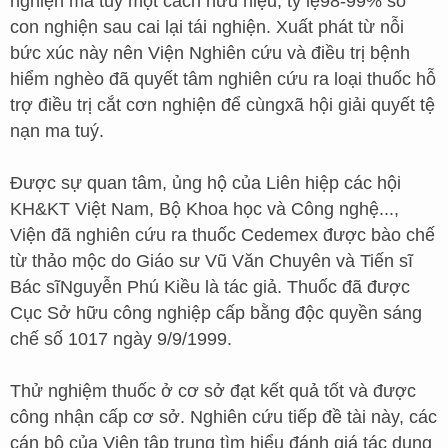
nghiện ma tuý một cách hữu hiệu, tỷ lệ98-99% số
con nghiện sau cai lại tái nghiện. Xuất phát từ nỗi
bức xúc này nên Viện Nghiên cứu và điều trị bệnh
hiểm nghèo đã quyết tâm nghiên cứu ra loại thuốc hỗ
trợ điều trị cắt cơn nghiện để cùngxã hội giải quyết tệ
nạn ma tuý.
Được sự quan tâm, ủng hộ của Liên hiệp các hội
KH&KT Việt Nam, Bộ Khoa học và Công nghệ...,
Viện đã nghiên cứu ra thuốc Cedemex được bào chế
từ thảo mộc do Giáo sư Vũ Văn Chuyên và Tiến sĩ
Bác sĩNguyễn Phú Kiều là tác giả. Thuốc đã được
Cục Sở hữu công nghiệp cấp bằng độc quyền sáng
chế số 1017 ngày 9/9/1999.
Thử nghiệm thuốc ở cơ sở đạt kết quả tốt và được
công nhận cấp cơ sở. Nghiên cứu tiếp đề tài này, các
cán bộ của Viện tập trung tìm hiểu đánh giá tác dụng