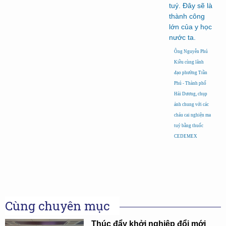
tuý. Đây sẽ là
thành công
lớn của y học
nước ta.
Ông Nguyễn Phú
Kiều cùng lãnh
đạo phường Trần
Phú - Thành phố
Hải Dương, chụp
ảnh chung với các
cháu cai nghiện ma
tuý bằng thuốc
CEDEMEX
Cùng chuyên mục
Thúc đẩy khởi nghiệp đổi mới