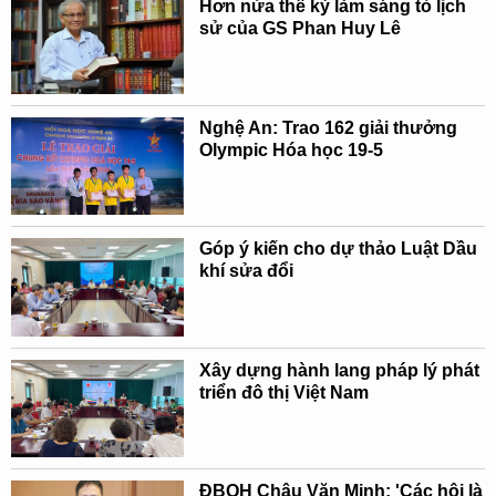
Hơn nửa thế kỷ làm sáng tỏ lịch
sử của GS Phan Huy Lê
Nghệ An: Trao 162 giải thưởng
Olympic Hóa học 19-5
Góp ý kiến cho dự thảo Luật Dầu
khí sửa đổi
Xây dựng hành lang pháp lý phát
triển đô thị Việt Nam
ĐBQH Châu Văn Minh: 'Các hội là