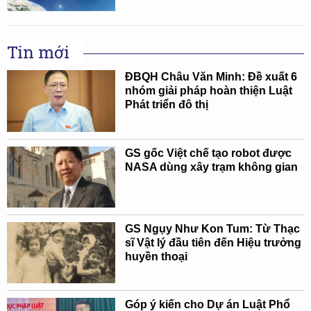
Tin mới
ĐBQH Châu Văn Minh: Đề xuất 6
nhóm giải pháp hoàn thiện Luật
Phát triển đô thị
GS gốc Việt chế tạo robot được
NASA dùng xây trạm không gian
GS Ngụy Như Kon Tum: Từ Thạc
sĩ Vật lý đầu tiên đến Hiệu trưởng
huyền thoại
Góp ý kiến cho Dự án Luật Phổ