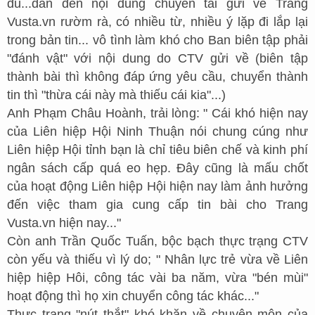
đủ...dẫn đến nội dung chuyển tải gửi về Trang
Vusta.vn rườm rà, có nhiều từ, nhiều ý lặp đi lắp lại
trong bản tin... vô tình làm khó cho Ban biên tập phải
"đánh vật" với nội dung do CTV gửi về (biên tập
thành bài thì không đáp ứng yêu cầu, chuyển thành
tin thì "thừa cái này mà thiếu cái kia"...)
Anh Phạm Châu Hoành, trải lòng: " Cái khó hiện nay
của Liên hiệp Hội Ninh Thuận nói chung cúng như
Liên hiệp Hội tỉnh bạn là chỉ tiêu biên chế và kinh phí
ngân sách cấp quá eo hẹp. Đây cũng là mấu chốt
của hoạt động Liên hiệp Hội hiện nay làm ảnh hưởng
đến việc tham gia cung cấp tin bài cho Trang
Vusta.vn hiện nay..."
Còn anh Trần Quốc Tuấn, bộc bạch thực trạng CTV
còn yếu và thiếu vì lý do; " Nhân lực trẻ vừa về Liên
hiệp hiệp Hôi, công tác vài ba năm, vừa "bén mùi"
hoạt động thì họ xin chuyển công tác khác..."
Thực trạng "nút thắt" khó khăn về chuyên môn của