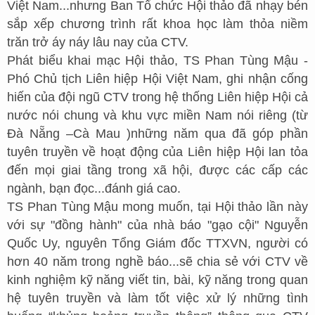
Việt Nam...nhưng Ban Tổ chức Hội thảo đã nhạy bén
sắp xếp chương trình rất khoa học làm thỏa niềm
trăn trở áy náy lâu nay của CTV.
Phát biểu khai mạc Hội thảo, TS Phan Tùng Mậu -
Phó Chủ tịch Liên hiệp Hội Việt Nam, ghi nhận cống
hiến của đội ngũ CTV trong hệ thống Liên hiệp Hội cả
nước nói chung và khu vực miền Nam nói riêng (từ
Đà Nẵng –Cà Mau )những năm qua đã góp phần
tuyên truyền về hoạt động của Liên hiệp Hội lan tỏa
đến mọi giai tầng trong xã hội, được các cấp các
ngành, bạn đọc...đánh giá cao.
TS Phan Tùng Mậu mong muốn, tại Hội thảo lần này
với sự "đồng hành" của nhà báo "gạo cội" Nguyễn
Quốc Uy, nguyên Tổng Giám đốc TTXVN, người có
hơn 40 năm trong nghề báo...sẽ chia sẻ với CTV về
kinh nghiệm kỹ năng viết tin, bài, kỹ năng trong quan
hệ tuyên truyền và làm tốt việc xử lý những tình