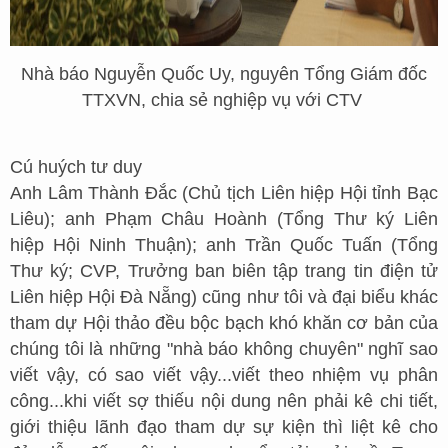
Nhà báo Nguyễn Quốc Uy, nguyên Tổng Giám đốc
TTXVN, chia sẻ nghiệp vụ với CTV
Cú huých tư duy
Anh Lâm Thành Đắc (Chủ tịch Liên hiệp Hội tỉnh Bạc
Liêu); anh Phạm Châu Hoành (Tổng Thư ký Liên
hiệp Hội Ninh Thuận); anh Trần Quốc Tuấn (Tổng
Thư ký; CVP, Trưởng ban biên tập trang tin điện tử
Liên hiệp Hội Đà Nẵng) cũng như tôi và đại biểu khác
tham dự Hội thảo đều bộc bạch khó khăn cơ bản của
chúng tôi là những "nhà báo không chuyên" nghĩ sao
viết vậy, có sao viết vậy...viết theo nhiệm vụ phân
công...khi viết sợ thiếu nội dung nên phải kê chi tiết,
giới thiệu lãnh đạo tham dự sự kiện thì liệt kê cho