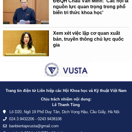
ĐBQH Châu Văn Minh: 'Các hội là
nguồn lực quan trọng trong phổ
biến tri thức khoa học'
Xem xét việc lập cơ quan xuất
bản, truyền thông chủ lực quốc
gia
Trang tin điện tử Liên hiệp các Hội Khoa học và Kỹ thuật Việt Nam
Chịu trách nhiệm nội dung:
Lê Thanh Tùng
Lô D20, Ngõ 19 Phố Duy Tân, Dịch Vọng Hậu, Cầu Giấy, Hà Nội.
024.3.9432206 - 0243 9438108
banbientapvusta@gmail.com