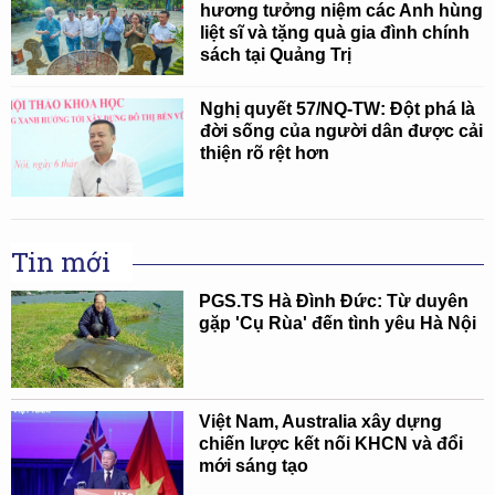
hương tưởng niệm các Anh hùng
liệt sĩ và tặng quà gia đình chính
sách tại Quảng Trị
Nghị quyết 57/NQ-TW: Đột phá là
đời sống của người dân được cải
thiện rõ rệt hơn
Tin mới
PGS.TS Hà Đình Đức: Từ duyên
gặp 'Cụ Rùa' đến tình yêu Hà Nội
Việt Nam, Australia xây dựng
chiến lược kết nối KHCN và đổi
mới sáng tạo