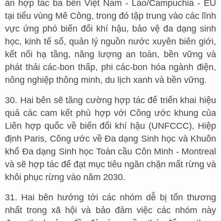
án hợp tác ba bên Việt Nam - Lào/Campuchia - EU
tại tiểu vùng Mê Công, trong đó tập trung vào các lĩnh
vực ứng phó biến đổi khí hậu, bảo vệ đa dạng sinh
học, kinh tế số, quản lý nguồn nước xuyên biên giới,
kết nối hạ tầng, năng lượng an toàn, bền vững và
phát thải các-bon thấp, phi các-bon hóa ngành điện,
nông nghiệp thông minh, du lịch xanh và bền vững.
30. Hai bên sẽ tăng cường hợp tác để triển khai hiệu
quả các cam kết phù hợp với Công ước khung của
Liên hợp quốc về biến đổi khí hậu (UNFCCC), Hiệp
định Paris, Công ước về Đa dạng Sinh học và Khuôn
khổ Đa dạng Sinh học Toàn cầu Côn Minh - Montreal
và sẽ hợp tác để đạt mục tiêu ngăn chặn mất rừng và
khôi phục rừng vào năm 2030.
31. Hai bên hướng tới các nhóm dễ bị tổn thương
nhất trong xã hội và bảo đảm việc các nhóm này