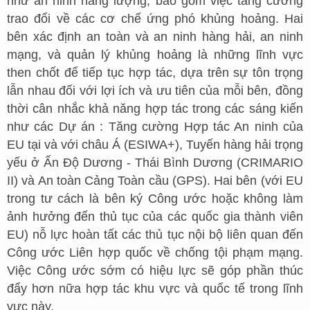
như an ninh năng lượng, bao gồm việc tăng cường
trao đổi về các cơ chế ứng phó khủng hoảng. Hai
bên xác định an toàn và an ninh hàng hải, an ninh
mạng, và quản lý khủng hoảng là những lĩnh vực
then chốt để tiếp tục hợp tác, dựa trên sự tôn trọng
lẫn nhau đối với lợi ích và ưu tiên của mỗi bên, đồng
thời cân nhắc khả năng hợp tác trong các sáng kiến
như các Dự án : Tăng cường Hợp tác An ninh của
EU tại và với châu Á (ESIWA+), Tuyến hàng hải trọng
yếu ở Ấn Độ Dương - Thái Bình Dương (CRIMARIO
II) và An toàn Cảng Toàn cầu (GPS). Hai bên (với EU
trong tư cách là bên ký Công ước hoặc không làm
ảnh hưởng đến thủ tục của các quốc gia thành viên
EU) nỗ lực hoàn tất các thủ tục nội bộ liên quan đến
Công ước Liên hợp quốc về chống tội phạm mạng.
Việc Công ước sớm có hiệu lực sẽ góp phần thúc
đẩy hơn nữa hợp tác khu vực và quốc tế trong lĩnh
vực này.