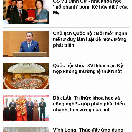
GS Vũ Đình Cự - nhà khoa học
'mổ phanh' bom 'Kẻ hủy diệt' của
Mỹ
Chủ tịch Quốc hội: Đổi mới mạnh
mẽ tư duy làm luật để mở đường
phát triển
Quốc hội khóa XVI khai mạc Kỳ
họp không thường lệ thứ Nhất
Đắk Lắk: Trí thức khoa học và
công nghệ - góp phần phát triển
nhanh, bền vững của tỉnh
Vĩnh Long: Thúc đẩy ứng dụng