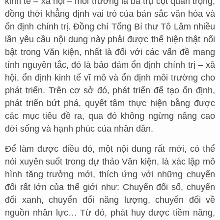
kinh tế – xã hội – môi trường là ba trụ cột quan trọng,
đồng thời khẳng định vai trò của bản sắc văn hóa và
ổn định chính trị. Đồng chí Tổng Bí thư Tô Lâm nhiều
lần yêu cầu nội dung này phải được thể hiện thật nổi
bật trong Văn kiện, nhất là đối với các vấn đề mang
tính nguyên tắc, đó là bảo đảm ổn định chính trị – xã
hội, ổn định kinh tế vĩ mô và ổn định môi trường cho
phát triển. Trên cơ sở đó, phát triển để tạo ổn định,
phát triển bứt phá, quyết tâm thực hiện bằng được
các mục tiêu đề ra, qua đó không ngừng nâng cao
đời sống và hạnh phúc của nhân dân.
Để làm được điều đó, một nội dung rất mới, có thể
nói xuyên suốt trong dự thảo Văn kiện, là xác lập mô
hình tăng trưởng mới, thích ứng với những chuyển
đổi rất lớn của thế giới như: Chuyển đổi số, chuyển
đổi xanh, chuyển đổi năng lượng, chuyển đổi về
nguồn nhân lực… Từ đó, phát huy được tiềm năng,