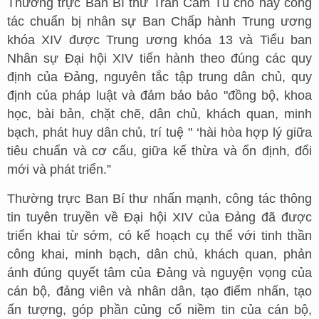
Thường trực Ban Bí thư Trần Cẩm Tú cho hay công
tác chuẩn bị nhân sự Ban Chấp hành Trung ương
khóa XIV được Trung ương khóa 13 và Tiểu ban
Nhân sự Đại hội XIV tiến hành theo đúng các quy
định của Đảng, nguyên tắc tập trung dân chủ, quy
định của pháp luật và đảm bảo bảo "đồng bộ, khoa
học, bài bản, chặt chẽ, dân chủ, khách quan, minh
bạch, phát huy dân chủ, trí tuệ " ‘hài hòa hợp lý giữa
tiêu chuẩn và cơ cấu, giữa kế thừa và ổn định, đổi
mới và phát triển.”
Thường trực Ban Bí thư nhấn mạnh, công tác thông
tin tuyên truyền về Đại hội XIV của Đảng đã được
triển khai từ sớm, có kế hoạch cụ thể với tinh thần
công khai, minh bạch, dân chủ, khách quan, phản
ánh đúng quyết tâm của Đảng và nguyện vọng của
cán bộ, đảng viên và nhân dân, tạo điểm nhấn, tạo
ấn tượng, góp phần củng cố niềm tin của cán bộ,