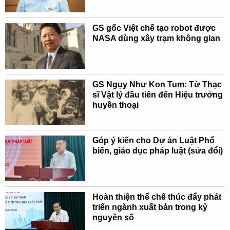
GS gốc Việt chế tạo robot được
NASA dùng xây trạm không gian
GS Ngụy Như Kon Tum: Từ Thạc
sĩ Vật lý đầu tiên đến Hiệu trưởng
huyền thoại
Góp ý kiến cho Dự án Luật Phổ
biến, giáo dục pháp luật (sửa đổi)
Hoàn thiện thể chế thúc đẩy phát
triển ngành xuất bản trong kỷ
nguyên số