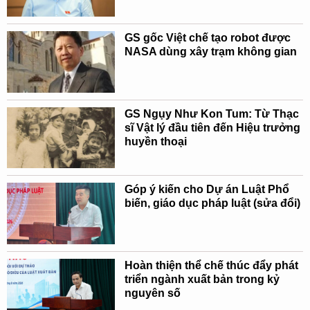
GS gốc Việt chế tạo robot được
NASA dùng xây trạm không gian
GS Ngụy Như Kon Tum: Từ Thạc
sĩ Vật lý đầu tiên đến Hiệu trưởng
huyền thoại
Góp ý kiến cho Dự án Luật Phổ
biến, giáo dục pháp luật (sửa đổi)
Hoàn thiện thể chế thúc đẩy phát
triển ngành xuất bản trong kỷ
nguyên số