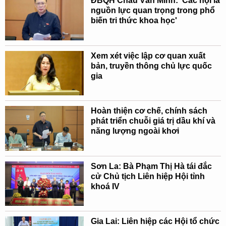
ĐBQH Châu Văn Minh: 'Các hội là
nguồn lực quan trọng trong phổ
biến tri thức khoa học'
Xem xét việc lập cơ quan xuất
bản, truyền thông chủ lực quốc
gia
Hoàn thiện cơ chế, chính sách
phát triển chuỗi giá trị dầu khí và
năng lượng ngoài khơi
Sơn La: Bà Phạm Thị Hà tái đắc
cử Chủ tịch Liên hiệp Hội tỉnh
khoá IV
Gia Lai: Liên hiệp các Hội tổ chức