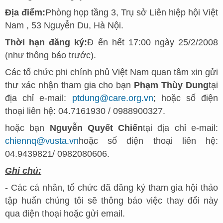
Địa điểm:
Phòng họp tầng 3, Trụ sở Liên hiệp hội Việt
Nam , 53 Nguyễn Du, Hà Nội.
Thời hạn đăng ký:
Đ
ến hết 17:00 ngày 25/2/2008
(như thông báo trước).
Các tổ chức phi chính phủ Vi
ệt Nam
quan tâm xin gửi
thư xác nhận tham gia cho bạn
Phạm Thùy Dung
tại
địa chỉ e-mail:
ptdung@care.org.vn
; hoặc số điện
thoại liên hệ: 04.7161930 / 0988900327.
hoặc bạn
Nguyễn Quyết Chiến
tại địa chỉ e-mail:
chiennq@vusta.vn
hoặc số điện thoại liên hệ:
04.9439821/ 0982080606.
Ghi chú:
- Các cá nhân, tổ chức đã đăng ký tham gia hội thảo
tập huấn chúng tôi sẽ thông báo việc thay đổi này
qua điện thoại hoặc gửi email.