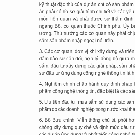
kỹ thuật đặc thù của dự án chỉ có sản phẩm
án phải có hồ sơ giải trình chi tiết về các y
môn liên quan và phải được sự thẩm định
ngang Bộ, cơ quan thuộc Chính phủ, Ủy ba
ương. Thủ trưởng các cơ quan này phải chịu
sắm sản phẩm nhập ngoại nói trên.
3. Các cơ quan, đơn vị khi xây dựng và triể
đảm bảo sự cân đối, hợp lý, đồng bộ giữa 
sắm, đầu tư xây dựng các giải pháp, sản p
sự đầu tư ứng dụng công nghệ thông tin là hi
4. Nghiêm chỉnh chấp hành quy định pháp l
phẩm công nghệ thông tin, đặc biệt là các s
5. Ưu tiên đầu tư, mua sắm sử dụng các sả
phẩm do các doanh nghiệp trong nước khai thá
6. Bộ Bưu chính, Viễn thông chủ trì, phối 
chóng xây dựng quy chế và định mức đầu tư,
các dự án ứng dụng và phát triển công nghệ th