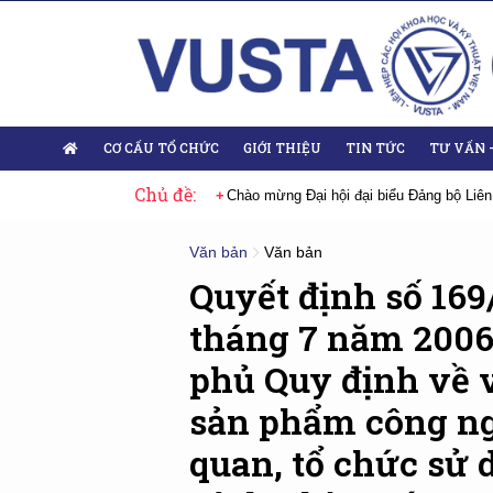
CƠ CẤU TỔ CHỨC
GIỚI THIỆU
TIN TỨC
TƯ VẤN 
Chủ đề:
 Đại hội lần thứ XIV của Đảng
Chào mừng Đại hội đại biểu Đảng bộ Liên
Văn bản
Văn bản
Quyết định số 16
tháng 7 năm 2006
phủ Quy định về 
sản phẩm công ng
quan, tổ chức sử