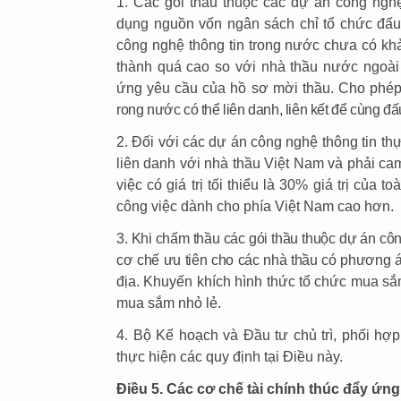
1. Các gói thầu thuộc các dự án công ngh
dụng nguồn vốn ngân sách chỉ tổ chức đấu
công nghệ thông tin trong nước chưa có khả
thành quá cao so với nhà thầu nước ngoà
ứng yêu cầu của hồ sơ mời thầu. Cho phép 
rong nước có thể liên danh, liên kết để cùng đấ
2. Đối với các dự án công nghệ thông tin th
liên danh với nhà thầu Việt Nam và phải ca
việc có giá trị tối thiểu là 30% giá trị của t
công việc dành cho phía Việt Nam cao hơn.
3. Khi chấm thầu các gói thầu thuộc dự án cô
cơ chế ưu tiên cho các nhà thầu có phương 
địa. Khuyến khích hình thức tổ chức mua sắ
mua sắm nhỏ lẻ.
4. Bộ Kế hoạch và Đầu tư chủ trì, phối hợp
thực hiện các quy định tại Điều này.
Điều 5. Các cơ chế tài chính thúc đẩy ứng