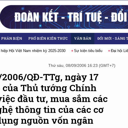
- PHẢN BIỆN
PHỔ BIẾN KIẾN THỨC
VĂN BẢN
ĐỔI MỚI - SÁNG 
 hiệp Hội Việt Nam nhiệm kỳ 2025-2030
Sự kiện tiêu biểu
Đại hội L
Thứ sáu, 08/09/2006 16:23 (GMT+7)
9/2006/QĐ-TTg, ngày 17
 của Thủ tướng Chính
việc đầu tư, mua sắm các
hệ thông tin của các cơ
 dụng nguồn vốn ngân