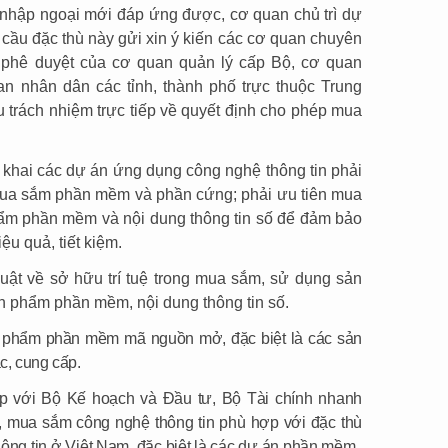
 nhập ngoại mới đáp ứng được, cơ quan chủ trì dự
êu cầu đặc thù này gửi xin ý kiến các cơ quan chuyên
 phê duyệt của cơ quan quản lý cấp Bộ, cơ quan
n nhân dân các tỉnh, thành phố trực thuộc Trung
 trách nhiệm trực tiếp về quyết định cho phép mua
n khai các dự án ứng dụng công nghệ thông tin phải
mua sắm phần mềm và phần cứng; phải ưu tiên mua
hẩm phần mềm và nội dung thông tin số để đảm bảo
ệu quả, tiết kiệm.
uật về sở hữu trí tuệ trong mua sắm, sử dụng sản
ản phẩm phần mềm, nội dung thông tin số.
n phẩm phần mềm mã nguồn mở, đặc biệt là các sản
c, cung cấp.
hợp với Bộ Kế hoạch và Đầu tư, Bộ Tài chính nhanh
 mua sắm công nghệ thông tin phù hợp với đặc thù
ông tin ở Việt Nam, đặc biệt là các dự án phần mềm.