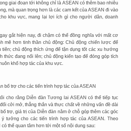
trong giai đoạn tới không chỉ là ASEAN có thêm bao nhiêu
ộng, mà quan trọng hơn là các cam kết của ASEAN đi vào
cho khu vực, mang lại lợi ích gì cho người dân, doanh
gay gắt hiện nay, đi chậm có thể đồng nghĩa với mất cơ
nh mẽ hơn tinh thần chủ động: Chủ động chiến lược để
 tiên; chủ động thích ứng để tận dụng tốt các xu hướng
h thức đang nổi lên; chủ động kiến tạo để đóng góp tích
huôn khổ hợp tác của khu vực.
 bổ trợ cho các tiến trình hợp tác của ASEAN
, tôi cho rằng Diễn đàn Tương lai ASEAN có thể tiếp tục
o đổi cởi mở, thẳng thắn và thực chất về những vấn đề dài
 bổ trợ, giá trị của Diễn đàn nằm ở chỗ góp thêm các góc
ở ý tưởng cho các tiến trình hợp tác của ASEAN. Theo
ó thể quan tâm hơn tới một số nội dung sau: