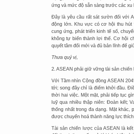
ứng và mức độ sẵn sàng trước các xu 
Đây là yêu cầu rất sát sườn đối với
động lớn. Khu vực có cơ hội thu hút
cung ứng, phát triển kinh tế số, chu
không tự biến thành lợi thế. Cơ hội c
quyết tâm đổi mới và đủ bản lĩnh để gi
Thưa quý vị,
2. ASEAN phải giữ vững tài sản chiến 
Với Tầm nhìn Cộng đồng ASEAN 2045,
tới; song đây chỉ là điểm khởi đầu. Đ
thời hai việc. Một mặt, phải tiếp tục 
luỹ qua nhiều thập niên: Đoàn kết; 
thống nhất trong đa dạng. Mặt khác, 
được chuyển hoá thành năng lực thích 
Tài sản chiến lược của ASEAN là kết q