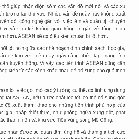
có thể giúp nhận diện sớm các vấn đề mới nổi và các xu
đến tương lai khu vực. Nhiều vấn đề ngày nay không xuất
yển đổi công nghệ gắn với việc làm và quản trị; chuyển
ực và sinh kế; không gian thông tin gắn với lòng tin xã
ớm hơn, ASEAN sẽ có điều kiện chuẩn bị tốt hơn.
nối tốt hơn giữa các nhà hoạch định chính sách, học giả,
vấn đề khu vực hiện nay ngày càng phức tạp, mang tính
 cận truyền thống. Vì vậy, các tiến trình ASEAN cũng cần
áng kiến từ các kênh khác nhau để bổ sung cho quá trình
ơn tới việc gợi mở các ý tưởng cụ thể, có tính ứng dụng
ng lai ASEAN, nếu được chắt lọc tốt, có thể bổ sung góc
c đề xuất tham khảo cho những tiến trình phù hợp của
c giải pháp thiết thực, như phòng ngừa xung đột, phát
p tác thanh niên và khu vực Tiểu vùng sông Mê Công.
p tục nhận được sự quan tâm, ủng hộ và tham gia tích cực