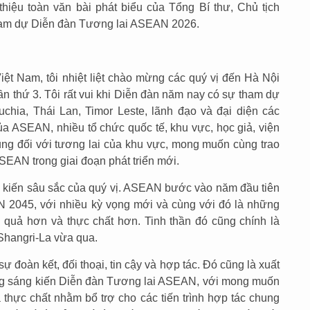
 thiệu toàn văn bài phát biểu của Tổng Bí thư, Chủ tịch
ham dự Diễn đàn Tương lai ASEAN 2026.
t Nam, tôi nhiệt liệt chào mừng các quý vị đến Hà Nội
 thứ 3. Tôi rất vui khi Diễn đàn năm nay có sự tham dự
hia, Thái Lan, Timor Leste, lãnh đạo và đại diện các
của ASEAN, nhiều tổ chức quốc tế, khu vực, học giả, viện
ng đối với tương lai của khu vực, mong muốn cùng trao
SEAN trong giai đoạn phát triển mới.
u ý kiến sâu sắc của quý vị. ASEAN bước vào năm đầu tiên
 2045, với nhiều kỳ vọng mới và cùng với đó là những
 quả hơn và thực chất hơn. Tinh thần đó cũng chính là
 Shangri-La vừa qua.
ự đoàn kết, đối thoại, tin cậy và hợp tác. Đó cũng là xuất
ớng sáng kiến Diễn đàn Tương lai ASEAN, với mong muốn
 thực chất nhằm bổ trợ cho các tiến trình hợp tác chung