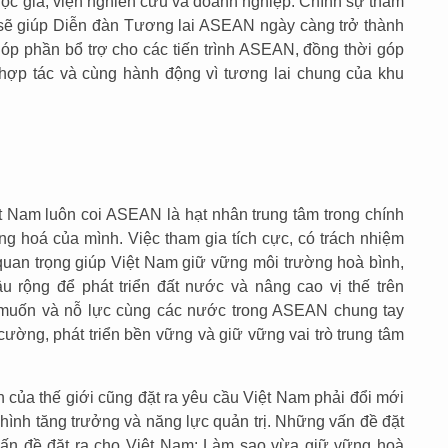
 học giả, viện nghiên cứu và doanh nghiệp. Chính sự tham
 sẽ giúp Diễn đàn Tương lai ASEAN ngày càng trở thành
 góp phần bổ trợ cho các tiến trình ASEAN, đồng thời góp
 hợp tác và cùng hành động vì tương lai chung của khu
t Nam luôn coi ASEAN là hạt nhân trung tâm trong chính
g hoá của mình. Việc tham gia tích cực, có trách nhiệm
an trọng giúp Việt Nam giữ vững môi trường hoà bình,
âu rộng để phát triển đất nước và nâng cao vị thế trên
 muốn và nỗ lực cùng các nước trong ASEAN chung tay
ường, phát triển bền vững và giữ vững vai trò trung tâm
của thế giới cũng đặt ra yêu cầu Việt Nam phải đổi mới
hình tăng trưởng và năng lực quản trị. Những vấn đề đặt
ấn đề đặt ra cho Việt Nam: Làm sao vừa giữ vững hoà