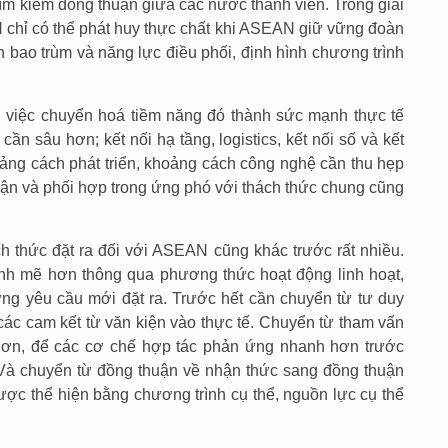
à tìm kiếm đồng thuận giữa các nước thành viên. Trong giai
N chỉ có thể phát huy thực chất khi ASEAN giữ vững đoàn
ận bao trùm và năng lực điều phối, định hình chương trình
 việc chuyển hoá tiềm năng đó thành sức mạnh thực tế
cần sâu hơn; kết nối hạ tầng, logistics, kết nối số và kết
ng cách phát triển, khoảng cách công nghệ cần thu hẹp
huận và phối hợp trong ứng phó với thách thức chung cũng
ch thức đặt ra đối với ASEAN cũng khác trước rất nhiều.
ạnh mẽ hơn thông qua phương thức hoạt động linh hoạt,
ng yêu cầu mới đặt ra. Trước hết cần chuyển từ tư duy
 các cam kết từ văn kiện vào thực tế. Chuyển từ tham vấn
 hơn, để các cơ chế hợp tác phản ứng nhanh hơn trước
 Và chuyển từ đồng thuận về nhận thức sang đồng thuận
ược thể hiện bằng chương trình cụ thể, nguồn lực cụ thể