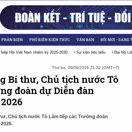
- PHẢN BIỆN
PHỔ BIẾN KIẾN THỨC
VĂN BẢN
ĐỔI MỚI - SÁNG 
 hiệp Hội Việt Nam nhiệm kỳ 2025-2030
Sự kiện tiêu biểu
Đại hội L
Thứ ba, 09/06/2026 21:32 (GMT+7)
g Bí thư, Chủ tịch nước Tô
ởng đoàn dự Diễn đàn
 2026
 thư, Chủ tịch nước Tô Lâm tiếp các Trưởng đoàn
 2026.