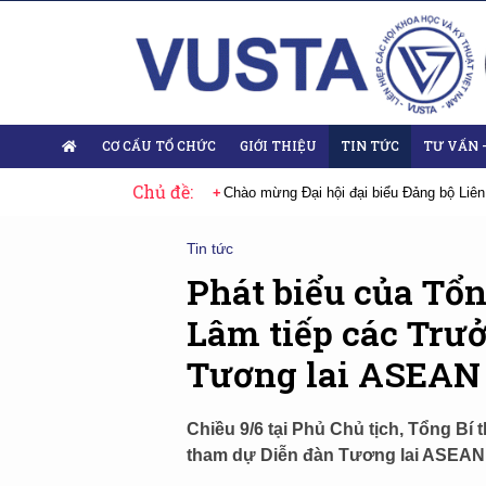
CƠ CẤU TỔ CHỨC
GIỚI THIỆU
TIN TỨC
TƯ VẤN 
Chủ đề:
 Đại hội lần thứ XIV của Đảng
Chào mừng Đại hội đại biểu Đảng bộ Liên
Tin tức
Phát biểu của Tổn
Lâm tiếp các Trư
Tương lai ASEAN
Chiều 9/6 tại Phủ Chủ tịch, Tổng Bí
tham dự Diễn đàn Tương lai ASEAN