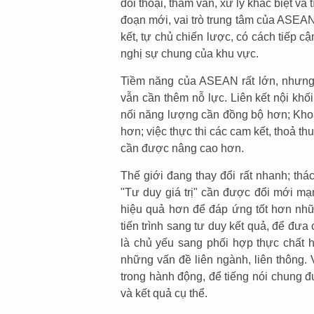
đối thoại, tham vấn, xử lý khác biệt v
đoạn mới, vai trò trung tâm của ASEA
kết, tự chủ chiến lược, có cách tiếp c
nghị sự chung của khu vực.
Tiềm năng của ASEAN rất lớn, nhưng
vẫn cần thêm nỗ lực. Liên kết nội khối 
nối năng lượng cần đồng bộ hơn; Khoả
hơn; việc thực thi các cam kết, thoả t
cần được nâng cao hơn.
Thế giới đang thay đổi rất nhanh; thá
"Tư duy giá trị" cần được đổi mới m
hiệu quả hơn để đáp ứng tốt hơn nhữ
tiến trình sang tư duy kết quả, để đưa
là chủ yếu sang phối hợp thực chất
những vấn đề liên ngành, liên thông.
trong hành động, để tiếng nói chung đ
và kết quả cụ thể.