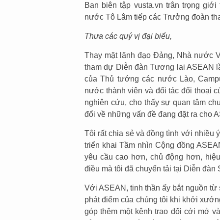
Ban biên tập vusta.vn trân trọng giới
nước Tô Lâm tiếp các Trưởng đoàn t
Thưa các quý vị đại biểu,
Thay mặt lãnh đạo Đảng, Nhà nước Việ
tham dự Diễn đàn Tương lai ASEAN lần
của Thủ tướng các nước Lào, Campuc
nước thành viên và đối tác đối thoại 
nghiên cứu, cho thấy sự quan tâm chu
đổi về những vấn đề đang đặt ra cho A
Tôi rất chia sẻ và đồng tình với nhiề
triển khai Tầm nhìn Cộng đồng ASEAN
yêu cầu cao hơn, chủ động hơn, hiệu
điều mà tôi đã chuyển tải tại Diễn đàn
Với ASEAN, tinh thần ấy bắt nguồn từ s
phát điểm của chúng tôi khi khởi xư
góp thêm một kênh trao đổi cởi mở và