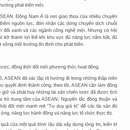
hướng phát triển mới.
 ASEAN. Đông Nam Á là nơi giao thoa của nhiều chuyển
 thêm nguồn lực, đón nhận các dòng chuyển dịch chuỗi
yển đổi xanh và các ngành công nghệ mới. Nhưng cơ hội
hỉ trở thành lợi thế khi khu vực đủ năng lực nắm bắt, đủ
ữ vững môi trường ổn định cho phát triển.
lược, đồng thời đổi mới phương thức hoạt động.
 ASEAN đã xác lập rõ hướng đi trong những thập niên
iều quyết định thành công, theo tôi, ASEAN cần làm đồng
gìn giữ và phát huy những tài sản chiến lược đã được tích
Vai trò trung tâm của ASEAN; Nguyên tắc đồng thuận và
phải đổi mới mạnh mẽ "Tư duy giá trị" để các tài sản đó
ứng, năng lực hành động và năng lực tổ chức thực thi.
uả của một quá trình lâu dài xây dựng lòng tin, kiên trì