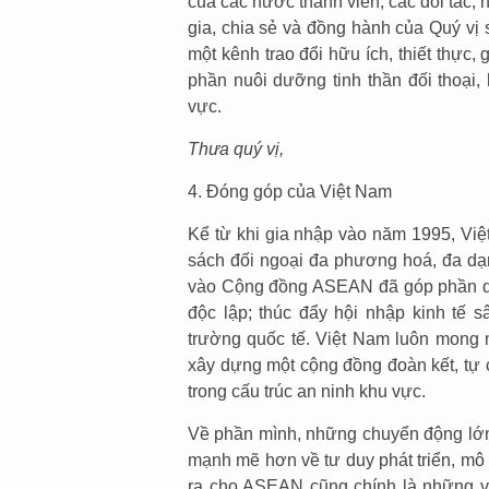
của các nước thành viên, các đối tác,
gia, chia sẻ và đồng hành của Quý vị
một kênh trao đổi hữu ích, thiết thực,
phần nuôi dưỡng tinh thần đối thoại,
vực.
Thưa quý vị,
4. Đóng góp của Việt Nam
Kể từ khi gia nhập vào năm 1995, Việ
sách đối ngoại đa phương hoá, đa dạn
vào Cộng đồng ASEAN đã góp phần qu
độc lập; thúc đẩy hội nhập kinh tế s
trường quốc tế. Việt Nam luôn mong
xây dựng một cộng đồng đoàn kết, tự c
trong cấu trúc an ninh khu vực.
Về phần mình, những chuyển động lớn 
mạnh mẽ hơn về tư duy phát triển, mô 
ra cho ASEAN cũng chính là những v