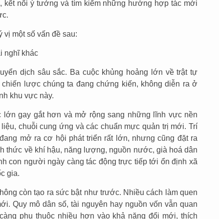
, kết nối ý tưởng và tìm kiếm những hướng hợp tác mới
ực.
 vị một số vấn đề sau:
i nghĩ khác
uyển dịch sâu sắc. Ba cuộc khủng hoảng lớn về trật tự
in chiến lược chúng ta đang chứng kiến, không diễn ra ở
ính khu vực này.
c lớn gay gắt hơn và mở rộng sang những lĩnh vực nền
liệu, chuỗi cung ứng và các chuẩn mực quản trị mới. Trí
đang mở ra cơ hội phát triển rất lớn, nhưng cũng đặt ra
ách thức về khí hậu, năng lượng, nguồn nước, già hoá dân
ninh con người ngày càng tác động trực tiếp tới ổn định xã
c gia.
 không còn tạo ra sức bật như trước. Nhiều cách làm quen
ới. Quy mô dân số, tài nguyên hay nguồn vốn vẫn quan
 càng phụ thuộc nhiều hơn vào khả năng đổi mới, thích