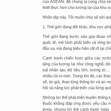
của ASEAN, để chúng ta cùng chia sẻ
thiết thực hơn cho tương lai của khu v
Nhân dịp này, Tôi muốn chia sẻ với quý
1. Thế giới đang đổi khác, khu vực phả
Thế giới đang bước vào giai đoạn ch
quốc tế, mô hình phát triển và lòng t
đâu xa, mà đang biểu hiện rất rõ tại ch
Cạnh tranh chiến lược giữa các nướ
tảng của tương lai như công nghệ, dữ 
tuệ nhân tạo, dữ liệu lớn, lượng tử… 
nhiều rủi ro mới. Trong khi đó, các th
số, tin giả, thao túng thông tin và an 
hội và năng lực phát triển của từng quố
Những lợi thế phát triển truyền thống
thuộc không đáp ứng được yêu cầu m
trọng, nhưng lợi thế cạnh tranh ngày