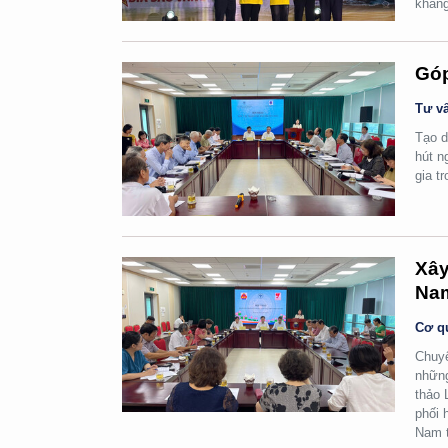
khẳng
Góp
Tư vấ
Tạo d
hút n
gia t
Xây
Na
Cơ q
Chuyể
những
thảo 
phối 
Nam t