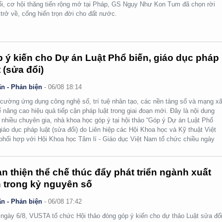
ổi, cơ hội thăng tiến rộng mở tại Pháp, GS Ngụy Như Kon Tum đã chọn rời
 trở về, cống hiến trọn đời cho đất nước.
 ý kiến cho Dự án Luật Phổ biến, giáo dục pháp
t (sửa đổi)
n - Phản biện
-
06/08 18:14
cường ứng dụng công nghệ số, trí tuệ nhân tạo, các nền tảng số và mạng x
ể nâng cao hiệu quả tiếp cận pháp luật trong giai đoạn mới. Đây là nội dung
nhiều chuyên gia, nhà khoa học góp ý tại hội thảo “Góp ý Dự án Luật Phổ
giáo dục pháp luật (sửa đổi) do Liên hiệp các Hội Khoa học và Kỹ thuật Việt
hối hợp với Hội Khoa học Tâm lí - Giáo dục Việt Nam tổ chức chiều ngày
n thiện thể chế thúc đẩy phát triển ngành xuất
 trong kỷ nguyên số
n - Phản biện
-
06/08 17:42
ngày 6/8, VUSTA tổ chức Hội thảo đóng góp ý kiến cho dự thảo Luật sửa đổi