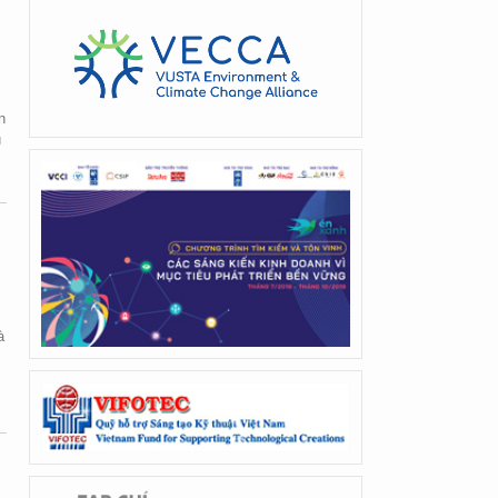
n
u
à