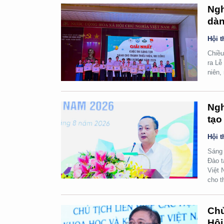
Ngh
dàn
Hội t
Chiều
ra Lễ
niên,
Ngh
tạo
Hội t
Sáng 
Đào t
Việt 
cho t
Chủ
Hội