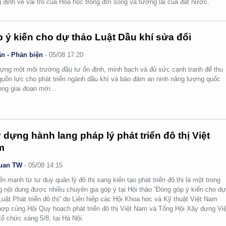
 định về vai trò của Hóa học trong đời sống và tương lai của đất nước.
 ý kiến cho dự thảo Luật Dầu khí sửa đổi
n - Phản biện
-
05/08 17:20
ựng một môi trường đầu tư ổn định, minh bạch và đủ sức cạnh tranh để thu
guồn lực cho phát triển ngành dầu khí và bảo đảm an ninh năng lượng quốc
rong giai đoạn mới…
 dựng hành lang pháp lý phát triển đô thị Việt
m
uan TW
-
05/08 14:15
n mạnh từ tư duy quản lý đô thị sang kiến tạo phát triển đô thị là một trong
 nội dung được nhiều chuyên gia góp ý tại Hội thảo “Đóng góp ý kiến cho d
Luật Phát triển đô thị” do Liên hiệp các Hội Khoa học và Kỹ thuật Việt Nam
hợp cùng Hội Quy hoạch phát triển đô thị Việt Nam và Tổng Hội Xây dựng Việ
ổ chức sáng 5/8, tại Hà Nội.