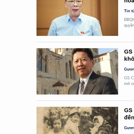
hoà
Tin t
ĐBQH 
quyền
GS 
khô
Gươn
GS Ch
mở ra
GS 
đến
Gươn