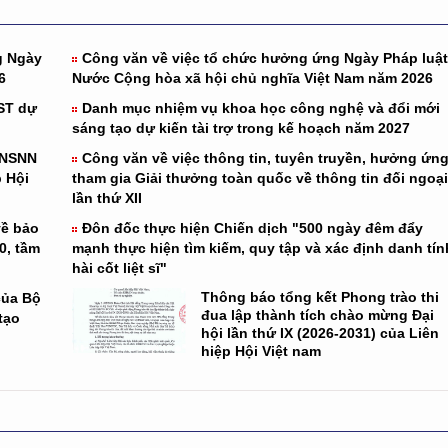
g Ngày
Công văn về việc tổ chức hưởng ứng Ngày Pháp luật
6
Nước Cộng hòa xã hội chủ nghĩa Việt Nam năm 2026
ST dự
Danh mục nhiệm vụ khoa học công nghệ và đổi mới
sáng tạo dự kiến tài trợ trong kế hoạch năm 2027
 NSNN
Công văn về việc thông tin, tuyên truyền, hưởng ứng
 Hội
tham gia Giải thưởng toàn quốc về thông tin đối ngoại
lần thứ XII
về bảo
Đôn đốc thực hiện Chiến dịch "500 ngày đêm đẩy
0, tầm
mạnh thực hiện tìm kiếm, quy tập và xác định danh tín
hài cốt liệt sĩ"
Thông báo tổng kết Phong trào thi
của Bộ
đua lập thành tích chào mừng Đại
tạo
hội lần thứ IX (2026-2031) của Liên
hiệp Hội Việt nam