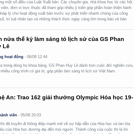
ng một số điều của Luật Xuất bản. Các chuyên gia, nhà khoa học từ các hội
 viên, đơn vị trực thuộc đã tham góp nhiều ý kiến góp phần hoàn thiện hành
pháp lý cho hoạt động xuất bản trước sự phát triển nhanh chóng của công
số, trí tuệ nhân tạo và những thách thức ngày càng lớn trong bảo vệ bản
.
 nửa thế kỷ làm sáng tỏ lịch sử của GS Phan
 Lê
g hoạt động
-
06/08 12:44
ra trong dòng họ khoa bảng, GS Phan Huy Lê dành trọn cuộc đời nghiên cứu,
i nhiều công trình có giá trị, góp phần làm sáng tỏ lịch sử Việt Nam.
ệ An: Trao 162 giải thưởng Olympic Hóa học 19-
hành viên
-
05/08 20:03
thi đã truyền đi thông điệp mạnh mẽ về sự hấp dẫn của Hóa học và lan tỏa
yêu của Hóa học đương đại đến mọi người. Thành công của cuộc thi là lời