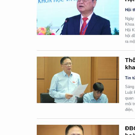
Hội t
Ngày 
Khoa 
Hội K
hội đ
ra mộ
Thố
kha
Tin t
Sáng 
Luật 
quan 
môi t
điện,
ĐBQ