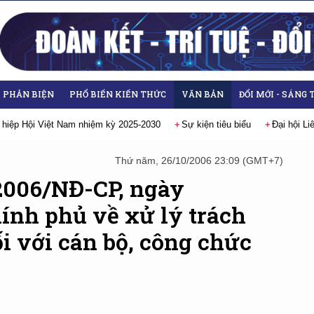
- PHẢN BIỆN
PHỔ BIẾN KIẾN THỨC
VĂN BẢN
ĐỔI MỚI - SÁNG 
 hiệp Hội Việt Nam nhiệm kỳ 2025-2030
Sự kiện tiêu biểu
Đại hội L
Thứ năm, 26/10/2006 23:09 (GMT+7)
/2006/NĐ-CP, ngày
ính phủ về xử lý trách
i với cán bộ, công chức