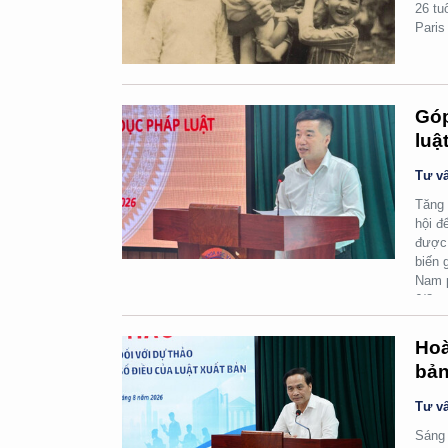
26 tu
Paris
Góp
luậ
Tư vấ
Tăng 
hội đ
được 
biến 
Nam p
6/8.
Hoà
bản
Tư vấ
Sáng 