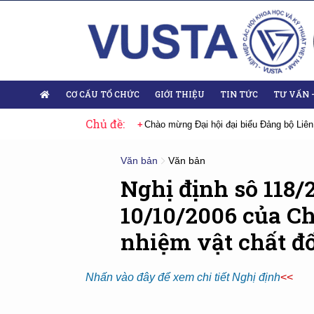
CƠ CẤU TỔ CHỨC
GIỚI THIỆU
TIN TỨC
TƯ VẤN 
Chủ đề:
 Đại hội lần thứ XIV của Đảng
Chào mừng Đại hội đại biểu Đảng bộ Liên
Văn bản
Văn bản
Nghị định sô 118
10/10/2006 của Ch
nhiệm vật chất đố
Nhấn vào đây để xem chi tiết Nghị định
<<