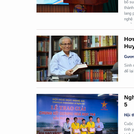
bổ su
thành
lang 
nghệ 
quyền
Hơn
Huy
Gươn
Sinh 
để lạ
Ngh
5
Hội t
Cuộc 
tình 