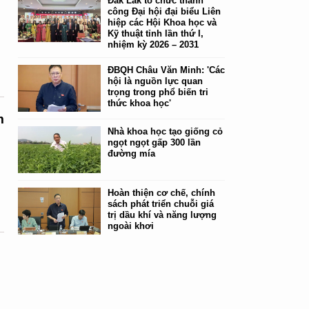
Đắk Lắk tổ chức thành
công Đại hội đại biểu Liên
hiệp các Hội Khoa học và
Kỹ thuật tỉnh lần thứ I,
nhiệm kỳ 2026 – 2031
ĐBQH Châu Văn Minh: 'Các
hội là nguồn lực quan
trọng trong phổ biến tri
thức khoa học'
m
Nhà khoa học tạo giống cỏ
ngọt ngọt gấp 300 lần
đường mía
,
Hoàn thiện cơ chế, chính
sách phát triển chuỗi giá
trị dầu khí và năng lượng
ngoài khơi