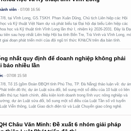
hành viên
-
07/08 16:56
7/8, tại Vĩnh Long, GS.TSKH. Phan Xuân Dũng, Chủ tịch Liên hiệp các Hội
học và Kỹ thuật Việt Nam dự và phát biểu tại Đại hội đại biểu Liên hiệp các
hoa học và Kỹ thuật tỉnh Vĩnh Long lần thứ I, nhiệm kỳ 2026-2031. Đây là Đạ
ầu tiên sau hợp nhất Liên hiệp Hội ba tỉnh Bến Tre, Trà Vinh và Vĩnh Long, m
t giai đoạn phát triển mới của đội ngũ trí thức KH&CN trên địa bàn tỉnh.
ng nhất quy định để doanh nghiệp không phải
i báo nhiều lần
ức
-
07/08 15:58
7/8, Tổ 15 (gồm Đoàn ĐBQH tỉnh Phú Thọ, TP. Đà Nẵng) thảo luận về: dự á
Phát triển đô thị; dự án Luật sửa đổi, bổ sung một số điều của 10 luật có liên
đến thủ tục hành chính, điều kiện kinh doanh trong lĩnh vực nông nghiệp và
rường; dự án Luật sửa đổi, bổ sung một số điều của Luật Tần số vô tuyến
 Luật Viễn thông, Luật Giao dịch điện tử và Luật Chuyển giao công nghệ.
H Châu Văn Minh: Đề xuất 6 nhóm giải pháp