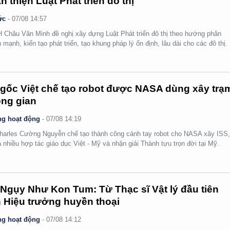
n thiện Luật Phát triển đô thị
ức
-
07/08 14:57
Châu Văn Minh đề nghị xây dựng Luật Phát triển đô thị theo hướng phân
 mạnh, kiến tạo phát triển, tạo khung pháp lý ổn định, lâu dài cho các đô thị.
gốc Việt chế tạo robot được NASA dùng xây trạ
ng gian
g hoạt động
-
07/08 14:19
arles Cường Nguyễn chế tạo thành công cánh tay robot cho NASA xây ISS
 nhiều hợp tác giáo dục Việt - Mỹ và nhận giải Thành tựu trọn đời tại Mỹ.
Ngụy Như Kon Tum: Từ Thạc sĩ Vật lý đầu tiên
 Hiệu trưởng huyền thoại
g hoạt động
-
07/08 14:12