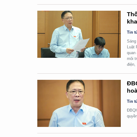
Thố
kha
Tin t
Sáng 
Luật 
quan 
môi t
điện,
ĐBQ
hoà
Tin t
ĐBQH 
quyền