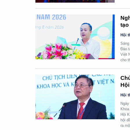
Ngh
tạo
Hội t
Sáng 
Đào t
Việt 
cho t
Chủ
Hội
Hội t
Ngày 
Khoa 
Hội K
hội đ
ra mộ