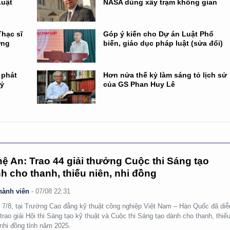
Luật
NASA dùng xây trạm không gian
hạc sĩ
Góp ý kiến cho Dự án Luật Phổ
ởng
biến, giáo dục pháp luật (sửa đổi)
 phát
Hơn nửa thế kỷ làm sáng tỏ lịch sử
kỷ
của GS Phan Huy Lê
ệ An: Trao 44 giải thưởng Cuộc thi Sáng tạo
h cho thanh, thiếu niên, nhi đồng
hành viên
-
07/08 22:31
 7/8, tại Trường Cao đẳng kỹ thuật công nghiệp Việt Nam – Hàn Quốc đã diễ
 trao giải Hội thi Sáng tạo kỹ thuật và Cuộc thi Sáng tạo dành cho thanh, thiế
 nhi đồng tỉnh năm 2025.