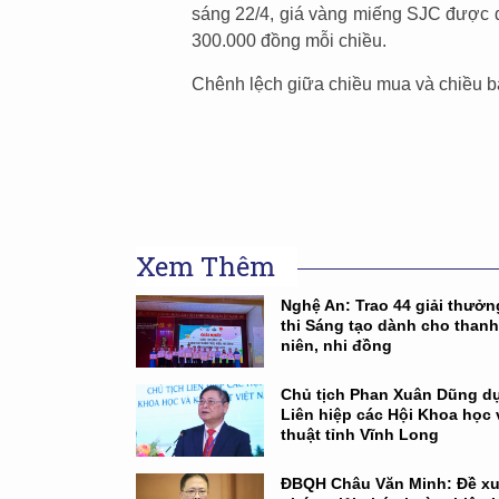
sáng 22/4, giá vàng miếng SJC được đi
300.000 đồng mỗi chiều.
Chênh lệch giữa chiều mua và chiều bán
Xem Thêm
Nghệ An: Trao 44 giải thưở
thi Sáng tạo dành cho thanh
niên, nhi đồng
Chủ tịch Phan Xuân Dũng dự
Liên hiệp các Hội Khoa học 
thuật tỉnh Vĩnh Long
ĐBQH Châu Văn Minh: Đề xu