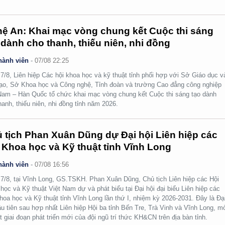
ệ An: Khai mạc vòng chung kết Cuộc thi sáng
 dành cho thanh, thiếu niên, nhi đồng
hành viên
-
07/08 22:25
7/8, Liên hiệp Các hội khoa học và kỹ thuật tỉnh phối hợp với Sở Giáo dục v
ạo, Sở Khoa học và Công nghệ, Tỉnh đoàn và trường Cao đẳng công nghiệp
Nam – Hàn Quốc tổ chức khai mạc vòng chung kết Cuộc thi sáng tạo dành
hanh, thiếu niên, nhi đồng tỉnh năm 2026.
 tịch Phan Xuân Dũng dự Đại hội Liên hiệp các
 Khoa học và Kỹ thuật tỉnh Vĩnh Long
hành viên
-
07/08 16:56
7/8, tại Vĩnh Long, GS.TSKH. Phan Xuân Dũng, Chủ tịch Liên hiệp các Hội
học và Kỹ thuật Việt Nam dự và phát biểu tại Đại hội đại biểu Liên hiệp các
hoa học và Kỹ thuật tỉnh Vĩnh Long lần thứ I, nhiệm kỳ 2026-2031. Đây là Đạ
ầu tiên sau hợp nhất Liên hiệp Hội ba tỉnh Bến Tre, Trà Vinh và Vĩnh Long, m
t giai đoạn phát triển mới của đội ngũ trí thức KH&CN trên địa bàn tỉnh.