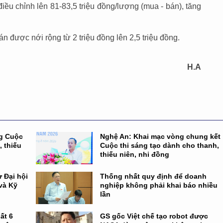
ều chỉnh lên 81-83,5 triệu đồng/lượng (mua - bán), tăng
 được nới rộng từ 2 triệu đồng lên 2,5 triệu đồng.
H.A
ng Cuộc
Nghệ An: Khai mạc vòng chung kết
, thiếu
Cuộc thi sáng tạo dành cho thanh,
thiếu niên, nhi đồng
 Đại hội
Thống nhất quy định để doanh
và Kỹ
nghiệp không phải khai báo nhiều
lần
ất 6
GS gốc Việt chế tạo robot được