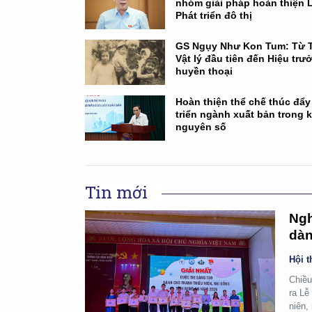
nhóm giải pháp hoàn thiện 
Phát triển đô thị
GS Ngụy Như Kon Tum: Từ T
Vật lý đầu tiên đến Hiệu trư
huyền thoại
Hoàn thiện thể chế thúc đẩy
triển ngành xuất bản trong 
nguyên số
Tin mới
Ngh
dàn
Hội t
Chiều
ra Lễ
niên,