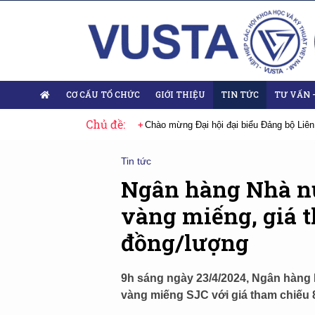
CƠ CẤU TỔ CHỨC
GIỚI THIỆU
TIN TỨC
TƯ VẤN 
Chủ đề:
 Đại hội lần thứ XIV của Đảng
Chào mừng Đại hội đại biểu Đảng bộ Liên
Tin tức
Ngân hàng Nhà nư
vàng miếng, giá t
đồng/lượng
9h sáng ngày 23/4/2024, Ngân hàng
vàng miếng SJC với giá tham chiếu 8