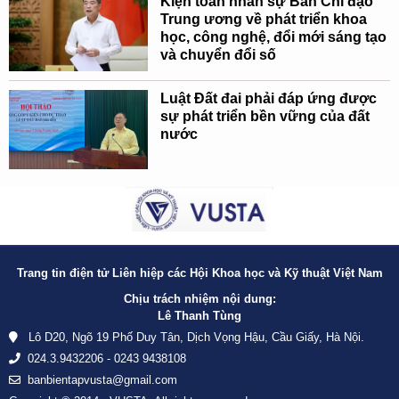
Kiện toàn nhân sự Ban Chỉ đạo
Trung ương về phát triển khoa
học, công nghệ, đổi mới sáng tạo
và chuyển đổi số
Luật Đất đai phải đáp ứng được
sự phát triển bền vững của đất
nước
Trang tin điện tử Liên hiệp các Hội Khoa học và Kỹ thuật Việt Nam
Chịu trách nhiệm nội dung:
Lê Thanh Tùng
Lô D20, Ngõ 19 Phố Duy Tân, Dịch Vọng Hậu, Cầu Giấy, Hà Nội.
024.3.9432206 - 0243 9438108
banbientapvusta@gmail.com