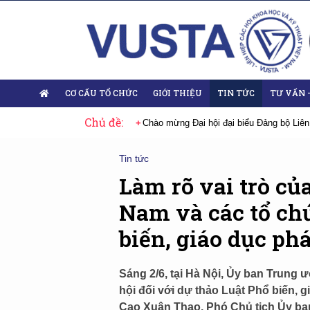
CƠ CẤU TỔ CHỨC
GIỚI THIỆU
TIN TỨC
TƯ VẤN 
Chủ đề:
mừng Đại hội đại biểu Đảng bộ Liên hiệp Hội Việt Nam nhiệm kỳ 2025-2030
Tin tức
Làm rõ vai trò củ
Nam và các tổ ch
biến, giáo dục phá
Sáng 2/6, tại Hà Nội, Ủy ban Trung
hội đối với dự thảo Luật Phổ biến, g
Cao Xuân Thạo, Phó Chủ tịch Ủy b