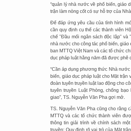
“quản lý nhà nước về phổ biến, giáo d
trận làm nòng cốt có sự hỗ trợ của Nh
Để đáp ứng yêu cầu của tình hình m
cần quy định cụ thể các thành viên Hộ
chế "Đầu mối ngân sách độc lập" và "
nhà nước cho công tác phổ biến, giáo d
ban MTTQ Việt Nam và các tổ chức chính
dục pháp luật hằng năm đã được phê d
“Cần áp dụng phương thức Nhà nước "đ
biến, giáo dục pháp luật cho Mặt trậ
đoàn tuyên truyền luật lao động cho 
tuyên truyền Luật Phòng, chống bạo 
giao”, TS. Nguyễn Văn Pha gợi mở.
TS. Nguyễn Văn Pha cũng cho rằng cần
MTTQ và các tổ chức thành viên đượ
thông tin giải trình về chính sách m
truyền; Quy định rõ vai trò của Mặt tr