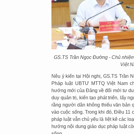
GS.TS Trần Ngọc Đường - Chủ nhiệm
Việt N
Nêu ý kiến tại Hội nghị, GS.TS Trần
Pháp luật UBTƯ MTTQ Việt Nam cho
hướng mới của Đảng về đổi mới tư duy
duy quản trị, kiến tạo phát triển, lấy
rằng người dân không thiếu văn bản q
vào cuộc sống. Trong khi đó, Điều 11 
pháp luật vẫn chủ yếu là liệt kê các lo
hướng nội dung giáo dục pháp luật cò
sống.