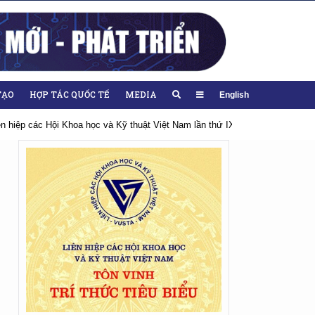
TẠO
HỢP TÁC QUỐC TẾ
MEDIA
English
ệt Nam lần thứ IX, nhiệm kỳ 2026-2031
Hướng tới Đại hội lần thứ XIV củ