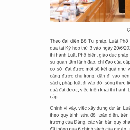
Q
Theo đại diện Bộ Tư pháp, Luật Phổ b
qua tại Kỳ họp thứ 3 vào ngày 20/6/20
thi hành Luật Phổ biến, giáo dục pháp 
sự quan tâm lãnh đạo, chỉ đạo của cấ
cơ sở; đạt được một số kết quả như v
càng được chú trọng, dần đi vào nền
sách, pháp luật đi vào đời sống thực t
quả đạt được, việc triển khai thi hành
cập.
Chính vì vậy, việc xây dựng dự án Luậ
theo quy trình sửa đổi toàn diện, trê
trương của Đảng, các văn bản quy phạ
đã thông qua 6 chính sách của dự án l