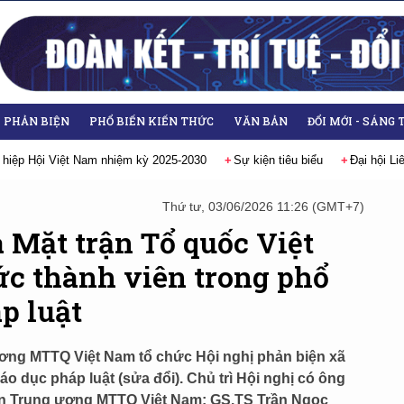
- PHẢN BIỆN
PHỔ BIẾN KIẾN THỨC
VĂN BẢN
ĐỔI MỚI - SÁNG 
Sự kiện tiêu biểu
Đại hội Liên hiệp các Hội Khoa học và Kỹ thuật Vi
Thứ tư, 03/06/2026 11:26 (GMT+7)
a Mặt trận Tổ quốc Việt
ức thành viên trong phổ
p luật
 ương MTTQ Việt Nam tổ chức Hội nghị phản biện xã
iáo dục pháp luật (sửa đổi). Chủ trì Hội nghị có ông
an Trung ương MTTQ Việt Nam; GS.TS Trần Ngọc