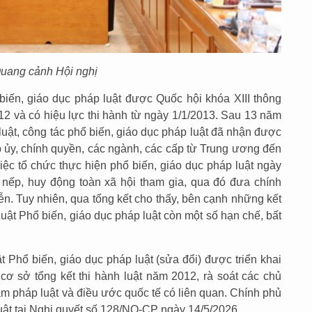
uang cảnh Hội nghị
iến, giáo dục pháp luật được Quốc hội khóa XIII thông
12 và có hiệu lực thi hành từ ngày 1/1/2013. Sau 13 năm
luật, công tác phổ biến, giáo dục pháp luật đã nhận được
p ủy, chính quyền, các ngành, các cấp từ Trung ương đến
iệc tổ chức thực hiện phổ biến, giáo dục pháp luật ngày
 nếp, huy động toàn xã hội tham gia, qua đó đưa chính
iễn. Tuy nhiên, qua tổng kết cho thấy, bên cạnh những kết
 Luật Phổ biến, giáo dục pháp luật còn một số hạn chế, bất
t Phổ biến, giáo dục pháp luật (sửa đổi) được triển khai
n cơ sở tổng kết thi hành luật năm 2012, rà soát các chủ
m pháp luật và điều ước quốc tế có liên quan. Chính phủ
uật tại Nghị quyết số 128/NQ-CP ngày 14/5/2026.