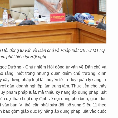
 Hội đồng tư vấn về Dân chủ và Pháp luật UBTƯ MTTQ
am phát biểu tại Hội nghị
 Ngọc Đường - Chủ nhiệm Hội đồng tư vấn về Dân chủ và
 rằng, một trong những quan điểm chủ trương, định
 xây dựng pháp luật là chuyển từ tư duy quản lý sang tư
 người dân, doanh nghiệp làm trung tâm. Thực tiễn cho thấy
uy phạm pháp luật, mà thiếu kỹ năng áp dụng pháp luật
của dự thảo Luật quy định về nội dung phổ biến, giáo dục
ại văn bản. Vì thế, cần phải sửa đổi, bổ sung Điều 11 theo
n bao gồm giáo dục kỹ năng áp dụng pháp luật vào cuộc