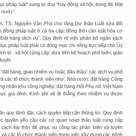
ục pháp luật” sang tư duy “huy động xã hội, trong đó Mặt
à nước”.
ới, TS. Nguyễn Văn Pha cho rằng Dự thảo Luật sửa đổi
i đồng pháp luật ở cả ba cấp; đồng thời cần luật hóa cơ
Đặt hàng dịch vụ". Quy định rõ việc phân bổ ngân sách
ục pháp luật phải có dòng mục chi riêng trực tiếp cho Ủy
 trị - xã hội cùng cấp, dựa trên kế hoạch phổ biến, giáo
uyệt.
ặt hàng, giao nhiệm vụ hoặc đấu thầu" các dịch vụ phổ
n và các tổ chức thành viên như: Nhà nước đặt hàng Công
công nhân khu công nghiệp; đặt hàng Hội Phụ nữ Việt Nam
lực gia đình. Kinh phí sẽ đi thẳng theo nhiệm vụ được
 quy định đặc cách quyền tiếp cận thông tin: Quy định
c quyền yêu cầu các cơ quan soạn thảo luật cung cấp
ột cách kịp thời để phục vụ công tác phản biện và tuyên
ận và các tổ chức thành viên trong việc xây dựng các kênh