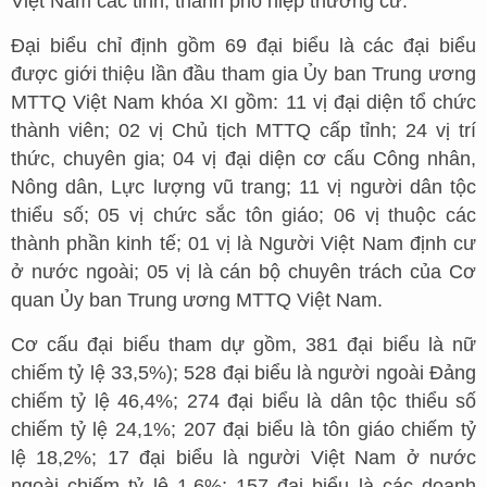
Việt Nam các tỉnh, thành phố hiệp thương cử.
Đại biểu chỉ định gồm 69 đại biểu là các đại biểu
được giới thiệu lần đầu tham gia Ủy ban Trung ương
MTTQ Việt Nam khóa XI gồm: 11 vị đại diện tổ chức
thành viên; 02 vị Chủ tịch MTTQ cấp tỉnh; 24 vị trí
thức, chuyên gia; 04 vị đại diện cơ cấu Công nhân,
Nông dân, Lực lượng vũ trang; 11 vị người dân tộc
thiểu số; 05 vị chức sắc tôn giáo; 06 vị thuộc các
thành phần kinh tế; 01 vị là Người Việt Nam định cư
ở nước ngoài; 05 vị là cán bộ chuyên trách của Cơ
quan Ủy ban Trung ương MTTQ Việt Nam.
Cơ cấu đại biểu tham dự gồm, 381 đại biểu là nữ
chiếm tỷ lệ 33,5%); 528 đại biểu là người ngoài Đảng
chiếm tỷ lệ 46,4%; 274 đại biểu là dân tộc thiểu số
chiếm tỷ lệ 24,1%; 207 đại biểu là tôn giáo chiếm tỷ
lệ 18,2%; 17 đại biểu là người Việt Nam ở nước
ngoài chiếm tỷ lệ 1,6%; 157 đại biểu là các doanh