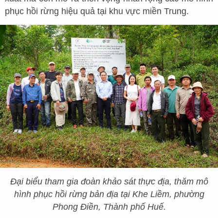
phục hồi rừng hiệu quả tại khu vực miền Trung.
Đại biểu tham gia đoàn khảo sát thực địa, thăm mô
hình phục hồi rừng bản địa tại Khe Liềm, phường
Phong Điền, Thành phố Huế.