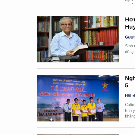
quyền
Hơn
Huy
Gươn
Sinh 
để lạ
Ngh
5
Hội t
Cuộc 
tình 
khẳng