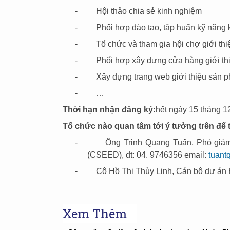
-
Hội thảo chia sẻ kinh nghiệm
-
Phối hợp đào tạo, tập huấn kỹ năng
-
Tổ chức và tham gia hội chợ giới th
-
Phối hợp xây dựng cửa hàng giới th
-
Xây dựng trang web giới thiệu sản 
-
…
Thời hạn nhận đăng ký:
hết ngày 15 tháng 
Tổ chức nào quan tâm tới ý tưởng trên để t
-
Ông Trịnh Quang Tuấn, Phó giám 
(CSEED), đt: 04. 9746356 email:
tuant
-
Cô Hồ Thị Thùy Linh, Cán bộ dự án 
Xem Thêm