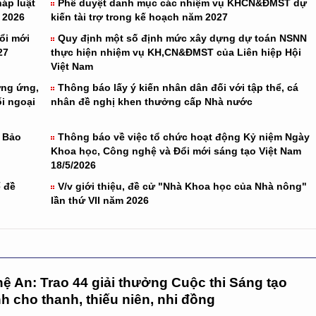
áp luật
Phê duyệt danh mục các nhiệm vụ KHCN&ĐMST dự
 2026
kiến tài trợ trong kế hoạch năm 2027
ổi mới
Quy định một số định mức xây dựng dự toán NSNN
27
thực hiện nhiệm vụ KH,CN&ĐMST của Liên hiệp Hội
Việt Nam
ởng ứng,
Thông báo lấy ý kiến nhân dân đối với tập thể, cá
ối ngoại
nhân đề nghị khen thưởng cấp Nhà nước
g Bảo
Thông báo về việc tổ chức hoạt động Kỷ niệm Ngày
Khoa học, Công nghệ và Đổi mới sáng tạo Việt Nam
18/5/2026
ể đề
V/v giới thiệu, đề cử "Nhà Khoa học của Nhà nông"
lần thứ VII năm 2026
ệ An: Trao 44 giải thưởng Cuộc thi Sáng tạo
h cho thanh, thiếu niên, nhi đồng