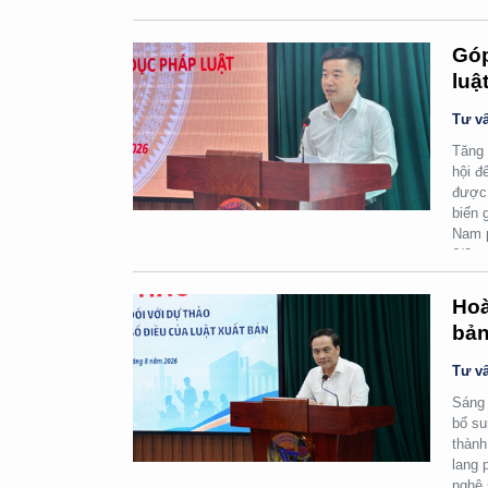
Góp
luậ
Tư vấ
Tăng 
hội đ
được 
biến 
Nam p
6/8.
Hoà
bản
Tư vấ
Sáng 
bổ su
thành
lang 
nghệ 