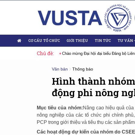
CƠ CẤU TỔ CHỨC
GIỚI THIỆU
TIN TỨC
TƯ VẤN 
Chủ đề:
 Đại hội lần thứ XIV của Đảng
Chào mừng Đại hội đại biểu Đảng bộ Liên
Văn bản
Thông báo
Hình thành nhóm
động phi nông ng
Mục tiêu của nhóm:
Nâng cao hiệu quả của 
nông nghiệp của các tổ chức phi chính phủ,
PCP trong giới thiệu và tiêu thụ các sản phẩ
Các hoạt động dự kiến của nhóm do CSEE