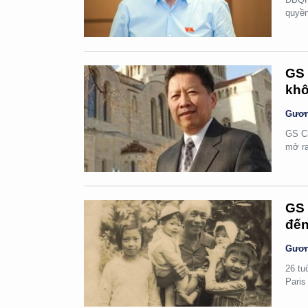
quyền
GS 
khô
Gươn
GS Ch
mở ra
GS 
đến
Gươn
26 tu
Paris