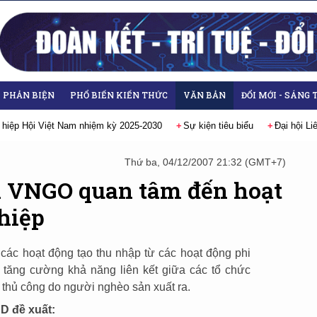
- PHẢN BIỆN
PHỔ BIẾN KIẾN THỨC
VĂN BẢN
ĐỔI MỚI - SÁNG 
 hiệp Hội Việt Nam nhiệm kỳ 2025-2030
Sự kiện tiêu biểu
Đại hội L
Thứ ba, 04/12/2007 21:32 (GMT+7)
 VNGO quan tâm đến hoạt
hiệp
các hoạt động tạo thu nhập từ các hoạt động phi
 tăng cường khả năng liên kết giữa các tổ chức
m thủ công do người nghèo sản xuất ra.
D đề xuất: