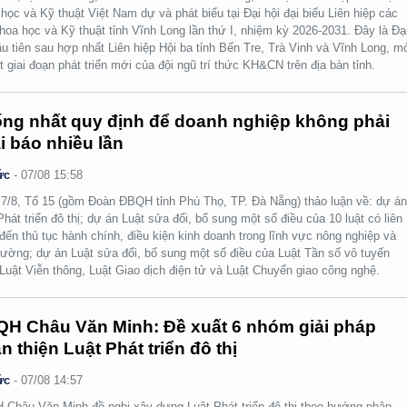
học và Kỹ thuật Việt Nam dự và phát biểu tại Đại hội đại biểu Liên hiệp các
hoa học và Kỹ thuật tỉnh Vĩnh Long lần thứ I, nhiệm kỳ 2026-2031. Đây là Đạ
ầu tiên sau hợp nhất Liên hiệp Hội ba tỉnh Bến Tre, Trà Vinh và Vĩnh Long, m
t giai đoạn phát triển mới của đội ngũ trí thức KH&CN trên địa bàn tỉnh.
ng nhất quy định để doanh nghiệp không phải
i báo nhiều lần
ức
-
07/08 15:58
7/8, Tổ 15 (gồm Đoàn ĐBQH tỉnh Phú Thọ, TP. Đà Nẵng) thảo luận về: dự á
Phát triển đô thị; dự án Luật sửa đổi, bổ sung một số điều của 10 luật có liên
đến thủ tục hành chính, điều kiện kinh doanh trong lĩnh vực nông nghiệp và
rường; dự án Luật sửa đổi, bổ sung một số điều của Luật Tần số vô tuyến
 Luật Viễn thông, Luật Giao dịch điện tử và Luật Chuyển giao công nghệ.
H Châu Văn Minh: Đề xuất 6 nhóm giải pháp
n thiện Luật Phát triển đô thị
ức
-
07/08 14:57
Châu Văn Minh đề nghị xây dựng Luật Phát triển đô thị theo hướng phân