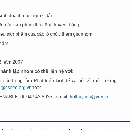
 kinh doanh cho người dân
iệu các sản phẩm thủ công truyền thống
iệu sản phẩm của các tổ chức tham gia nhóm
phẩm
12 năm 2007
hành lập nhóm có thể liên hệ với
:
đốc trung tâm Phát triển kinh tế xã hội và môi trường
q@cseed.org.vn
hoặc
ENABLE, đt: 04 943 8935; e-mail:
hothuylinh@vnn.vn
;