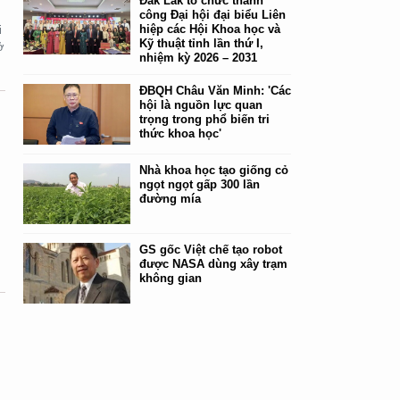
Đắk Lắk tổ chức thành
công Đại hội đại biểu Liên
hiệp các Hội Khoa học và
i
Kỹ thuật tỉnh lần thứ I,
ở
nhiệm kỳ 2026 – 2031
ĐBQH Châu Văn Minh: 'Các
hội là nguồn lực quan
trọng trong phổ biến tri
thức khoa học'
Nhà khoa học tạo giống cỏ
ngọt ngọt gấp 300 lần
n
đường mía
GS gốc Việt chế tạo robot
được NASA dùng xây trạm
không gian