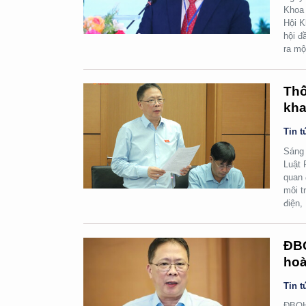
Khoa 
Hội K
hội đ
ra mộ
Thố
kha
Tin t
Sáng 
Luật 
quan 
môi t
điện,
ĐBQ
hoà
Tin t
ĐBQH 