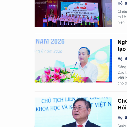
Hội t
Chiều
ra Lễ
niên,
Ngh
tạo
Hội t
Sáng 
Đào t
Việt 
cho t
Chủ
Hội
Hội t
Ngày 