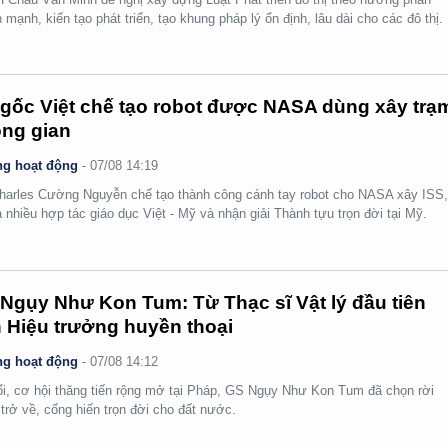
 mạnh, kiến tạo phát triển, tạo khung pháp lý ổn định, lâu dài cho các đô thị.
gốc Việt chế tạo robot được NASA dùng xây trạ
ng gian
g hoạt động
-
07/08 14:19
arles Cường Nguyễn chế tạo thành công cánh tay robot cho NASA xây ISS
 nhiều hợp tác giáo dục Việt - Mỹ và nhận giải Thành tựu trọn đời tại Mỹ.
Ngụy Như Kon Tum: Từ Thạc sĩ Vật lý đầu tiên
 Hiệu trưởng huyền thoại
g hoạt động
-
07/08 14:12
ổi, cơ hội thăng tiến rộng mở tại Pháp, GS Ngụy Như Kon Tum đã chọn rời
 trở về, cống hiến trọn đời cho đất nước.