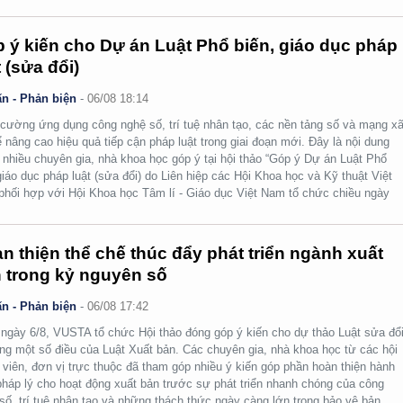
 ý kiến cho Dự án Luật Phổ biến, giáo dục pháp
t (sửa đổi)
n - Phản biện
-
06/08 18:14
cường ứng dụng công nghệ số, trí tuệ nhân tạo, các nền tảng số và mạng x
ể nâng cao hiệu quả tiếp cận pháp luật trong giai đoạn mới. Đây là nội dung
nhiều chuyên gia, nhà khoa học góp ý tại hội thảo “Góp ý Dự án Luật Phổ
giáo dục pháp luật (sửa đổi) do Liên hiệp các Hội Khoa học và Kỹ thuật Việt
hối hợp với Hội Khoa học Tâm lí - Giáo dục Việt Nam tổ chức chiều ngày
n thiện thể chế thúc đẩy phát triển ngành xuất
 trong kỷ nguyên số
n - Phản biện
-
06/08 17:42
ngày 6/8, VUSTA tổ chức Hội thảo đóng góp ý kiến cho dự thảo Luật sửa đổi
ng một số điều của Luật Xuất bản. Các chuyên gia, nhà khoa học từ các hội
 viên, đơn vị trực thuộc đã tham góp nhiều ý kiến góp phần hoàn thiện hành
pháp lý cho hoạt động xuất bản trước sự phát triển nhanh chóng của công
số, trí tuệ nhân tạo và những thách thức ngày càng lớn trong bảo vệ bản