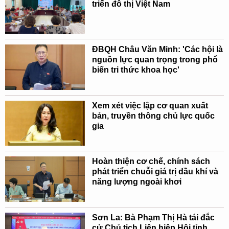
triển đô thị Việt Nam
ĐBQH Châu Văn Minh: 'Các hội là
nguồn lực quan trọng trong phổ
biến tri thức khoa học'
Xem xét việc lập cơ quan xuất
bản, truyền thông chủ lực quốc
gia
Hoàn thiện cơ chế, chính sách
phát triển chuỗi giá trị dầu khí và
năng lượng ngoài khơi
Sơn La: Bà Phạm Thị Hà tái đắc
cử Chủ tịch Liên hiệp Hội tỉnh