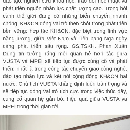
đào tạo, nghiên cứu khoa học, trao đổi học thuật và
phát triển nguồn nhân lực chất lượng cao. Trong bối
cảnh thế giới đang có những biến chuyển nhanh
chóng, KH&CN đóng vai trò then chốt trong phát triển
bền vững; hợp tác KH&CN, đặc biệt trong lĩnh vực
năng lượng, giữa Việt Nam và Liên bang Nga ngày
càng phát triển sâu rộng. GS.TSKH. Phan Xuân
Dũng tin tưởng rằng mối quan hệ hợp tác giữa
VUSTA và MPEI sẽ tiếp tục được củng cố và phát
triển, nhất là trong công tác chuyển giao công nghệ,
đào tạo nhân lực và kết nối cộng đồng KH&CN hai
nước. Chủ tịch VUSTA khẳng định luôn trân trọng và
sẽ tiếp tục đóng vai trò tích cực trong việc thúc đẩy,
củng cố quan hệ gắn bó, hiệu quả giữa VUSTA và
MPEI trong thời gian tới.