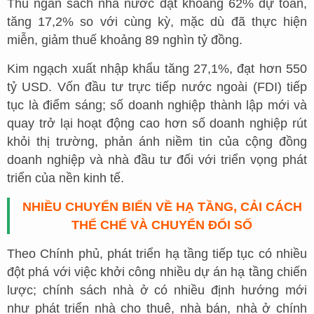
Thu ngân sách nhà nước đạt khoảng 62% dự toán,
tăng 17,2% so với cùng kỳ, mặc dù đã thực hiện
miễn, giảm thuế khoảng 89 nghìn tỷ đồng.
Kim ngạch xuất nhập khẩu tăng 27,1%, đạt hơn 550
tỷ USD. Vốn đầu tư trực tiếp nước ngoài (FDI) tiếp
tục là điểm sáng; số doanh nghiệp thành lập mới và
quay trở lại hoạt động cao hơn số doanh nghiệp rút
khỏi thị trường, phản ánh niềm tin của cộng đồng
doanh nghiệp và nhà đầu tư đối với triển vọng phát
triển của nền kinh tế.
NHIỀU CHUYỂN BIẾN VỀ HẠ TẦNG, CẢI CÁCH
THỂ CHẾ VÀ CHUYỂN ĐỔI SỐ
Theo Chính phủ, phát triển hạ tầng tiếp tục có nhiều
đột phá với việc khởi công nhiều dự án hạ tầng chiến
lược; chính sách nhà ở có nhiều định hướng mới
như phát triển nhà cho thuê, nhà bán, nhà ở chính