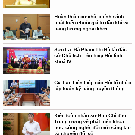
Hoàn thiện cơ chế, chính sách
phát triển chuỗi giá trị dầu khí và
năng lượng ngoài khơi
Sơn La: Bà Phạm Thị Hà tái đắc
cử Chủ tịch Liên hiệp Hội tỉnh
khoá IV
Gia Lai: Liên hiệp các Hội tổ chức
tập huấn kỹ năng truyền thông
Kiện toàn nhân sự Ban Chỉ đạo
Trung ương về phát triển khoa
học, công nghệ, đổi mới sáng tạo
và chuyển đổi số