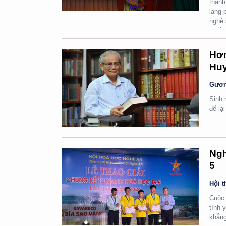
thành
lang 
nghệ 
quyền
Hơn
Huy
Gươn
Sinh 
để lạ
Ngh
5
Hội t
Cuộc 
tình 
khẳng