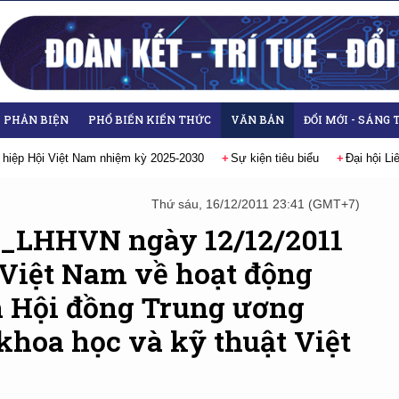
- PHẢN BIỆN
PHỔ BIẾN KIẾN THỨC
VĂN BẢN
ĐỔI MỚI - SÁNG 
 hiệp Hội Việt Nam nhiệm kỳ 2025-2030
Sự kiện tiêu biểu
Đại hội L
Thứ sáu, 16/12/2011 23:41 (GMT+7)
C_LHHVN ngày 12/12/2011
 Việt Nam về hoạt động
h Hội đồng Trung ương
 khoa học và kỹ thuật Việt