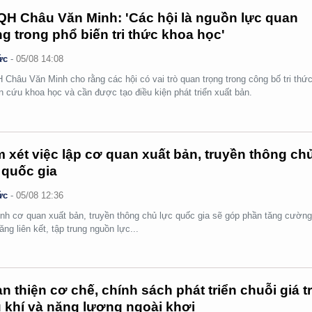
H Châu Văn Minh: 'Các hội là nguồn lực quan
ng trong phổ biến tri thức khoa học'
ức
-
05/08 14:08
Châu Văn Minh cho rằng các hội có vai trò quan trọng trong công bố tri thức
n cứu khoa học và cần được tạo điều kiện phát triển xuất bản.
 xét việc lập cơ quan xuất bản, truyền thông ch
 quốc gia
ức
-
05/08 12:36
nh cơ quan xuất bản, truyền thông chủ lực quốc gia sẽ góp phần tăng cườn
ăng liên kết, tập trung nguồn lực...
n thiện cơ chế, chính sách phát triển chuỗi giá tr
 khí và năng lượng ngoài khơi