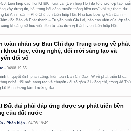
4/8, Liên hiệp các Hội KH&KT Gia Lai (Liên hiệp Hội) đã tổ chức lớp tập huấ
ăng xây dựng tin, bài trong bối cảnh truyền thông hiện nay” với sự tham dự
ng Lê Anh Tuân – Phó Chủ tịch Liên hiệp Hội, Nhà báo Lương Văn Danh –
iám đốc Báo và Phát thanh – Truyền hình Gia Lai, báo cáo viên của lớp tập
 cùng khoảng 50 học viên đến từ các đơn vị thành viên Liên hiệp Hội.
n toàn nhân sự Ban Chỉ đạo Trung ương về phát
ển khoa học, công nghệ, đổi mới sáng tạo và
yển đổi số
ức
-
04/08 19:55
ính trị quyết định phân công, kiện toàn Ban Chỉ đạo TW về phát triển khoa
công nghệ, đổi mới sáng tạo và chuyển đổi số gồm 31 đồng chí, trong đó Thủ
g Lê Minh Hưng làm Trưởng Ban.
t Đất đai phải đáp ứng được sự phát triển bền
g của đất nước
n - Phản biện
-
04/08 19:49