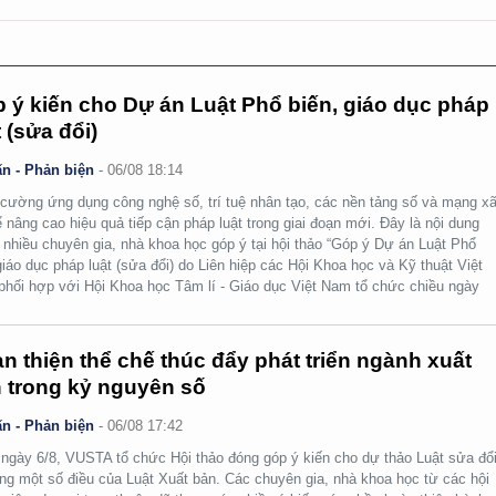
 ý kiến cho Dự án Luật Phổ biến, giáo dục pháp
t (sửa đổi)
n - Phản biện
-
06/08 18:14
cường ứng dụng công nghệ số, trí tuệ nhân tạo, các nền tảng số và mạng x
ể nâng cao hiệu quả tiếp cận pháp luật trong giai đoạn mới. Đây là nội dung
nhiều chuyên gia, nhà khoa học góp ý tại hội thảo “Góp ý Dự án Luật Phổ
giáo dục pháp luật (sửa đổi) do Liên hiệp các Hội Khoa học và Kỹ thuật Việt
hối hợp với Hội Khoa học Tâm lí - Giáo dục Việt Nam tổ chức chiều ngày
n thiện thể chế thúc đẩy phát triển ngành xuất
 trong kỷ nguyên số
n - Phản biện
-
06/08 17:42
ngày 6/8, VUSTA tổ chức Hội thảo đóng góp ý kiến cho dự thảo Luật sửa đổi
ng một số điều của Luật Xuất bản. Các chuyên gia, nhà khoa học từ các hội