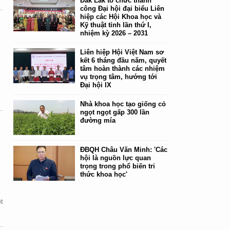
Đắk Lắk tổ chức thành
công Đại hội đại biểu Liên
hiệp các Hội Khoa học và
Kỹ thuật tỉnh lần thứ I,
nhiệm kỳ 2026 – 2031
Liên hiệp Hội Việt Nam sơ
kết 6 tháng đầu năm, quyết
tâm hoàn thành các nhiệm
vụ trọng tâm, hướng tới
Đại hội IX
Nhà khoa học tạo giống cỏ
ngọt ngọt gấp 300 lần
đường mía
ĐBQH Châu Văn Minh: 'Các
hội là nguồn lực quan
trọng trong phổ biến tri
thức khoa học'
ự
t