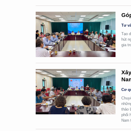
Góp
Tư vấ
Tạo d
hút n
gia t
Xây
Na
Cơ q
Chuyể
những
thảo 
phối 
Nam t