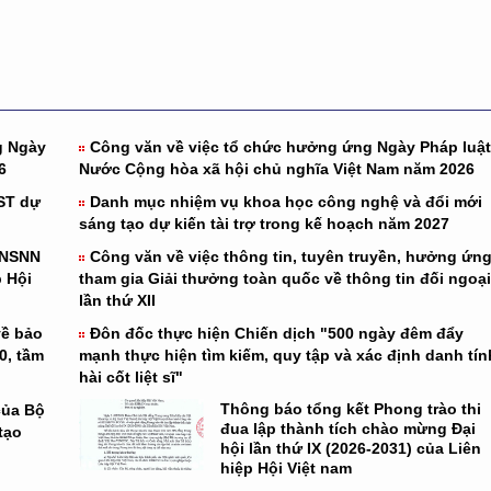
g Ngày
Công văn về việc tổ chức hưởng ứng Ngày Pháp luật
6
Nước Cộng hòa xã hội chủ nghĩa Việt Nam năm 2026
ST dự
Danh mục nhiệm vụ khoa học công nghệ và đổi mới
sáng tạo dự kiến tài trợ trong kế hoạch năm 2027
 NSNN
Công văn về việc thông tin, tuyên truyền, hưởng ứng
 Hội
tham gia Giải thưởng toàn quốc về thông tin đối ngoại
lần thứ XII
về bảo
Đôn đốc thực hiện Chiến dịch "500 ngày đêm đẩy
0, tầm
mạnh thực hiện tìm kiếm, quy tập và xác định danh tín
hài cốt liệt sĩ"
Thông báo tổng kết Phong trào thi
của Bộ
đua lập thành tích chào mừng Đại
tạo
hội lần thứ IX (2026-2031) của Liên
hiệp Hội Việt nam