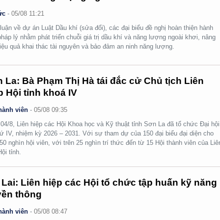
ức
-
05/08 11:21
luận về dự án Luật Dầu khí (sửa đổi), các đại biểu đề nghị hoàn thiện hành
pháp lý nhằm phát triển chuỗi giá trị dầu khí và năng lượng ngoài khơi, nâng
iệu quả khai thác tài nguyên và bảo đảm an ninh năng lượng.
 La: Bà Phạm Thị Hà tái đắc cử Chủ tịch Liên
p Hội tỉnh khoá IV
hành viên
-
05/08 09:35
04/8, Liên hiệp các Hội Khoa học và Kỹ thuật tỉnh Sơn La đã tổ chức Đại hội
hứ IV, nhiệm kỳ 2026 – 2031. Với sự tham dự của 150 đại biểu đại diện cho
50 nghìn hội viên, với trên 25 nghìn trí thức đến từ 15 Hội thành viên của Liê
ội tỉnh.
 Lai: Liên hiệp các Hội tổ chức tập huấn kỹ năng
yền thông
hành viên
-
05/08 08:47