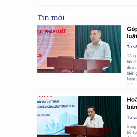
Tin mới
Góp
luậ
Tư vấ
Tăng 
hội đ
được 
biến 
Nam p
6/8.
Hoà
bản
Tư vấ
Sáng 
bổ su