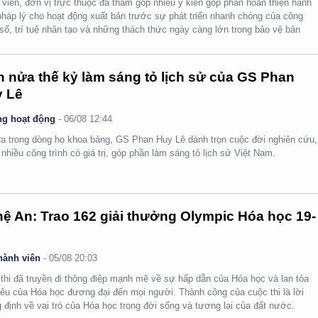
 viên, đơn vị trực thuộc đã tham góp nhiều ý kiến góp phần hoàn thiện hành
pháp lý cho hoạt động xuất bản trước sự phát triển nhanh chóng của công
số, trí tuệ nhân tạo và những thách thức ngày càng lớn trong bảo vệ bản
.
 nửa thế kỷ làm sáng tỏ lịch sử của GS Phan
 Lê
g hoạt động
-
06/08 12:44
ra trong dòng họ khoa bảng, GS Phan Huy Lê dành trọn cuộc đời nghiên cứu,
i nhiều công trình có giá trị, góp phần làm sáng tỏ lịch sử Việt Nam.
ệ An: Trao 162 giải thưởng Olympic Hóa học 19-
hành viên
-
05/08 20:03
thi đã truyền đi thông điệp mạnh mẽ về sự hấp dẫn của Hóa học và lan tỏa
yêu của Hóa học đương đại đến mọi người. Thành công của cuộc thi là lời
 định về vai trò của Hóa học trong đời sống và tương lai của đất nước.