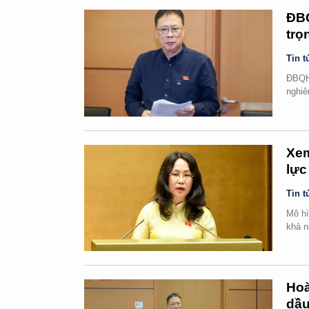
ĐBQ
trọ
Tin t
ĐBQH 
nghiê
Xem
lực
Tin t
Mô hì
khả n
Hoà
dầu