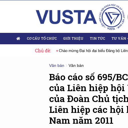
CƠ CẤU TỔ CHỨC
GIỚI THIỆU
TIN TỨC
TƯ VẤN 
Chủ đề:
 Đại hội lần thứ XIV của Đảng
Chào mừng Đại hội đại biểu Đảng bộ Liên
Văn bản
Văn bản
Báo cáo số 695/B
của Liên hiệp hội
của Đoàn Chủ tịc
Liên hiệp các hội
Nam năm 2011