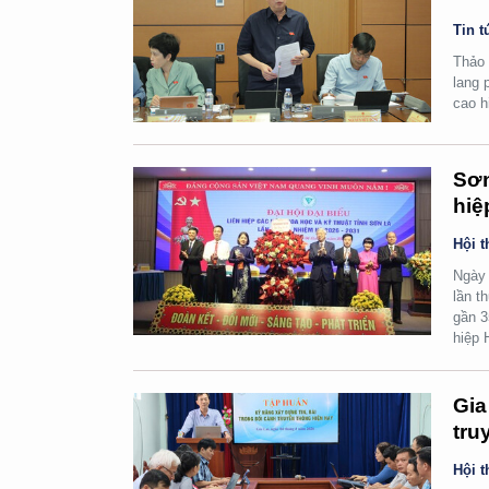
Tin t
Thảo 
lang 
cao h
Sơn
hiệ
Hội t
Ngày 
lần t
gần 3
hiệp H
Gia
tru
Hội t