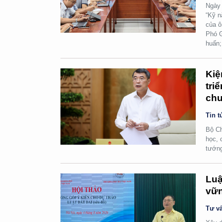
Ngày 
“Kỹ n
của ô
Phó G
huấn;
Kiệ
tri
chu
Tin t
Bộ Ch
học, 
tướn
Luậ
vữn
Tư vấ