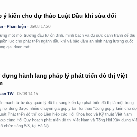
 ý kiến cho dự thảo Luật Dầu khí sửa đổi
n - Phản biện
-
05/08 17:20
ựng một môi trường đầu tư ổn định, minh bạch và đủ sức cạnh tranh để thu
guồn lực cho phát triển ngành dầu khí và bảo đảm an ninh năng lượng quốc
rong giai đoạn mới…
 dựng hành lang pháp lý phát triển đô thị Việt
m
uan TW
-
05/08 14:15
n mạnh từ tư duy quản lý đô thị sang kiến tạo phát triển đô thị là một trong
 nội dung được nhiều chuyên gia góp ý tại Hội thảo “Đóng góp ý kiến cho d
Luật Phát triển đô thị” do Liên hiệp các Hội Khoa học và Kỹ thuật Việt Nam
hợp cùng Hội Quy hoạch phát triển đô thị Việt Nam và Tổng Hội Xây dựng Việ
ổ chức sáng 5/8, tại Hà Nội.