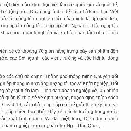
n một diễn đàn khoa học với tầm cỡ quốc gia và quốc tế,
à Tự động hóa. Đây cũng là dịp để các nhà khoa học Việt
t quả các công trình nghiên cứu của mình, là dịp giao lưu,
hững người công tác trong ngành. Ngoài ra, Hội nghị tập
 khoa học, doanh nghiệp và xã hội quan tâm như: Triển
 kiến sẽ có khoảng 70 gian hàng trưng bày sản phẩm đến
ước, các Sở ngành, các viện, trường và các Hội tự động
vào các chủ đề chính: Thành phố thông minh Chuyển đổi
ghiệp thông minh;Năng lượng tái tạovà Khởi nghiệp, Đổi
g bày tại triển lãm, Diễn đàn doanh nghiệp với 05 phiên
nhà quản lý chia sẻ về định hướng, hoạch định chính sách
h Covid-19, các nhà cung cấp có thể giới thiệu kỹ hơn về
i - đáp nhiều hơn thúc đẩy kết nối thị trường trong nước
 sản xuất kinh doanh. Và đặc biệt, trong Diễn đàn doanh
àn doanh nghiệp nước ngoài như Nga, Hàn Quốc,…