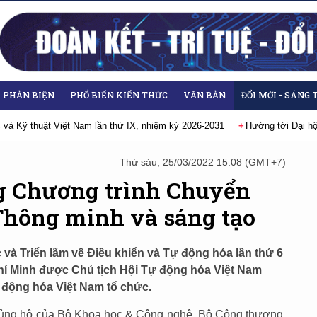
- PHẢN BIỆN
PHỔ BIẾN KIẾN THỨC
VĂN BẢN
ĐỔI MỚI - SÁNG 
 thuật Việt Nam lần thứ IX, nhiệm kỳ 2026-2031
Hướng tới Đại hội lần 
Thứ sáu, 25/03/2022 15:08 (GMT+7)
g Chương trình Chuyển
 Thông minh và sáng tạo
 và Triển lãm về Điều khiển và Tự động hóa lần thứ 6
Chí Minh được Chủ tịch Hội Tự động hóa Việt Nam
 động hóa Việt Nam tổ chức.
 ủng hộ của Bộ Khoa học & Công nghệ, Bộ Công thương,