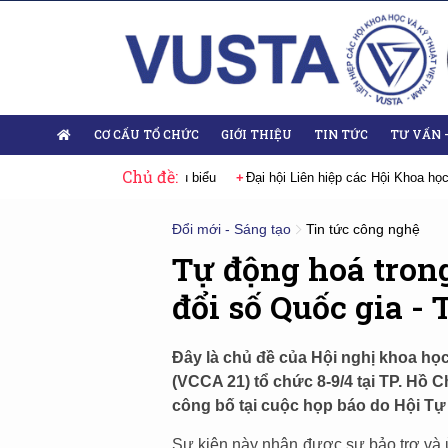
CƠ CẤU TỔ CHỨC
GIỚI THIỆU
TIN TỨC
TƯ VẤN 
Chủ đề:
025-2030
Sự kiện tiêu biểu
Đại hội Liên hiệp các Hội Khoa học và Kỹ
Đổi mới - Sáng tạo
Tin tức công nghệ
Tự động hoá tron
đổi số Quốc gia -
Đây là chủ đề của Hội nghị khoa học
(VCCA 21) tổ chức 8-9/4 tại TP. Hồ 
công bố tại cuộc họp báo do Hội Tự
Sự kiện này nhận được sự bảo trợ và