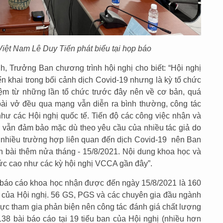
iệt Nam Lê Duy Tiến phát biểu tại họp báo
h, Trưởng Ban chương trình hội nghị cho biết: “Hội nghị
khai trong bối cảnh dịch Covid-19 nhưng là kỳ tổ chức
iệm từ những lần tổ chức trước đây nên về cơ bản, quá
n bài vở đều qua mạng vẫn diễn ra bình thường, công tác
như các Hội nghị quốc tế. Tiến độ các công việc nhận và
ghị vẫn đảm bảo mặc dù theo yêu cầu của nhiều tác giả do
 nhiều trường hợp liên quan đến dịch Covid-19 nên Ban
n bài thêm nửa tháng - 15/8/2021. Nội dung khoa học và
mức cao như các kỳ hội nghị VCCA gần đây”.
 báo cáo khoa học nhận được đến ngày 15/8/2021 là 160
đề của Hội nghị. 56 GS, PGS và các chuyên gia đầu ngành
 cực tham gia phản biện nên công tác đánh giá chất lượng
138 bài báo cáo tại 19 tiểu ban của Hội nghị (nhiều hơn