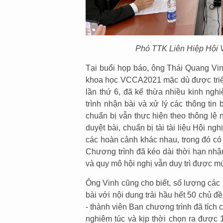
Phó TTK Liên Hiệp Hội V
Tại buổi họp báo, ông Thái Quang Vin
khoa học VCCA2021 mặc dù được triển 
lần thứ 6, đã kế thừa nhiều kinh ngh
trình nhận bài và xử lý các thông ti
chuẩn bị vẫn thực hiện theo thông lệ 
duyệt bài, chuẩn bị tài tài liệu Hội n
các hoàn cảnh khác nhau, trong đó có
Chương trình đã kéo dài thời hạn nhậ
và quy mô hội nghị vẫn duy trì được 
Ông Vinh cũng cho biết, số lượng các
bài với nội dung trải hầu hết 50 chủ 
- thành viên Ban chương trình đã tích
nghiêm túc và kịp thời chọn ra được 