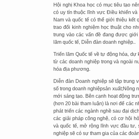
Hội nghị Khoa học có mục tiêu tạo nê
có uy tín thuộc lĩnh vực Điều khiển v
Nam và quốc tế có thể giới thiệu kế
trao đổi kinh nghiệm học thuật cho n
trung vào các vấn đề đang được giới
lãm quốc tế, Diễn đàn doanh nghiệp..
Triển lãm Quốc tế về tự động hóa, dự
từ các doanh nghiệp trong và ngoài n
hóa địa phương.
Diễn đàn Doanh nghiệp sẽ tập trung 
số trong doanh nghiệpsản xuất;Nông n
mới sáng tạo. Bên cạnh hoạt động trưn
(hơn 20 bài tham luận) là nơi để các 
phát triển các ngành nghề sau đại dịc
các giải pháp công nghệ, có cơ hội hỏ
và quốc tế, mở rộng lĩnh vực đầu tư,
nghiệp sẽ có sự tham gia của các đo