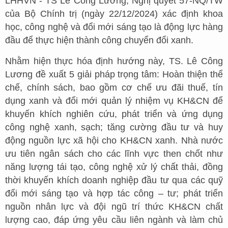
LHHVN - TS Lê Công Lương, Nghị quyết 57-NQ/TW
của Bộ Chính trị (ngày 22/12/2024) xác định khoa
học, công nghệ và đổi mới sáng tạo là động lực hàng
đầu để thực hiện thành công chuyển đổi xanh.
Nhằm hiện thực hóa định hướng này, TS. Lê Công
Lương đề xuất 5 giải pháp trọng tâm: Hoàn thiện thể
chế, chính sách, bao gồm cơ chế ưu đãi thuế, tín
dụng xanh và đổi mới quản lý nhiệm vụ KH&CN để
khuyến khích nghiên cứu, phát triển và ứng dụng
công nghệ xanh, sạch; tăng cường đầu tư và huy
động nguồn lực xã hội cho KH&CN xanh. Nhà nước
ưu tiên ngân sách cho các lĩnh vực then chốt như
năng lượng tái tạo, công nghệ xử lý chất thải, đồng
thời khuyến khích doanh nghiệp đầu tư qua các quỹ
đổi mới sáng tạo và hợp tác công – tư; phát triển
nguồn nhân lực và đội ngũ trí thức KH&CN chất
lượng cao, đáp ứng yêu cầu liên ngành và làm chủ