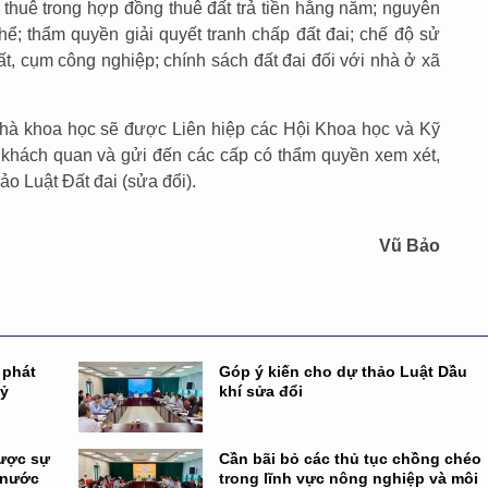
huê trong hợp đồng thuê đất trả tiền hằng năm; nguyên
thể; thẩm quyền giải quyết tranh chấp đất đai; chế độ sử
t, cụm công nghiệp; chính sách đất đai đối với nhà ở xã
 nhà khoa học sẽ được Liên hiệp các Hội Khoa học và Kỹ
c, khách quan và gửi đến các cấp có thẩm quyền xem xét,
o Luật Đất đai (sửa đổi).
Vũ Bảo
 phát
Góp ý kiến cho dự thảo Luật Dầu
kỷ
khí sửa đổi
được sự
Cần bãi bỏ các thủ tục chồng chéo
 nước
trong lĩnh vực nông nghiệp và môi