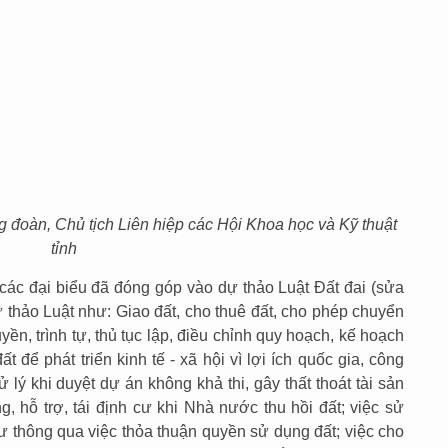
 đoàn, Chủ tịch Liên hiệp các Hội Khoa học và Kỹ thuật
tỉnh
, các đại biểu đã đóng góp vào dự thảo Luật Đất đai (sửa
ự thảo Luật như: Giao đất, cho thuê đất, cho phép chuyển
ền, trình tự, thủ tục lập, điều chỉnh quy hoạch, kế hoạch
t để phát triển kinh tế - xã hội vì lợi ích quốc gia, công
ử lý khi duyệt dự án không khả thi, gây thất thoát tài sản
, hỗ trợ, tái định cư khi Nhà nước thu hồi đất; việc sử
ư thông qua việc thỏa thuận quyền sử dụng đất; việc cho