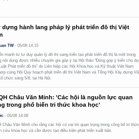
 dựng hành lang pháp lý phát triển đô thị Việt
m
uan TW
-
05/08 14:15
n mạnh từ tư duy quản lý đô thị sang kiến tạo phát triển đô thị là một trong
 nội dung được nhiều chuyên gia góp ý tại Hội thảo “Đóng góp ý kiến cho d
Luật Phát triển đô thị” do Liên hiệp các Hội Khoa học và Kỹ thuật Việt Nam
hợp cùng Hội Quy hoạch phát triển đô thị Việt Nam và Tổng Hội Xây dựng Việ
ổ chức sáng 5/8, tại Hà Nội.
H Châu Văn Minh: 'Các hội là nguồn lực quan
ng trong phổ biến tri thức khoa học'
ức
-
05/08 14:08
Châu Văn Minh cho rằng các hội có vai trò quan trọng trong công bố tri thức
n cứu khoa học và cần được tạo điều kiện phát triển xuất bản.