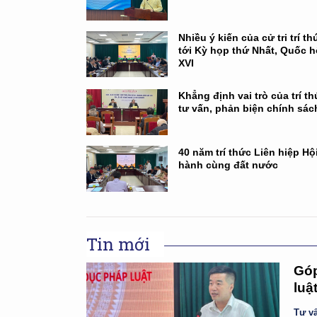
Nhiều ý kiến của cử tri trí th
tới Kỳ họp thứ Nhất, Quốc h
XVI
Khẳng định vai trò của trí t
tư vấn, phản biện chính sác
40 năm trí thức Liên hiệp Hộ
hành cùng đất nước
Tin mới
Góp
luậ
Tư vấ