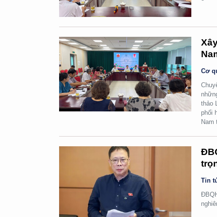
Xây
Na
Cơ q
Chuyể
những
thảo 
phối 
Nam t
ĐBQ
trọ
Tin t
ĐBQH 
nghiê