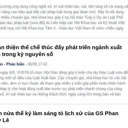
cường ứng dụng công nghệ số, trí tuệ nhân tạo, các nền tảng số và mạng x
ể nâng cao hiệu quả tiếp cận pháp luật trong giai đoạn mới. Đây là nội dung
nhiều chuyên gia, nhà khoa học góp ý tại hội thảo “Góp ý Dự án Luật Phổ
giáo dục pháp luật (sửa đổi) do Liên hiệp các Hội Khoa học và Kỹ thuật Việt
hối hợp với Hội Khoa học Tâm lí - Giáo dục Việt Nam tổ chức chiều ngày
n thiện thể chế thúc đẩy phát triển ngành xuất
 trong kỷ nguyên số
n - Phản biện
-
06/08 17:42
ngày 6/8, VUSTA tổ chức Hội thảo đóng góp ý kiến cho dự thảo Luật sửa đổi
ng một số điều của Luật Xuất bản. Các chuyên gia, nhà khoa học từ các hội
 viên, đơn vị trực thuộc đã tham góp nhiều ý kiến góp phần hoàn thiện hành
pháp lý cho hoạt động xuất bản trước sự phát triển nhanh chóng của công
số, trí tuệ nhân tạo và những thách thức ngày càng lớn trong bảo vệ bản
.
 nửa thế kỷ làm sáng tỏ lịch sử của GS Phan
 Lê