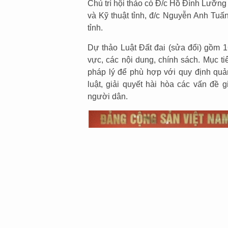
Chủ trì hội thảo có Đ/c Hồ Đình Lưỡng
và Kỹ thuật tỉnh, đ/c Nguyễn Anh Tuấ
tỉnh.
Dự thảo Luật Đất đai (sửa đổi) gồm 1
vực, các nội dung, chính sách. Mục ti
pháp lý để phù hợp với quy định quản
luật, giải quyết hài hòa các vấn đề
người dân.