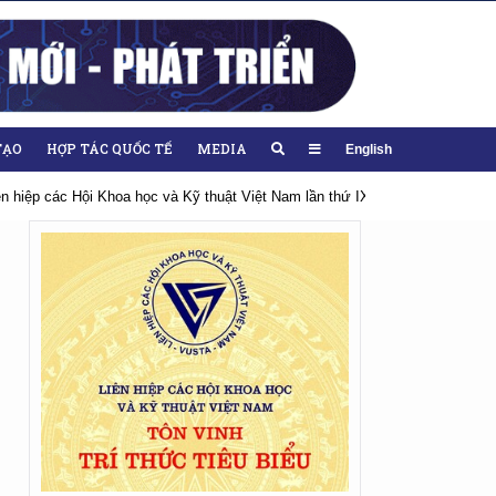
TẠO
HỢP TÁC QUỐC TẾ
MEDIA
English
thứ IX, nhiệm kỳ 2026-2031
Hướng tới Đại hội lần thứ XIV của Đảng