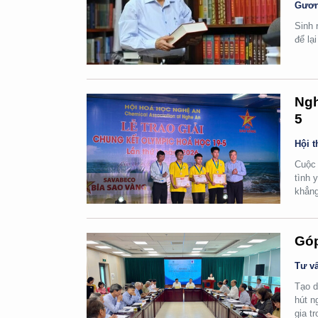
Gươn
Sinh 
để lạ
Ngh
5
Hội t
Cuộc 
tình 
khẳng
Góp
Tư vấ
Tạo d
hút n
gia t