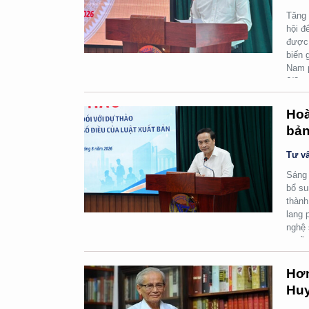
Tăng 
hội đ
được 
biến 
Nam p
6/8.
Hoà
bản
Tư vấ
Sáng 
bổ su
thành
lang 
nghệ 
quyền
Hơn
Huy