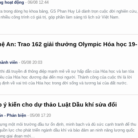
g hoạt động
-
06/08 12:44
ra trong dòng họ khoa bảng, GS Phan Huy Lê dành trọn cuộc đời nghiên cứu,
i nhiều công trình có giá trị, góp phần làm sáng tỏ lịch sử Việt Nam.
ệ An: Trao 162 giải thưởng Olympic Hóa học 19-
hành viên
-
05/08 20:03
thi đã truyền đi thông điệp mạnh mẽ về sự hấp dẫn của Hóa học và lan tỏa
yêu của Hóa học đương đại đến mọi người. Thành công của cuộc thi là lời
 định về vai trò của Hóa học trong đời sống và tương lai của đất nước.
 ý kiến cho dự thảo Luật Dầu khí sửa đổi
n - Phản biện
-
05/08 17:20
ựng một môi trường đầu tư ổn định, minh bạch và đủ sức cạnh tranh để thu
guồn lực cho phát triển ngành dầu khí và bảo đảm an ninh năng lượng quốc
rong giai đoạn mới…