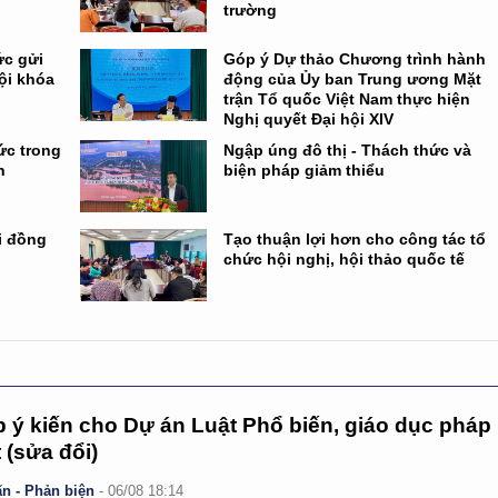
trường
ức gửi
Góp ý Dự thảo Chương trình hành
ội khóa
động của Ủy ban Trung ương Mặt
trận Tổ quốc Việt Nam thực hiện
Nghị quyết Đại hội XIV
hức trong
Ngập úng đô thị - Thách thức và
h
biện pháp giảm thiểu
i đồng
Tạo thuận lợi hơn cho công tác tổ
chức hội nghị, hội thảo quốc tế
 ý kiến cho Dự án Luật Phổ biến, giáo dục pháp
t (sửa đổi)
n - Phản biện
-
06/08 18:14