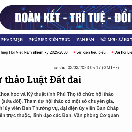
- PHẢN BIỆN
PHỔ BIẾN KIẾN THỨC
VĂN BẢN
ĐỔI MỚI - SÁNG 
tiêu biểu
Đại hội Liên hiệp các Hội Khoa học và Kỹ thuật Việt Nam lần 
Thứ sáu, 03/03/2023 05:17 (GMT+7)
 thảo Luật Đất đai
Khoa học và Kỹ thuật tỉnh Phú Thọ tổ chức hội thảo
i (sửa đổi). Tham dự hội thảo có một số chuyên gia,
chí ủy viên Ban Thường vụ, đại diện ủy viên Ban Chấp
viên trực thuộc, lãnh đạo các Ban, Văn phòng Cơ quan