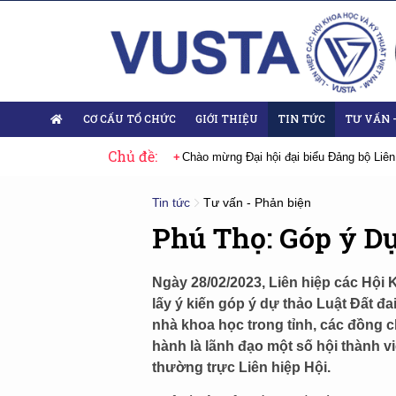
CƠ CẤU TỔ CHỨC
GIỚI THIỆU
TIN TỨC
TƯ VẤN 
Chủ đề:
i đại biểu Đảng bộ Liên hiệp Hội Việt Nam nhiệm kỳ 2025-2030
Sự kiện 
Tin tức
Tư vấn - Phản biện
Phú Thọ: Góp ý Dự
Ngày 28/02/2023, Liên hiệp các Hội 
lấy ý kiến góp ý dự thảo Luật Đất đa
nhà khoa học trong tỉnh, các đồng 
hành là lãnh đạo một số hội thành 
thường trực Liên hiệp Hội.