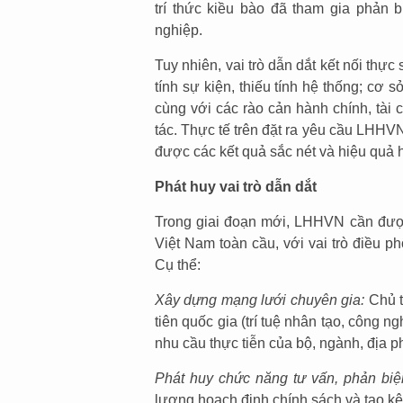
trí thức kiều bào đã tham gia phản 
nghiệp.
Tuy nhiên, vai trò dẫn dắt kết nối th
tính sự kiện, thiếu tính hệ thống; cơ
cùng với các rào cản hành chính, tài
tác. Thực tế trên đặt ra yêu cầu LHHV
được các kết quả sắc nét và hiệu quả 
P
hát huy vai trò dẫn dắt
Trong giai đoạn mới, LHHVN cần được 
Việt Nam toàn cầu, với vai trò điều p
Cụ thể:
Xây dựng mạng lưới chuyên gia:
Chủ t
tiên quốc gia (trí tuệ nhân tạo, công ng
nhu cầu thực tiễn của bộ, ngành, địa 
Phát huy chức năng tư vấn, phản biệ
lượng hoạch định chính sách và tạo kên