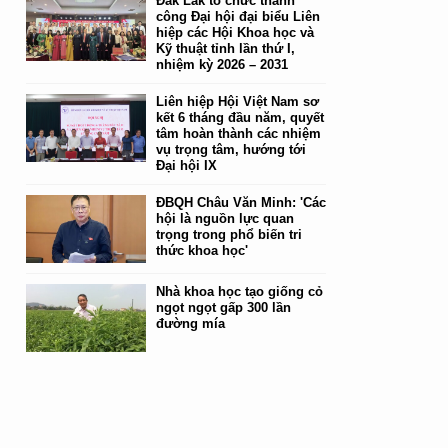
Đắk Lắk tổ chức thành
công Đại hội đại biểu Liên
hiệp các Hội Khoa học và
Kỹ thuật tỉnh lần thứ I,
nhiệm kỳ 2026 – 2031
Liên hiệp Hội Việt Nam sơ
kết 6 tháng đầu năm, quyết
tâm hoàn thành các nhiệm
vụ trọng tâm, hướng tới
Đại hội IX
ĐBQH Châu Văn Minh: 'Các
hội là nguồn lực quan
trọng trong phổ biến tri
thức khoa học'
Nhà khoa học tạo giống cỏ
ngọt ngọt gấp 300 lần
đường mía