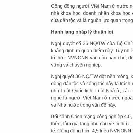
Cộng đồng người Việt Nam ở nước ngoà
nhà khoa học, doanh nhân khoa học v
của dân tộc và là nguồn lực quan trọn
Hành lang pháp lý thuận lợi
Nghị quyết số 36-NQ/TW của Bộ Chính 
khẳng định rõ quan điểm này. Tuy nhiê
trí thức NVNONN vẫn còn hạn chế, đòi
vững và chuyên nghiệp.
Nghị quyết 36-NQ/TW đặt nền móng, 
đồng dân tộc và công tác này là trách 
như Luật Quốc tịch, Luật Nhà ở, các 
nghệ là người Việt Nam ở nước ngoà
và Nhà nước trong vấn đề này.
Bối cảnh Cách mạng công nghiệp 4.0, c
thức, làm gia tăng nhu cầu về tri thức
tế. Cộng đồng hơn 4,5 triệu NVNONN tạ