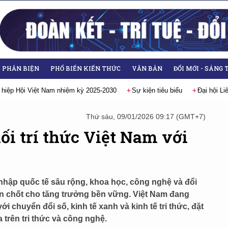
- PHẢN BIỆN
PHỔ BIẾN KIẾN THỨC
VĂN BẢN
ĐỔI MỚI - SÁNG 
ện tiêu biểu
Đại hội Liên hiệp các Hội Khoa học và Kỹ thuật Việt Nam lầ
Thứ sáu, 09/01/2026 09:17 (GMT+7)
nối trí thức Việt Nam với
 nhập quốc tế sâu rộng, khoa học, công nghệ và đổi
en chốt cho tăng trưởng bền vững. Việt Nam đang
i chuyển đổi số, kinh tế xanh và kinh tế tri thức, đặt
a trên tri thức và công nghệ.