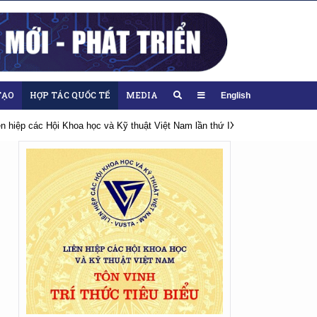
TẠO
HỢP TÁC QUỐC TẾ
MEDIA
English
n thứ IX, nhiệm kỳ 2026-2031
Hướng tới Đại hội lần thứ XIV của Đảng