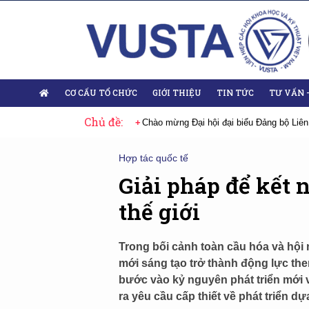
CƠ CẤU TỔ CHỨC
GIỚI THIỆU
TIN TỨC
TƯ VẤN 
Chủ đề:
hội đại biểu Đảng bộ Liên hiệp Hội Việt Nam nhiệm kỳ 2025-2030
Sự ki
Hợp tác quốc tế
Giải pháp để kết 
thế giới
Trong bối cảnh toàn cầu hóa và hội
mới sáng tạo trở thành động lực th
bước vào kỷ nguyên phát triển mới vớ
ra yêu cầu cấp thiết về phát triển dự