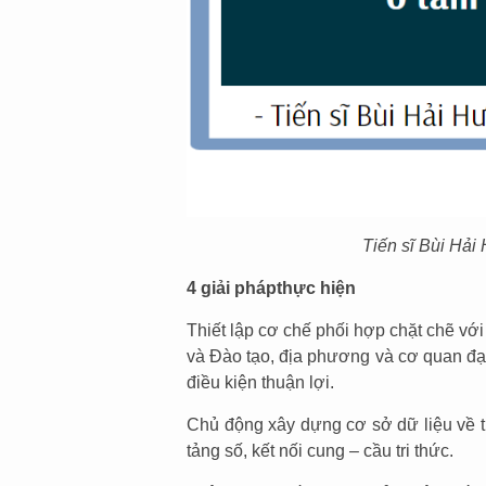
T
iến sĩ Bùi Hải
4 g
iải pháp
thực hiện
Thiết lập cơ chế phối hợp chặt chẽ v
và Đào tạo, địa phương và cơ quan đạ
điều kiện thuận lợi.
Chủ động xây dựng cơ sở dữ liệu về t
tảng số, kết nối cung – cầu tri thức.