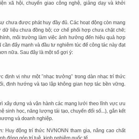
biện xã hội, chuyển giao công nghệ, giảng dạy và khởi
ực sự chưa được phát huy đầy đủ. Các hoạt động còn mang
 sở dữ liệu chưa đồng bộ; cơ chế phối hợp chưa chặt chẽ;
 chính, môi trường làm việc ảnh hưởng đến hiệu quả hợp
N cần đẩy mạnh và đầu tư nghiêm túc để công tác này đạt
hơn nữa. Sau đây là một số gợi ý:
định vị như một "nhạc trưởng" trong dàn nhạc trí thức
hối, định hướng và tạo lập không gian hợp tác bền vững.
rì xây dựng và vận hành các mạng lưới theo lĩnh vực ưu
hệ sinh học, năng lượng tái tạo, chuyển đổi số...), gắn kết
phương và doanh nghiệp.
n:
Huy động trí thức NVNONN tham gia, nâng cao chất
h đóng góp trí tuệ, kinh nghiệm quốc tế.