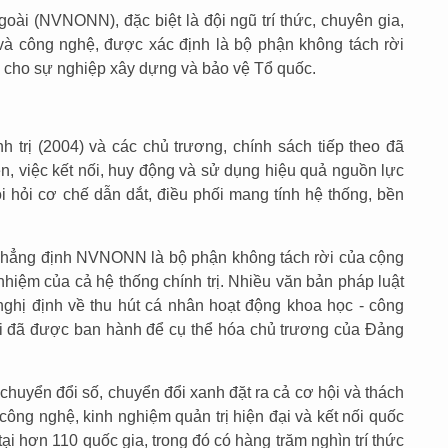
i (NVNONN), đặc biệt là đội ngũ trí thức, chuyên gia,
à công nghệ, được xác định là bộ phận không tách rời
g cho sự nghiệp xây dựng và bảo vệ Tổ quốc.
trị (2004) và các chủ trương, chính sách tiếp theo đã
n, việc kết nối, huy động và sử dụng hiệu quả nguồn lực
 hỏi cơ chế dẫn dắt, điều phối mang tính hệ thống, bền
khẳng định NVNONN là bộ phận không tách rời của cộng
nhiệm của cả hệ thống chính trị. Nhiều văn bản pháp luật
nghị định về thu hút cá nhân hoạt động khoa học - công
i đã được ban hành để cụ thể hóa chủ trương của Đảng
huyển đổi số, chuyển đổi xanh đặt ra cả cơ hội và thách
, công nghệ, kinh nghiệm quản trị hiện đại và kết nối quốc
i hơn 110 quốc gia, trong đó có hàng trăm nghìn trí thức