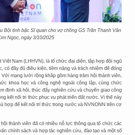
u Bội tinh bậc Sĩ quan cho vợ chồng GS Trần Thanh Vân
Kim Ngọc, ngày 3/10
/2025
t Việt Nam (LHHVN), là tổ chức đại diện, tập hợp đội ngũ
c, có đầy đủ điều kiện, tiềm năng và trách nhiệm để đóng
c. Với mạng lưới rộng khắp gồm hàng trăm hội thành viên,
chức khoa học và công nghệ ngoài công lập, cùng chức
ám định xã hội, thúc đẩy nghiên cứu và chuyển giao công
g kết nối tri thức phục vụ phát triển đất nước. Vị thế này
 hợp để kết nối trí thức trong nước và NVNONN trên cơ
i thành viên đã có nhiều nỗ lực thông qua tổ chức các
 vấn chính sách và hợp tác nghiên cứu, đào tạo và một số