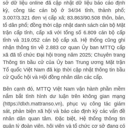
sở dữ liệu online đã cập nhật dữ liệu báo cáo định
kỳ, công tác cán bộ ở 34/34 tỉnh, thành phố;
3.007/3.321 đơn vị cấp xã; 83.863/90.508 thôn, bản,
tổ dân phố; đồng thời cập nhật danh sách cán bộ Mặt
trận cấp tỉnh, cấp xã với tổng số 6.809 cán bộ cấp
tỉnh và 319.052 cán bộ cấp xã. Hệ thống cũng ghi
nhận thông tin về 2.883 cơ quan Ủy ban MTTQ cấp
xã đã tổ chức Đại hội trong năm 2025; Chuyên trang
Thông tin bầu cử của Ủy ban Trung ương Mặt trận
Tổ quốc Việt Nam đã kịp thời cập nhật thông tin bầu
cử Quốc hội và Hội đồng nhân dân các cấp.
Bên cạnh đó, MTTQ Việt Nam vận hành phần mềm
nắm bắt tình hình dư luận trên không gian mạng
(https://dlxh.mattranso.vn), phục vụ công tác giám
sát, phản biện xã hội và báo cáo định kỳ các vấn đề
nhân dân quan tâm. Đặc biệt, Hệ thống thông tin
quản lý đoàn viên, hội viên và tổ chức cơ sở đang có