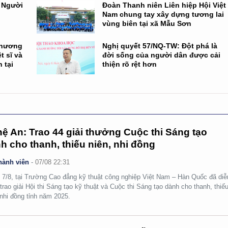
n Người
Đoàn Thanh niên Liên hiệp Hội Việt
Nam chung tay xây dựng tương lai
vùng biên tại xã Mẫu Sơn
 hương
Nghị quyết 57/NQ-TW: Đột phá là
t sĩ và
đời sống của người dân được cải
 tại
thiện rõ rệt hơn
ệ An: Trao 44 giải thưởng Cuộc thi Sáng tạo
h cho thanh, thiếu niên, nhi đồng
hành viên
-
07/08 22:31
 7/8, tại Trường Cao đẳng kỹ thuật công nghiệp Việt Nam – Hàn Quốc đã diễ
 trao giải Hội thi Sáng tạo kỹ thuật và Cuộc thi Sáng tạo dành cho thanh, thiế
 nhi đồng tỉnh năm 2025.