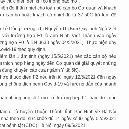
 này thực hiện đến khi có thông báo mới.
iện đo thân nhiệt cho toàn bộ cán bộ Cơ quan và khách
p cán bộ hoặc khách có nhiệt độ từ 37,50C trở lên, đề
anh Lê Công Lương, chị Nguyễn Thị Kim Quy, anh Ngô Việt
c với trường hợp F1 là anh Ninh Viết Thành vào ngày
ường hợp F0 là BN 3633 ngày 04/5/2021). Thực hiện đầy
ovid-19 theo quy định.
iệm lần 1 âm tính (ngày 15/5/2021) nên các cán bộ nêu
iểm thích hợp hàng ngày đến Cơ quan để giải quyết những
n đúng khuyến cáo của ngành Y tế: 5K).
hợp thuộc diện F2 nêu trên từ ngày 12/5/2021 đến ngày
phòng chống dịch bệnh Covid-19 và hướng dẫn của ngành
uẩn phòng họp số 1 (nơi có trường hợp F1 tham dự cuộc
Nam đi từ huyện Thuận Thành, tỉnh Bắc Ninh về Hà Nội
i nhà theo dõi sức khỏe đủ 14 ngày kể từ ngày 02/5/2021
oát bệnh tật (CDC) Hà Nội ngày 09/5/2021.