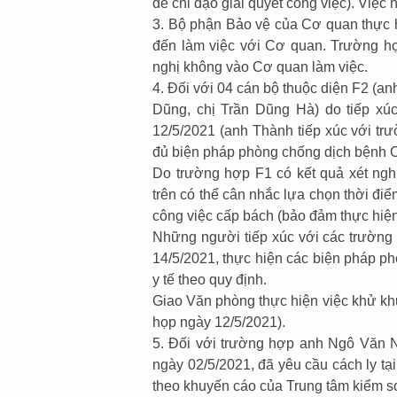
để chỉ đạo giải quyết công việc). Việc
3. Bộ phận Bảo vệ của Cơ quan thực h
đến làm việc với Cơ quan. Trường hợ
nghị không vào Cơ quan làm việc.
4. Đối với 04 cán bộ thuộc diện F2 (
Dũng, chị Trần Dũng Hà) do tiếp xú
12/5/2021 (anh Thành tiếp xúc với tr
đủ biện pháp phòng chống dịch bệnh C
Do trường hợp F1 có kết quả xét ngh
trên có thể cân nhắc lựa chọn thời đ
công việc cấp bách (bảo đảm thực hiệ
Những người tiếp xúc với các trường 
14/5/2021, thực hiện các biện pháp 
y tế theo quy định.
Giao Văn phòng thực hiện việc khử kh
họp ngày 12/5/2021).
5. Đối với trường hợp anh Ngô Văn 
ngày 02/5/2021, đã yêu cầu cách ly tạ
theo khuyến cáo của Trung tâm kiểm s