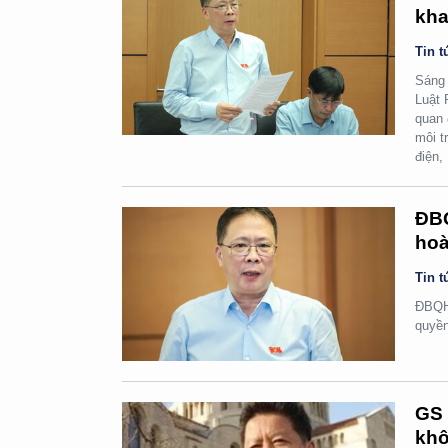
kha
Tin t
Sáng 
Luật 
quan 
môi t
điện,
ĐBQ
hoà
Tin t
ĐBQH 
quyền
GS 
khô