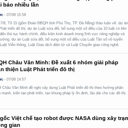
i báo nhiều lần
ức
-
07/08 15:58
7/8, Tổ 15 (gồm Đoàn ĐBQH tỉnh Phú Thọ, TP. Đà Nẵng) thảo luận về: dự á
Phát triển đô thị; dự án Luật sửa đổi, bổ sung một số điều của 10 luật có liên
đến thủ tục hành chính, điều kiện kinh doanh trong lĩnh vực nông nghiệp và
rường; dự án Luật sửa đổi, bổ sung một số điều của Luật Tần số vô tuyến
 Luật Viễn thông, Luật Giao dịch điện tử và Luật Chuyển giao công nghệ.
H Châu Văn Minh: Đề xuất 6 nhóm giải pháp
n thiện Luật Phát triển đô thị
ức
-
07/08 14:57
Châu Văn Minh đề nghị xây dựng Luật Phát triển đô thị theo hướng phân
 mạnh, kiến tạo phát triển, tạo khung pháp lý ổn định, lâu dài cho các đô thị.
gốc Việt chế tạo robot được NASA dùng xây trạ
ng gian