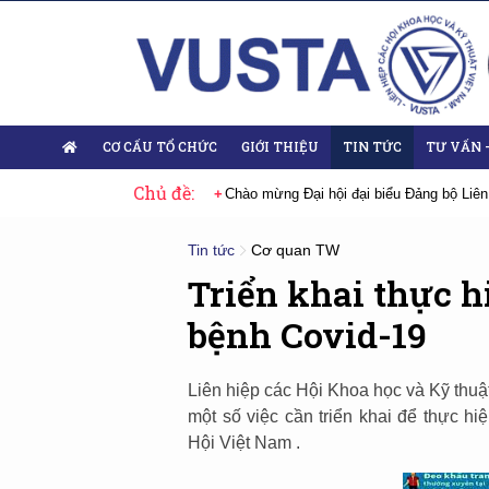
CƠ CẤU TỔ CHỨC
GIỚI THIỆU
TIN TỨC
TƯ VẤN 
Chủ đề:
 Đại hội lần thứ XIV của Đảng
Chào mừng Đại hội đại biểu Đảng bộ Liên
Tin tức
Cơ quan TW
Triển khai thực 
bệnh Covid-19
Liên hiệp các Hội Khoa học và Kỹ thu
một số việc cần triển khai để thực h
Hội Việt Nam .