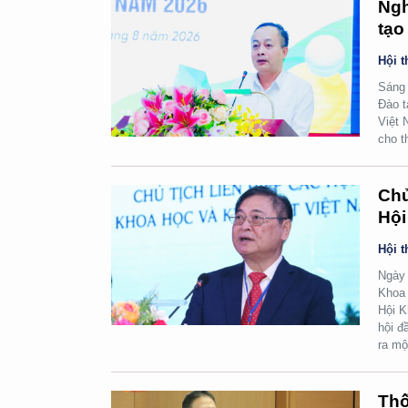
Ngh
tạo
Hội t
Sáng 
Đào t
Việt 
cho t
Chủ
Hội
Hội t
Ngày 
Khoa 
Hội K
hội đ
ra mộ
Thố