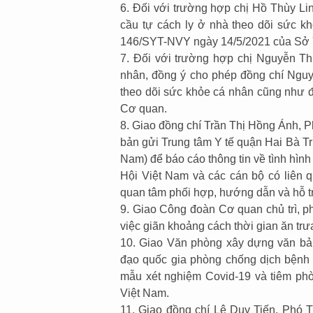
6. Đối với trường hợp chị Hồ Thùy Li
cầu tự cách ly ở nhà theo dõi sức k
146/SYT-NVY ngày 14/5/2021 của Sở Y
7. Đối với trường hợp chị Nguyễn Th
nhân, đồng ý cho phép đồng chí Nguy
theo dõi sức khỏe cá nhân cũng như đ
Cơ quan.
8. Giao đồng chí Trần Thị Hồng Ánh, 
bản gửi Trung tâm Y tế quận Hai Bà Tr
Nam) để báo cáo thông tin về tình hì
Hội Việt Nam và các cán bộ có liên 
quan tâm phối hợp, hướng dẫn và hỗ trợ
9. Giao Công đoàn Cơ quan chủ trì, p
việc giãn khoảng cách thời gian ăn trư
10. Giao Văn phòng xây dựng văn bản
đạo quốc gia phòng chống dịch bệnh 
mẫu xét nghiệm Covid-19 và tiêm ph
Việt Nam.
11. Giao đồng chí Lê Duy Tiến, Phó