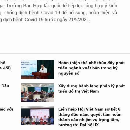
, Trưởng Ban Hợp tác quốc tế tiếp tục tổng hợp ý kiến
g, chống dịch bệnh Covid-19 để bổ sung, hoàn thiện và
g dịch bệnh Covid-19 trước ngày 21/5/2021.
Phổ
Hoàn thiện thể chế thúc đẩy phát
a đổi)
triển ngành xuất bản trong kỷ
nguyên số
t Dầu
Xây dựng hành lang pháp lý phát
triển đô thị Việt Nam
iệc với
Liên hiệp Hội Việt Nam sơ kết 6
tháng đầu năm, quyết tâm hoàn
thành các nhiệm vụ trọng tâm,
hướng tới Đại hội IX