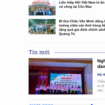
Liên hiệp Hội Việt Nam tri â
có công tại Côn Đảo
Bí thư Châu Văn Minh dâng
tưởng niệm các Anh hùng liệ
tặng quà gia đình chính sách
Quảng Trị
Tin mới
Ngh
dàn
Hội t
Chiều
ra Lễ
niên,