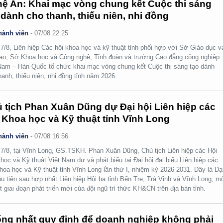
ệ An: Khai mạc vòng chung kết Cuộc thi sáng
 dành cho thanh, thiếu niên, nhi đồng
hành viên
-
07/08 22:25
7/8, Liên hiệp Các hội khoa học và kỹ thuật tỉnh phối hợp với Sở Giáo dục v
ạo, Sở Khoa học và Công nghệ, Tỉnh đoàn và trường Cao đẳng công nghiệp
Nam – Hàn Quốc tổ chức khai mạc vòng chung kết Cuộc thi sáng tạo dành
hanh, thiếu niên, nhi đồng tỉnh năm 2026.
 tịch Phan Xuân Dũng dự Đại hội Liên hiệp các
 Khoa học và Kỹ thuật tỉnh Vĩnh Long
hành viên
-
07/08 16:56
7/8, tại Vĩnh Long, GS.TSKH. Phan Xuân Dũng, Chủ tịch Liên hiệp các Hội
học và Kỹ thuật Việt Nam dự và phát biểu tại Đại hội đại biểu Liên hiệp các
hoa học và Kỹ thuật tỉnh Vĩnh Long lần thứ I, nhiệm kỳ 2026-2031. Đây là Đạ
ầu tiên sau hợp nhất Liên hiệp Hội ba tỉnh Bến Tre, Trà Vinh và Vĩnh Long, m
t giai đoạn phát triển mới của đội ngũ trí thức KH&CN trên địa bàn tỉnh.
ng nhất quy định để doanh nghiệp không phải