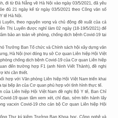
nh, đi từ Đà Nẵng về Hà Nội vào ngày 03/5/2021, đã yêu
hỏe đủ 21 ngày kể từ ngày 03/5/2021 theo Công văn số
 tế Hà Nội.
ị Luyến, theo nguyện vọng và chủ động đề xuất của cá
ễn Thị Luyến được nghỉ làm 02 ngày (18-19/5/2021) để
ảm bảo an toàn về phòng, chống dịch bệnh Covid-19 tại
Phó Trưởng Ban Tổ chức và Chính sách hội xây dựng văn
ưng, Hà Nội (nơi đóng trụ sở Cơ quan Liên hiệp Hội Việt
nh phòng chống dịch bệnh Covid-19 của Cơ quan Liên hiệp
quan đến trường hợp F1 (anh Ninh Viết Thành), đề nghị
 khi cần thiết.
hối hợp với Văn phòng Liên hiệp Hội Việt Nam triển khai
a tại bếp ăn của Cơ quan phù hợp với tình hình thực tế.
 của Liên hiệp Hội Việt Nam đề nghị Bộ Y tế, Ban Chỉ
Covid-19 quan tâm xem xét, chỉ đạo, sớm tiến hành lấy
òng vacxin Covid-19 cho cán bộ Cơ quan Liên hiệp Hội
 Tổng Thư ký kiêm Trưởng Ban Khoa học, Công nghệ và