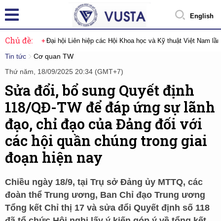
English
Chủ đề:
Đại hội Liên hiệp các Hội Khoa học và Kỹ thuật Việt Nam lầ
Tin tức
Cơ quan TW
Thứ năm, 18/09/2025 20:34 (GMT+7)
Sửa đổi, bổ sung Quyết định
118/QĐ-TW để đáp ứng sự lãnh
đạo, chỉ đạo của Đảng đối với
các hội quần chúng trong giai
đoạn hiện nay
Chiều ngày 18/9, tại Trụ sở Đảng ủy MTTQ, các
đoàn thể Trung ương, Ban Chỉ đạo Trung ương
Tổng kết Chỉ thị 17 và sửa đổi Quyết định số 118
đã tổ chức Hội nghị lấy ý kiến góp ý về tổng kết