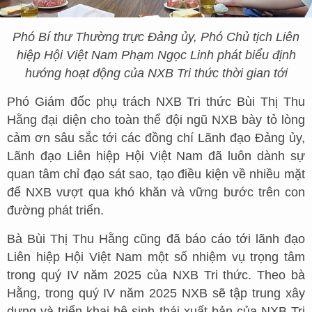
Phó Bí thư Thường trực Đảng ủy, Phó Chủ tịch Liên
hiệp Hội Việt Nam Phạm Ngọc Linh phát biểu định
hướng hoạt động của NXB Tri thức thời gian tới
Phó Giám đốc phụ trách NXB Tri thức Bùi Thị Thu
Hằng đại diện cho toàn thể đội ngũ NXB bày tỏ lòng
cảm ơn sâu sắc tới các đồng chí Lãnh đạo Đảng ủy,
Lãnh đạo Liên hiệp Hội Việt Nam đã luôn dành sự
quan tâm chỉ đạo sát sao, tạo điều kiện về nhiều mặt
để NXB vượt qua khó khăn và vững bước trên con
đường phát triển.
Bà Bùi Thị Thu Hằng cũng đã báo cáo tới lãnh đạo
Liên hiệp Hội Việt Nam một số nhiệm vụ trọng tâm
trong quý IV năm 2025 của NXB Tri thức. Theo bà
Hằng, trong quý IV năm 2025 NXB sẽ tập trung xây
dựng và triển khai hệ sinh thái xuất bản của NXB Tri