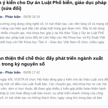
 ý kiến cho Dự án Luật Phổ biến, giáo dục pháp
t (sửa đổi)
n - Phản biện
-
06/08 18:14
cường ứng dụng công nghệ số, trí tuệ nhân tạo, các nền tảng số và mạng x
ể nâng cao hiệu quả tiếp cận pháp luật trong giai đoạn mới. Đây là nội dung
nhiều chuyên gia, nhà khoa học góp ý tại hội thảo “Góp ý Dự án Luật Phổ
giáo dục pháp luật (sửa đổi) do Liên hiệp các Hội Khoa học và Kỹ thuật Việt
hối hợp với Hội Khoa học Tâm lí - Giáo dục Việt Nam tổ chức chiều ngày
n thiện thể chế thúc đẩy phát triển ngành xuất
 trong kỷ nguyên số
n - Phản biện
-
06/08 17:42
ngày 6/8, VUSTA tổ chức Hội thảo đóng góp ý kiến cho dự thảo Luật sửa đổi
ng một số điều của Luật Xuất bản. Các chuyên gia, nhà khoa học từ các hội
 viên, đơn vị trực thuộc đã tham góp nhiều ý kiến góp phần hoàn thiện hành
pháp lý cho hoạt động xuất bản trước sự phát triển nhanh chóng của công
số, trí tuệ nhân tạo và những thách thức ngày càng lớn trong bảo vệ bản
.