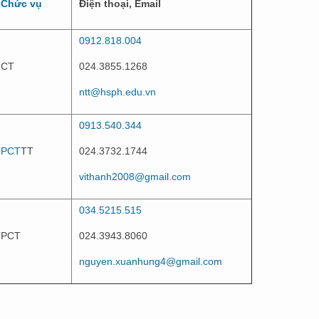
Chức vụ
Điện thoại, Email
0912.818.004
CT
024.3855.1268
ntt@hsph.edu.vn
0913.540.344
PCT
TT
024.3732.1744
vithanh2008@gmail.com
034.5215.515
PCT
024.3943.8060
nguyen.xuanhung4@gmail.com