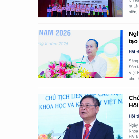
Chiều
ra Lễ
niên,
Ngh
tạo
Hội t
Sáng 
Đào t
Việt 
cho t
Chủ
Hội
Hội t
Ngày 
Khoa 
Hội K