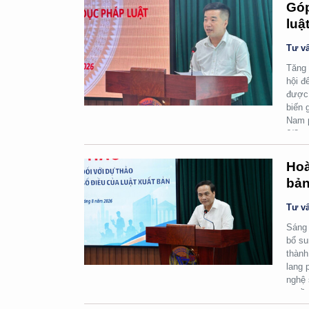
Góp
luậ
Tư vấ
Tăng 
hội đ
được 
biến 
Nam p
6/8.
Hoà
bản
Tư vấ
Sáng 
bổ su
thành
lang 
nghệ 
quyền