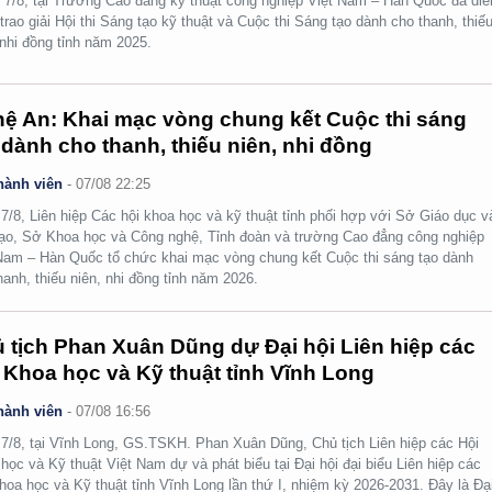
 7/8, tại Trường Cao đẳng kỹ thuật công nghiệp Việt Nam – Hàn Quốc đã diễ
 trao giải Hội thi Sáng tạo kỹ thuật và Cuộc thi Sáng tạo dành cho thanh, thiế
 nhi đồng tỉnh năm 2025.
ệ An: Khai mạc vòng chung kết Cuộc thi sáng
 dành cho thanh, thiếu niên, nhi đồng
hành viên
-
07/08 22:25
7/8, Liên hiệp Các hội khoa học và kỹ thuật tỉnh phối hợp với Sở Giáo dục v
ạo, Sở Khoa học và Công nghệ, Tỉnh đoàn và trường Cao đẳng công nghiệp
Nam – Hàn Quốc tổ chức khai mạc vòng chung kết Cuộc thi sáng tạo dành
hanh, thiếu niên, nhi đồng tỉnh năm 2026.
 tịch Phan Xuân Dũng dự Đại hội Liên hiệp các
 Khoa học và Kỹ thuật tỉnh Vĩnh Long
hành viên
-
07/08 16:56
7/8, tại Vĩnh Long, GS.TSKH. Phan Xuân Dũng, Chủ tịch Liên hiệp các Hội
học và Kỹ thuật Việt Nam dự và phát biểu tại Đại hội đại biểu Liên hiệp các
hoa học và Kỹ thuật tỉnh Vĩnh Long lần thứ I, nhiệm kỳ 2026-2031. Đây là Đạ