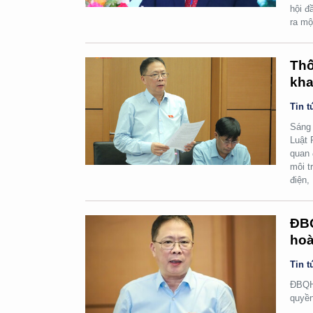
hội đ
ra mộ
Thố
kha
Tin t
Sáng 
Luật 
quan 
môi t
điện,
ĐBQ
hoà
Tin t
ĐBQH 
quyền