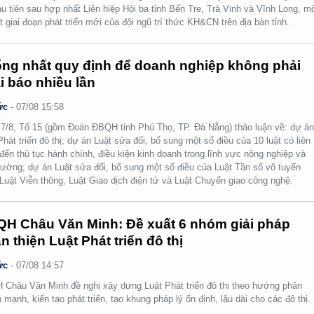
ầu tiên sau hợp nhất Liên hiệp Hội ba tỉnh Bến Tre, Trà Vinh và Vĩnh Long, m
t giai đoạn phát triển mới của đội ngũ trí thức KH&CN trên địa bàn tỉnh.
ng nhất quy định để doanh nghiệp không phải
i báo nhiều lần
ức
-
07/08 15:58
7/8, Tổ 15 (gồm Đoàn ĐBQH tỉnh Phú Thọ, TP. Đà Nẵng) thảo luận về: dự á
Phát triển đô thị; dự án Luật sửa đổi, bổ sung một số điều của 10 luật có liên
đến thủ tục hành chính, điều kiện kinh doanh trong lĩnh vực nông nghiệp và
rường; dự án Luật sửa đổi, bổ sung một số điều của Luật Tần số vô tuyến
 Luật Viễn thông, Luật Giao dịch điện tử và Luật Chuyển giao công nghệ.
H Châu Văn Minh: Đề xuất 6 nhóm giải pháp
n thiện Luật Phát triển đô thị
ức
-
07/08 14:57
Châu Văn Minh đề nghị xây dựng Luật Phát triển đô thị theo hướng phân
 mạnh, kiến tạo phát triển, tạo khung pháp lý ổn định, lâu dài cho các đô thị.