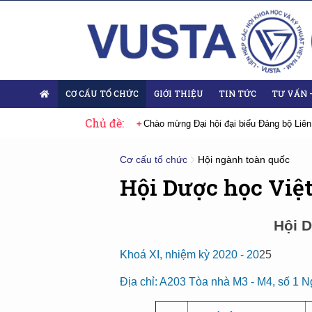
CƠ CẤU TỔ CHỨC
GIỚI THIỆU
TIN TỨC
TƯ VẤN 
Chủ đề:
 Đại hội lần thứ XIV của Đảng
Chào mừng Đại hội đại biểu Đảng bộ Liên
Cơ cấu tổ chức
Hội ngành toàn quốc
Hội Dược học Việ
Hội 
Khoá XI, nhiệm kỳ 2020 - 20
25
Địa chỉ: A203 Tòa nhà M3 - M4, số 1 