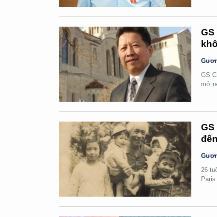
GS 
khô
Gươn
GS Ch
mở ra
GS 
đến
Gươn
26 tu
Paris