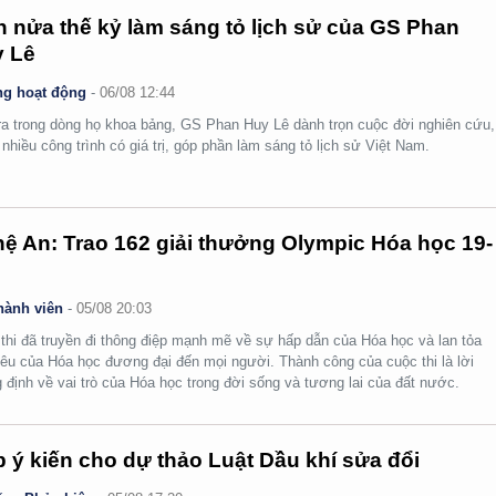
 nửa thế kỷ làm sáng tỏ lịch sử của GS Phan
 Lê
g hoạt động
-
06/08 12:44
ra trong dòng họ khoa bảng, GS Phan Huy Lê dành trọn cuộc đời nghiên cứu,
i nhiều công trình có giá trị, góp phần làm sáng tỏ lịch sử Việt Nam.
ệ An: Trao 162 giải thưởng Olympic Hóa học 19-
hành viên
-
05/08 20:03
thi đã truyền đi thông điệp mạnh mẽ về sự hấp dẫn của Hóa học và lan tỏa
yêu của Hóa học đương đại đến mọi người. Thành công của cuộc thi là lời
 định về vai trò của Hóa học trong đời sống và tương lai của đất nước.
 ý kiến cho dự thảo Luật Dầu khí sửa đổi