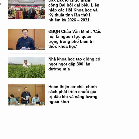
Đắk Lắk tổ chức thành
ở
công Đại hội đại biểu Liên
hiệp các Hội Khoa học và
Kỹ thuật tỉnh lần thứ I,
nhiệm kỳ 2026 – 2031
ĐBQH Châu Văn Minh: 'Các
hội là nguồn lực quan
trọng trong phổ biến tri
thức khoa học'
n
Nhà khoa học tạo giống cỏ
ngọt ngọt gấp 300 lần
đường mía
Hoàn thiện cơ chế, chính
sách phát triển chuỗi giá
trị dầu khí và năng lượng
ngoài khơi