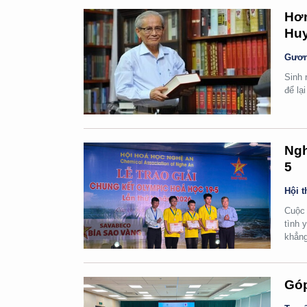
Hơn
Huy
Gươn
Sinh 
để lạ
Ngh
5
Hội t
Cuộc 
tình 
khẳng
Góp