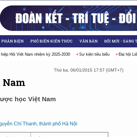
- PHẢN BIỆN
PHỔ BIẾN KIẾN THỨC
VĂN BẢN
ĐỔI MỚI - SÁNG 
 hiệp Hội Việt Nam nhiệm kỳ 2025-2030
Sự kiện tiêu biểu
Đại hội L
Thứ ba, 06/01/2015 17:57 (GMT+7)
t Nam
Dược học Việt Nam
Nguyễn Chí Thanh, thành phố Hà Nội