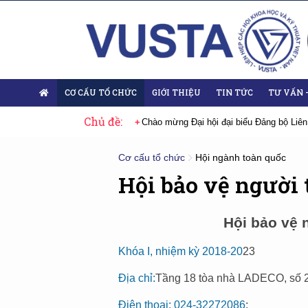
CƠ CẤU TỔ CHỨC
GIỚI THIỆU
TIN TỨC
TƯ VẤN 
Chủ đề:
 Đại hội lần thứ XIV của Đảng
Chào mừng Đại hội đại biểu Đảng bộ Liên
Cơ cấu tổ chức
Hội ngành toàn quốc
Hội bảo vệ người
Hội bảo vệ 
Khóa I, nhiệm kỳ 2018-20
23
Địa chỉ:
Tầng 18 tòa nhà LADECO, số 2
Điện thoại: 024-32272086
;