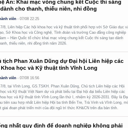
ệ An: Khai mạc vòng chung kết Cuộc thi sáng
 dành cho thanh, thiếu niên, nhi đồng
hành viên
-
07/08 22:25
7/8, Liên hiệp Các hội khoa học và kỹ thuật tỉnh phối hợp với Sở Giáo dục v
ạo, Sở Khoa học và Công nghệ, Tỉnh đoàn và trường Cao đẳng công nghiệp
Nam – Hàn Quốc tổ chức khai mạc vòng chung kết Cuộc thi sáng tạo dành
hanh, thiếu niên, nhi đồng tỉnh năm 2026.
 tịch Phan Xuân Dũng dự Đại hội Liên hiệp các
 Khoa học và Kỹ thuật tỉnh Vĩnh Long
hành viên
-
07/08 16:56
7/8, tại Vĩnh Long, GS.TSKH. Phan Xuân Dũng, Chủ tịch Liên hiệp các Hội
học và Kỹ thuật Việt Nam dự và phát biểu tại Đại hội đại biểu Liên hiệp các
hoa học và Kỹ thuật tỉnh Vĩnh Long lần thứ I, nhiệm kỳ 2026-2031. Đây là Đạ
ầu tiên sau hợp nhất Liên hiệp Hội ba tỉnh Bến Tre, Trà Vinh và Vĩnh Long, m
t giai đoạn phát triển mới của đội ngũ trí thức KH&CN trên địa bàn tỉnh.
ng nhất quy định để doanh nghiệp không phải