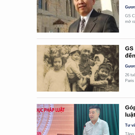
Gươn
GS Ch
mở ra
GS 
đến
Gươn
26 tu
Paris
Góp
luậ
Tư vấ
Tăng 