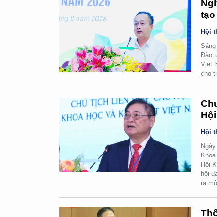
Ngh
tạo
Hội t
Sáng 
Đào t
Việt 
cho t
Chủ
Hội
Hội t
Ngày 
Khoa 
Hội K
hội đ
ra mộ
Thố