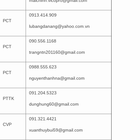
maichinh.vicopro@gmail.com
0913.414.909
PCT
lubangdanang@yahoo.com.vn
090.556.1168
PCT
trangntn201160@gmail.com
0988.555.623
PCT
nguyenthanhna@gmail.com
091.204.5323
PTTK
dunghung60@gmail.com
091.321.4421
CVP
xuanthuybui59@gmail.com