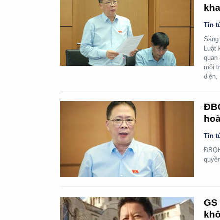
kha
Tin t
Sáng 
Luật 
quan 
môi t
điện,
ĐBQ
hoà
Tin t
ĐBQH 
quyền
GS 
khô