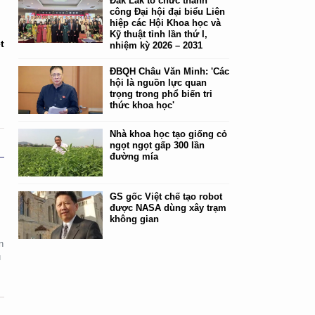
Đắk Lắk tổ chức thành
công Đại hội đại biểu Liên
hiệp các Hội Khoa học và
Kỹ thuật tỉnh lần thứ I,
t
nhiệm kỳ 2026 – 2031
ĐBQH Châu Văn Minh: 'Các
hội là nguồn lực quan
trọng trong phổ biến tri
thức khoa học'
Nhà khoa học tạo giống cỏ
ngọt ngọt gấp 300 lần
đường mía
GS gốc Việt chế tạo robot
được NASA dùng xây trạm
không gian
n
u