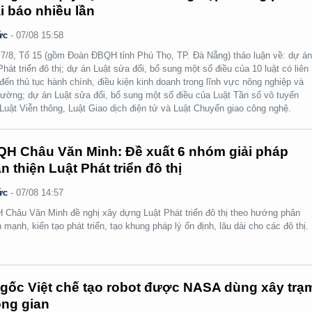
i báo nhiều lần
ức
-
07/08 15:58
7/8, Tổ 15 (gồm Đoàn ĐBQH tỉnh Phú Thọ, TP. Đà Nẵng) thảo luận về: dự á
Phát triển đô thị; dự án Luật sửa đổi, bổ sung một số điều của 10 luật có liên
đến thủ tục hành chính, điều kiện kinh doanh trong lĩnh vực nông nghiệp và
rường; dự án Luật sửa đổi, bổ sung một số điều của Luật Tần số vô tuyến
 Luật Viễn thông, Luật Giao dịch điện tử và Luật Chuyển giao công nghệ.
H Châu Văn Minh: Đề xuất 6 nhóm giải pháp
n thiện Luật Phát triển đô thị
ức
-
07/08 14:57
Châu Văn Minh đề nghị xây dựng Luật Phát triển đô thị theo hướng phân
 mạnh, kiến tạo phát triển, tạo khung pháp lý ổn định, lâu dài cho các đô thị.
gốc Việt chế tạo robot được NASA dùng xây trạ
ng gian