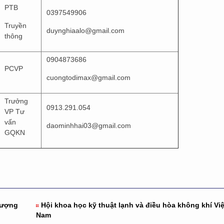
PTB
0397549906
Truyền
duynghiaalo@gmail.com
thông
0904873686
PCVP
cuongtodimax@gmail.com
Trưởng
0913.291.054
VP Tư
vấn
daominhhai03@gmail.com
GQKN
 lượng
Hội khoa học kỹ thuật lạnh và điều hòa không khí Việ
Nam