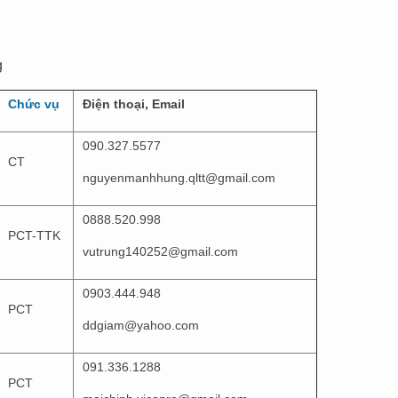
g
Chức vụ
Điện thoại
, Email
090.327.5577
CT
nguyenmanhhung.qltt@gmail.com
0888.520.998
PCT-TTK
vutrung140252@gmail.com
0903.444.948
PCT
ddgiam@yahoo.com
091.336.1288
PCT