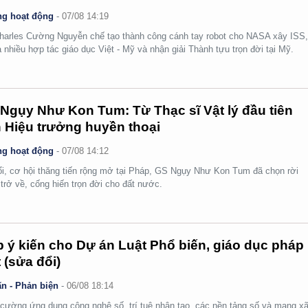
g hoạt động
-
07/08 14:19
arles Cường Nguyễn chế tạo thành công cánh tay robot cho NASA xây ISS
 nhiều hợp tác giáo dục Việt - Mỹ và nhận giải Thành tựu trọn đời tại Mỹ.
Ngụy Như Kon Tum: Từ Thạc sĩ Vật lý đầu tiên
 Hiệu trưởng huyền thoại
g hoạt động
-
07/08 14:12
ổi, cơ hội thăng tiến rộng mở tại Pháp, GS Ngụy Như Kon Tum đã chọn rời
 trở về, cống hiến trọn đời cho đất nước.
 ý kiến cho Dự án Luật Phổ biến, giáo dục pháp
t (sửa đổi)
n - Phản biện
-
06/08 18:14
cường ứng dụng công nghệ số, trí tuệ nhân tạo, các nền tảng số và mạng x