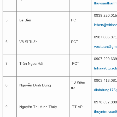
thuysanthan
0939.220.015
5
Lê Bền
PCT
leben@tritin
0987.006.871
6
Võ Sĩ Tuấn
PCT
vosituan@gma
0907.299.639
7
Trần Ngọc Hải
PCT
tnhai@ctu.ed
0903.413.081
TB Kiểm
8
Nguyễn Đình Dũng
tra
dinhdung175
0978.697.888
9
Nguyễn Thị Minh Thúy
TT VP
thuyntm.vsa