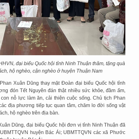
HVN, đại biểu Quốc hội tỉnh Ninh Thuận thăm, tặng quà
 sách, hộ nghèo, cận nghèo ở huyện Thuận Nam
Phan Xuân Dũng thay mặt Đoàn đại biểu Quốc hội tỉnh
ơng đón Tết Nguyên đán thật nhiều sức khỏe, đầm ấm,
con nỗ lực làm ăn, cải thiện cuộc sống. Chủ tịch Phan
c địa phương tiếp tục quan tâm, chăm lo đời sống vật
sách, hộ nghèo trên địa bàn.
uân Dũng, đại biểu Quốc hội đơn vị tỉnh Ninh Thuận đã
 cho UBMTTQVN huyện Bác Ái; UBMTTQVN các xã Phước