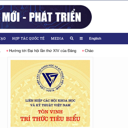
TẠO
HỢP TÁC QUỐC TẾ
MEDIA
English
ướng tới Đại hội lần thứ XIV của Đảng
Chào mừng Đại hội đại biểu Đảng