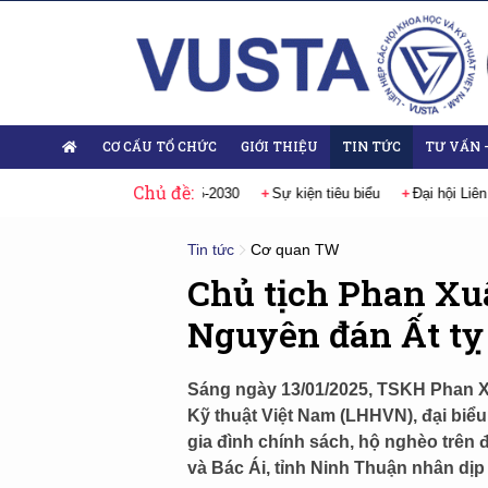
CƠ CẤU TỔ CHỨC
GIỚI THIỆU
TIN TỨC
TƯ VẤN 
Chủ đề:
i Việt Nam nhiệm kỳ 2025-2030
Sự kiện tiêu biểu
Đại hội Liên hiệp 
Tin tức
Cơ quan TW
Chủ tịch Phan Xu
Nguyên đán Ất tỵ
Sáng ngày 13/01/2025, TSKH Phan X
Kỹ thuật Việt Nam (LHHVN), đại biểu
gia đình chính sách, hộ nghèo trên
và Bác Ái, tỉnh Ninh Thuận nhân dịp