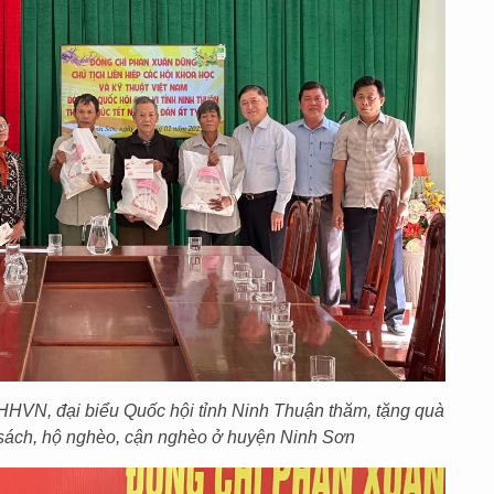
HVN, đại biểu Quốc hội tỉnh Ninh Thuận thăm, tặng quà
h sách, hộ nghèo, cận nghèo ở huyện Ninh Sơn