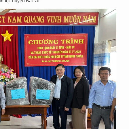
huộc huyện Bác Ái.