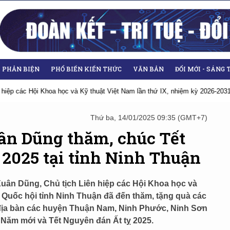
- PHẢN BIỆN
PHỔ BIẾN KIẾN THỨC
VĂN BẢN
ĐỔI MỚI - SÁNG 
các Hội Khoa học và Kỹ thuật Việt Nam lần thứ IX, nhiệm kỳ 2026-2031
H
Thứ ba, 14/01/2025 09:35 (GMT+7)
ân Dũng thăm, chúc Tết
 2025 tại tỉnh Ninh Thuận
uân Dũng, Chủ tịch Liên hiệp các Hội Khoa học và
 Quốc hội tỉnh Ninh Thuận đã đến thăm, tặng quà các
 địa bàn các huyện Thuận Nam, Ninh Phước, Ninh Sơn
 Năm mới và Tết Nguyên đán Ất tỵ 2025.