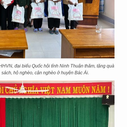
HVN, đại biểu Quốc hội tỉnh Ninh Thuận thăm, tặng quà
h sách, hộ nghèo, cận nghèo ở huyện Bác Ái.