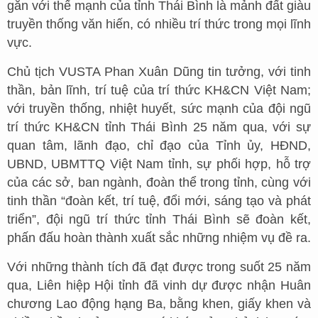
gắn với thế mạnh của tỉnh Thái Bình là mảnh đất giàu
truyền thống văn hiến, có nhiều trí thức trong mọi lĩnh
vực.
Chủ tịch VUSTA Phan Xuân Dũng tin tưởng, với tinh
thần, bản lĩnh, trí tuệ của trí thức KH&CN Việt Nam;
với truyền thống, nhiệt huyết, sức mạnh của đội ngũ
trí thức KH&CN tỉnh Thái Bình 25 năm qua, với sự
quan tâm, lãnh đạo, chỉ đạo của Tỉnh ủy, HĐND,
UBND, UBMTTQ Việt Nam tỉnh, sự phối hợp, hỗ trợ
của các sở, ban ngành, đoàn thể trong tỉnh, cùng với
tinh thần “đoàn kết, trí tuệ, đổi mới, sáng tạo và phát
triển”, đội ngũ trí thức tỉnh Thái Bình sẽ đoàn kết,
phấn đấu hoàn thành xuất sắc những nhiệm vụ đề ra.
Với những thành tích đã đạt được trong suốt 25 năm
qua, Liên hiệp Hội tỉnh đã vinh dự được nhận Huân
chương Lao động hạng Ba, bằng khen, giấy khen và