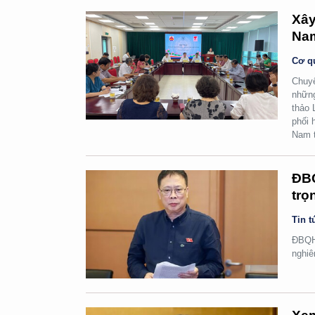
Xây
Na
Cơ q
Chuyể
những
thảo 
phối 
Nam t
ĐBQ
trọ
Tin t
ĐBQH 
nghiê