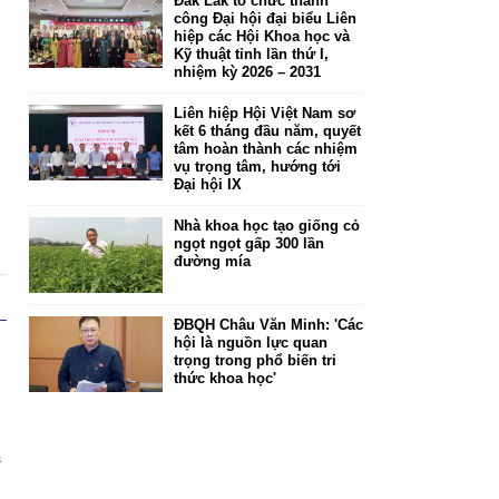
Đắk Lắk tổ chức thành
o
công Đại hội đại biểu Liên
hiệp các Hội Khoa học và
Kỹ thuật tỉnh lần thứ I,
nhiệm kỳ 2026 – 2031
Liên hiệp Hội Việt Nam sơ
kết 6 tháng đầu năm, quyết
tâm hoàn thành các nhiệm
vụ trọng tâm, hướng tới
Đại hội IX
Nhà khoa học tạo giống cỏ
ngọt ngọt gấp 300 lần
đường mía
ĐBQH Châu Văn Minh: 'Các
hội là nguồn lực quan
trọng trong phổ biến tri
thức khoa học'
ã