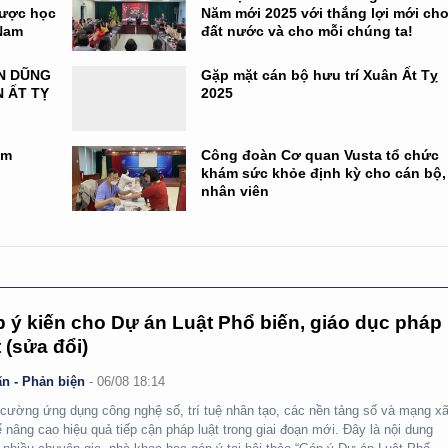
Dược học
Năm mới 2025 với thắng lợi mới ch
 Nam
đất nước và cho mỗi chúng ta!
N DŨNG
Gặp mặt cán bộ hưu trí Xuân Ất Tỵ
 ẤT TỴ
2025
am
Công đoàn Cơ quan Vusta tổ chức
khám sức khỏe định kỳ cho cán bộ,
nhân viên
 ý kiến cho Dự án Luật Phổ biến, giáo dục pháp
t (sửa đổi)
n - Phản biện
-
06/08 18:14
cường ứng dụng công nghệ số, trí tuệ nhân tạo, các nền tảng số và mạng x
ể nâng cao hiệu quả tiếp cận pháp luật trong giai đoạn mới. Đây là nội dung