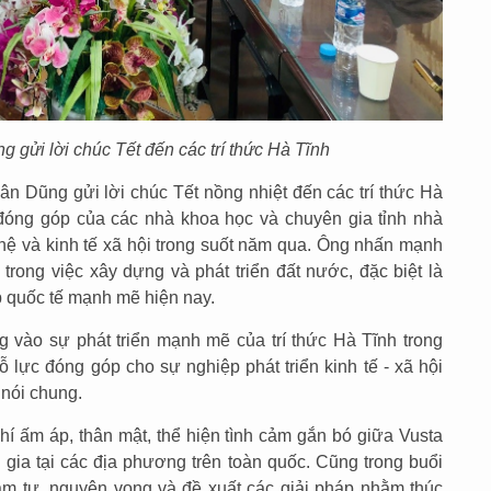
 gửi lời chúc Tết đến các trí thức Hà Tĩnh
ân Dũng gửi lời chúc Tết nồng nhiệt đến các trí thức Hà
đóng góp của các nhà khoa học và chuyên gia tỉnh nhà
ghệ và kinh tế xã hội trong suốt năm qua. Ông nhấn mạnh
c trong việc xây dựng và phát triển đất nước, đặc biệt là
p quốc tế mạnh mẽ hiện nay.
g vào sự phát triển mạnh mẽ của trí thức Hà Tĩnh trong
 lực đóng góp cho sự nghiệp phát triển kinh tế - xã hội
 nói chung.
hí ấm áp, thân mật, thể hiện tình cảm gắn bó giữa Vusta
n gia tại các địa phương trên toàn quốc. Cũng trong buổi
tâm tư, nguyện vọng và đề xuất các giải pháp nhằm thúc