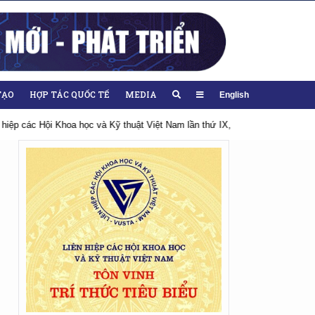
TẠO
HỢP TÁC QUỐC TẾ
MEDIA
English
026-2031
Hướng tới Đại hội lần thứ XIV của Đảng
Chào mừng Đại hội