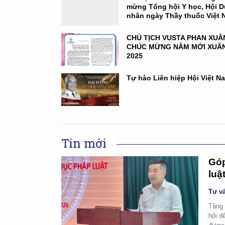
mừng Tổng hội Y học, Hội 
nhân ngày Thầy thuốc Việt
CHỦ TỊCH VUSTA PHAN XUÂ
CHÚC MỪNG NĂM MỚI XUÂN
2025
Tự hào Liên hiệp Hội Việt N
Tin mới
Góp
luậ
Tư vấ
Tăng 
hội đ