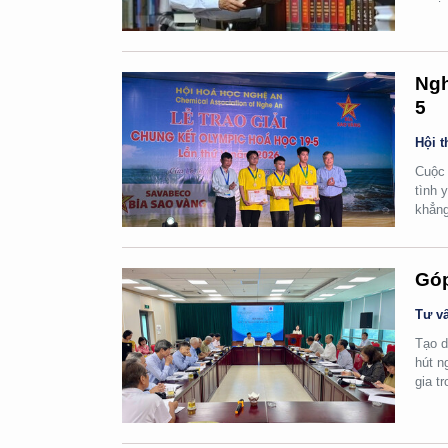
Ngh
5
Hội t
Cuộc 
tình 
khẳng
Góp
Tư vấ
Tạo d
hút n
gia t