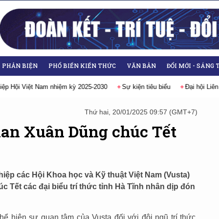
- PHẢN BIỆN
PHỔ BIẾN KIẾN THỨC
VĂN BẢN
ĐỔI MỚI - SÁNG 
hội Liên hiệp các Hội Khoa học và Kỹ thuật Việt Nam lần thứ IX, nhiệm kỳ 2
Thứ hai, 20/01/2025 09:57 (GMT+7)
han Xuân Dũng chúc Tết
 hiệp các Hội Khoa học và Kỹ thuật Việt Nam (Vusta)
Tết các đại biểu trí thức tỉnh Hà Tĩnh nhân dịp đón
ể hiện sự quan tâm của Vusta đối với đội ngũ trí thức,