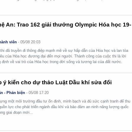
ệ An: Trao 162 giải thưởng Olympic Hóa học 19-
hành viên
-
05/08 20:03
thi đã truyền đi thông điệp mạnh mẽ về sự hấp dẫn của Hóa học và lan tỏa
yêu của Hóa học đương đại đến mọi người. Thành công của cuộc thi là lời
 định về vai trò của Hóa học trong đời sống và tương lai của đất nước.
 ý kiến cho dự thảo Luật Dầu khí sửa đổi
n - Phản biện
-
05/08 17:20
ựng một môi trường đầu tư ổn định, minh bạch và đủ sức cạnh tranh để thu
guồn lực cho phát triển ngành dầu khí và bảo đảm an ninh năng lượng quốc
rong giai đoạn mới…