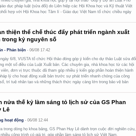
nhiều chuyên gia, nhà khoa học góp ý tại hội thảo “Góp ý Dự án Luật Phổ
giáo dục pháp luật (sửa đổi) do Liên hiệp các Hội Khoa học và Kỹ thuật Việt
hối hợp với Hội Khoa học Tâm lí - Giáo dục Việt Nam tổ chức chiều ngày
n thiện thể chế thúc đẩy phát triển ngành xuất
 trong kỷ nguyên số
n - Phản biện
-
06/08 17:42
ngày 6/8, VUSTA tổ chức Hội thảo đóng góp ý kiến cho dự thảo Luật sửa đổi
ng một số điều của Luật Xuất bản. Các chuyên gia, nhà khoa học từ các hội
 viên, đơn vị trực thuộc đã tham góp nhiều ý kiến góp phần hoàn thiện hành
pháp lý cho hoạt động xuất bản trước sự phát triển nhanh chóng của công
số, trí tuệ nhân tạo và những thách thức ngày càng lớn trong bảo vệ bản
.
 nửa thế kỷ làm sáng tỏ lịch sử của GS Phan
 Lê
g hoạt động
-
06/08 12:44
ra trong dòng họ khoa bảng, GS Phan Huy Lê dành trọn cuộc đời nghiên cứu,
i nhiều công trình có giá trị, góp phần làm sáng tỏ lịch sử Việt Nam.