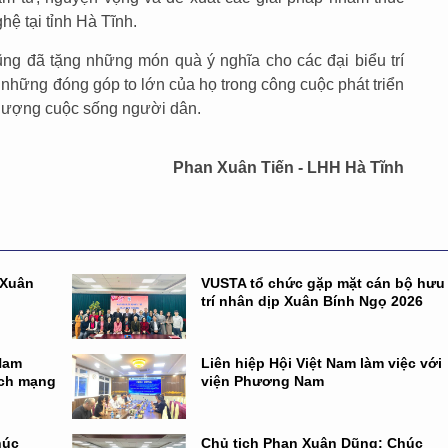
hệ tại tỉnh Hà Tĩnh.
ng đã tặng những món quà ý nghĩa cho các đại biểu trí
ới những đóng góp to lớn của họ trong công cuộc phát triển
 lượng cuộc sống người dân.
Phan Xuân Tiến - LHH Hà Tĩnh
 Xuân
VUSTA tổ chức gặp mặt cán bộ hưu
trí nhân dịp Xuân Bính Ngọ 2026
 Nam
Liên hiệp Hội Việt Nam làm việc với
ách mạng
viện Phương Nam
húc
Chủ tịch Phan Xuân Dũng: Chúc