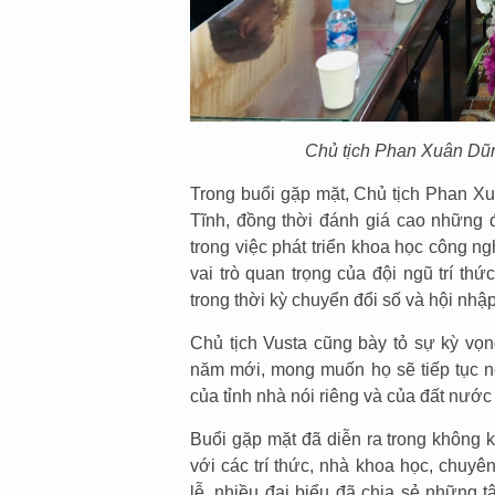
Chủ tịch Phan Xuân Dũng
Trong buổi gặp mặt, Chủ tịch Phan Xu
Tĩnh, đồng thời đánh giá cao những 
trong việc phát triển khoa học công n
vai trò quan trọng của đội ngũ trí thứ
trong thời kỳ chuyển đổi số và hội nhậ
Chủ tịch Vusta cũng bày tỏ sự kỳ vọn
năm mới, mong muốn họ sẽ tiếp tục nỗ
của tỉnh nhà nói riêng và của đất nước
Buổi gặp mặt đã diễn ra trong không k
với các trí thức, nhà khoa học, chuyê
lễ, nhiều đại biểu đã chia sẻ những 