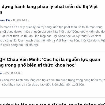
 dựng hành lang pháp lý phát triển đô thị Việt
m
uan TW
-
05/08 14:15
n mạnh từ tư duy quản lý đô thị sang kiến tạo phát triển đô thị là một trong
 nội dung được nhiều chuyên gia góp ý tại Hội thảo “Đóng góp ý kiến cho d
Luật Phát triển đô thị” do Liên hiệp các Hội Khoa học và Kỹ thuật Việt Nam
hợp cùng Hội Quy hoạch phát triển đô thị Việt Nam và Tổng Hội Xây dựng Việ
ổ chức sáng 5/8, tại Hà Nội.
H Châu Văn Minh: 'Các hội là nguồn lực quan
ng trong phổ biến tri thức khoa học'
ức
-
05/08 14:08
Châu Văn Minh cho rằng các hội có vai trò quan trọng trong công bố tri thức
n cứu khoa học và cần được tạo điều kiện phát triển xuất bản.