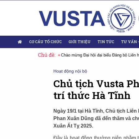
CƠ CẤU TỔ CHỨC
GIỚI THIỆU
TIN TỨC
TƯ VẤN 
Chủ đề:
ộ Liên hiệp Hội Việt Nam nhiệm kỳ 2025-2030
Sự kiện tiêu biểu
Đại 
Hoạt động nội bộ
Chủ tịch Vusta P
trí thức Hà Tĩnh
Ngày 19/1 tại Hà Tĩnh, Chủ tịch Liên
Phan Xuân Dũng đã đến thăm và chúc 
Xuân Ất Tỵ 2025.
Đây là hoạt động thường niên nhằm th