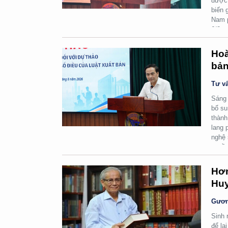
được 
biến 
Nam p
6/8.
Hoà
bản
Tư vấ
Sáng 
bổ su
thành
lang 
nghệ 
quyền
Hơn
Huy
Gươn
Sinh 
để lạ