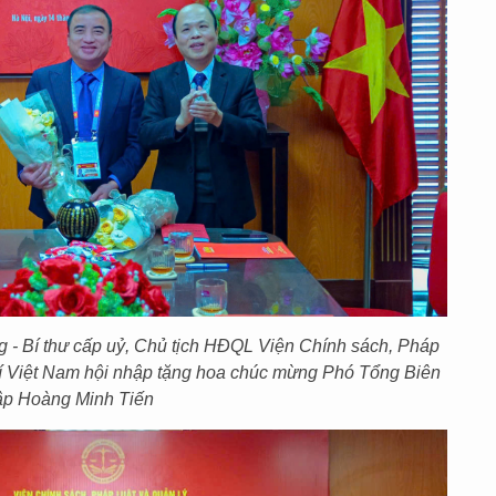
- Bí thư cấp uỷ, Chủ tịch HĐQL Viện Chính sách, Pháp
chí Việt Nam hội nhập tặng hoa chúc mừng Phó Tổng Biên
ập Hoàng Minh Tiến