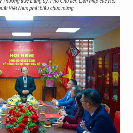
Thường trực Đảng uỷ, Phó Chủ tịch Liên hiệp các Hội
thuật Việt Nam phát biểu chúc mừng