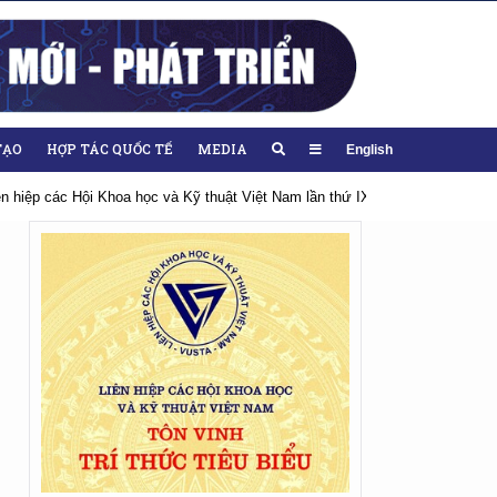
TẠO
HỢP TÁC QUỐC TẾ
MEDIA
English
26-2031
Hướng tới Đại hội lần thứ XIV của Đảng
Chào mừng Đại hội 