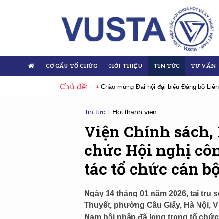
CƠ CẤU TỔ CHỨC
GIỚI THIỆU
TIN TỨC
TƯ VẤN 
Chủ đề:
 Liên hiệp Hội Việt Nam nhiệm kỳ 2025-2030
Sự kiện tiêu biểu
Đại 
Tin tức
Hội thành viên
Viện Chính sách, 
chức Hội nghị côn
tác tổ chức cán b
Ngày 14 tháng 01 năm 2026, tại trụ 
Thuyết, phường Cầu Giấy, Hà Nội, Vi
Nam hội nhập đã long trọng tổ chức