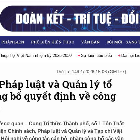
- PHẢN BIỆN
PHỔ BIẾN KIẾN THỨC
VĂN BẢN
ĐỔI MỚI - SÁNG 
hội Liên hiệp các Hội Khoa học và Kỹ thuật Việt Nam lần thứ IX, nhiệm kỳ 20
Thứ tư, 14/01/2026 15:06 (GMT+7)
Pháp luật và Quản lý tổ
g bố quyết định về công
ộ
sở cơ quan – Cung Trí thức Thành phố, số 1 Tôn Thất
ện Chính sách, Pháp luật và Quản lý và Tạp chí Việt
 Hội nghị về công tác cán bộ, nhằm công bố các văn