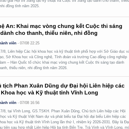
 trao giải Hội thi Sáng tạo kỹ thuật và Cuộc thi Sáng tạo dành cho thanh, thiế
 nhi đồng tỉnh năm 2025.
ệ An: Khai mạc vòng chung kết Cuộc thi sáng
 dành cho thanh, thiếu niên, nhi đồng
hành viên
-
07/08 22:25
7/8, Liên hiệp Các hội khoa học và kỹ thuật tỉnh phối hợp với Sở Giáo dục v
ạo, Sở Khoa học và Công nghệ, Tỉnh đoàn và trường Cao đẳng công nghiệp
Nam – Hàn Quốc tổ chức khai mạc vòng chung kết Cuộc thi sáng tạo dành
hanh, thiếu niên, nhi đồng tỉnh năm 2026.
 tịch Phan Xuân Dũng dự Đại hội Liên hiệp các
 Khoa học và Kỹ thuật tỉnh Vĩnh Long
hành viên
-
07/08 16:56
7/8, tại Vĩnh Long, GS.TSKH. Phan Xuân Dũng, Chủ tịch Liên hiệp các Hội
học và Kỹ thuật Việt Nam dự và phát biểu tại Đại hội đại biểu Liên hiệp các
hoa học và Kỹ thuật tỉnh Vĩnh Long lần thứ I, nhiệm kỳ 2026-2031. Đây là Đạ
ầu tiên sau hợp nhất Liên hiệp Hội ba tỉnh Bến Tre, Trà Vinh và Vĩnh Long, m