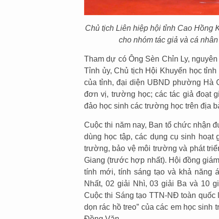
Chủ tịch Liên hiệp hội tỉnh Cao Hồng
cho nhóm tác giả và cá nhân 
Tham dự có Ông Sèn Chỉn Ly, nguyên 
Tỉnh ủy, Chủ tịch Hội Khuyến học tỉn
của tỉnh, đại diện UBND phường Hà Gi
đơn vị, trường học; các tác giả đoạt g
đảo học sinh các trường học trên địa b
Cuộc thi năm nay, Ban tổ chức nhận đư
dùng học tập, các dụng cụ sinh hoạt 
trường, bảo vệ môi trường và phát triể
Giang (trước hợp nhất). Hội đồng giám
tính mới, tính sáng tạo và khả năng á
Nhất, 02 giải Nhì, 03 giải Ba và 10 g
Cuộc thi Sáng tạo TTN-NĐ toàn quốc l
dọn rác hồ treo” của các em học sinh
Đồng Văn.