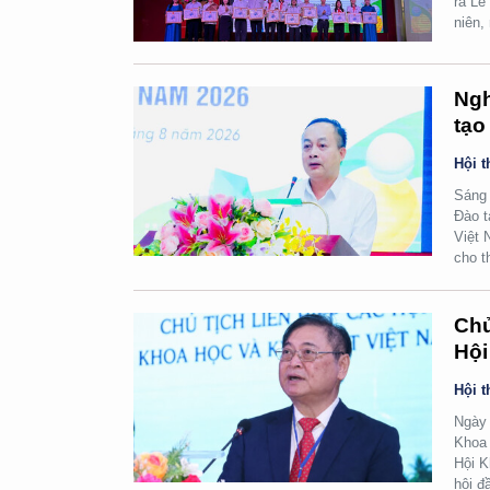
ra Lễ
niên,
Ngh
tạo
Hội t
Sáng 
Đào t
Việt 
cho t
Chủ
Hội
Hội t
Ngày 
Khoa 
Hội K
hội đ