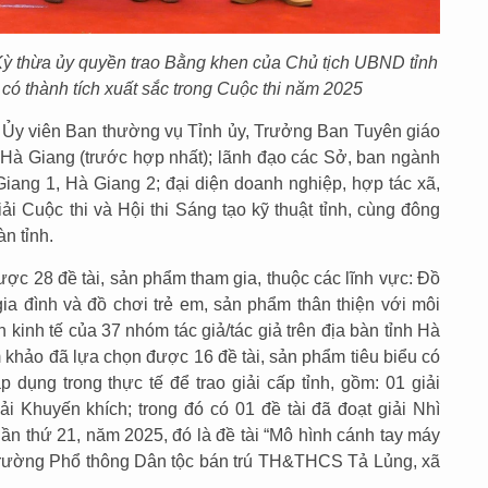
 Kỳ thừa ủy quyền trao Bằng khen của Chủ tịch UBND tỉnh
có thành tích xuất sắc trong Cuộc thi năm 2025
Ủy viên Ban thường vụ Tỉnh ủy, Trưởng Ban Tuyên giáo
h Hà Giang (trước hợp nhất); lãnh đạo các Sở, ban ngành
ang 1, Hà Giang 2; đại diện doanh nghiệp, hợp tác xã,
iải Cuộc thi và Hội thi Sáng tạo kỹ thuật tỉnh, cùng đông
àn tỉnh.
ợc 28 đề tài, sản phẩm tham gia, thuộc các lĩnh vực: Đồ
gia đình và đồ chơi trẻ em, sản phẩm thân thiện với môi
n kinh tế của 37 nhóm tác giả/tác giả trên địa bàn tỉnh Hà
 khảo đã lựa chọn được 16 đề tài, sản phẩm tiêu biểu có
p dụng trong thực tế để trao giải cấp tỉnh, gồm: 01 giải
iải Khuyến khích; trong đó có 01 đề tài đã đoạt giải Nhì
ần thứ 21, năm 2025, đó là đề tài “Mô hình cánh tay máy
 trường Phổ thông Dân tộc bán trú TH&THCS Tả Lủng, xã