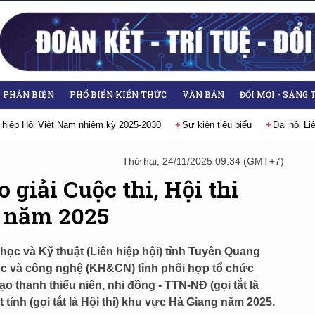
- PHẢN BIỆN
PHỔ BIẾN KIẾN THỨC
VĂN BẢN
ĐỔI MỚI - SÁNG 
u biểu
Đại hội Liên hiệp các Hội Khoa học và Kỹ thuật Việt Nam lần thứ
Thứ hai, 24/11/2025 09:34 (GMT+7)
 giải Cuộc thi, Hội thi
t năm 2025
 học và Kỹ thuật (Liên hiệp hội) tỉnh Tuyên Quang
ọc và công nghệ (KH&CN) tỉnh phối hợp tổ chức
ạo thanh thiếu niên, nhi đồng - TTN-NĐ (gọi tắt là
t tỉnh (gọi tắt là Hội thi) khu vực Hà Giang năm 2025.