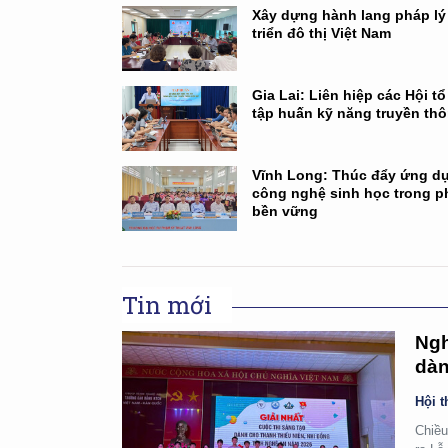
Xây dựng hành lang pháp lý
triển đô thị Việt Nam
Gia Lai: Liên hiệp các Hội t
tập huấn kỹ năng truyền th
Vĩnh Long: Thúc đẩy ứng d
công nghệ sinh học trong ph
bền vững
Tin mới
Ngh
dàn
Hội t
Chiều