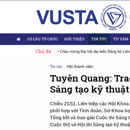
CƠ CẤU TỔ CHỨC
GIỚI THIỆU
TIN TỨC
TƯ VẤN 
Chủ đề:
ại biểu Đảng bộ Liên hiệp Hội Việt Nam nhiệm kỳ 2025-2030
Sự kiện tiê
Tin tức
Hội thành viên
Tuyên Quang: Trao
Sáng tạo kỹ thuậ
Chiều 21/11, Liên hiệp các Hội Khoa
phối hợp với Tỉnh đoàn, Sở Khoa h
Tổng kết và trao giải Cuộc thi Sáng t
Cuộc thi) và Hội thi Sáng tạo kỹ thuậ