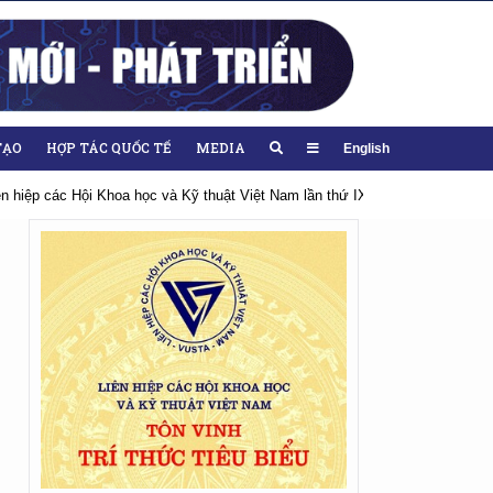
TẠO
HỢP TÁC QUỐC TẾ
MEDIA
English
 IX, nhiệm kỳ 2026-2031
Hướng tới Đại hội lần thứ XIV của Đảng
Chà