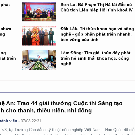
 phát
Sơn La: Bà Phạm Thị Hà tái đắc cử
Chủ tịch Liên hiệp Hội tỉnh khoá IV
ổ chức
Đắk Lắk: Trí thức khoa học và công
ông
nghệ - góp phần phát triển nhanh,
bền vững của tỉnh
ụng
Lâm Đồng: Tìm giải thúc đẩy phát
át triển
triển hệ sinh thái khoa học, công
nghệ
ệ An: Trao 44 giải thưởng Cuộc thi Sáng tạo
h cho thanh, thiếu niên, nhi đồng
hành viên
-
07/08 22:31
 7/8, tại Trường Cao đẳng kỹ thuật công nghiệp Việt Nam – Hàn Quốc đã diễ