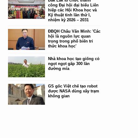
Đắk Lắk tổ chức thành
công Đại hội đại biểu Liên
hiệp các Hội Khoa học và
Kỹ thuật tỉnh lần thứ I,
nhiệm kỳ 2026 – 2031
ĐBQH Châu Văn Minh: 'Các
hội là nguồn lực quan
trọng trong phổ biến tri
thức khoa học'
Nhà khoa học tạo giống cỏ
ngọt ngọt gấp 300 lần
đường mía
GS gốc Việt chế tạo robot
được NASA dùng xây trạm
không gian