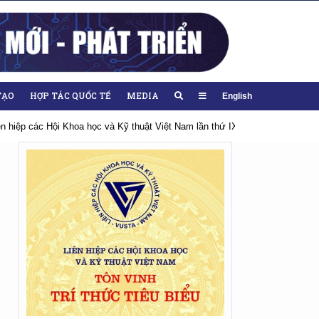
TẠO
HỢP TÁC QUỐC TẾ
MEDIA
English
 2026-2031
Hướng tới Đại hội lần thứ XIV của Đảng
Chào mừng Đại h