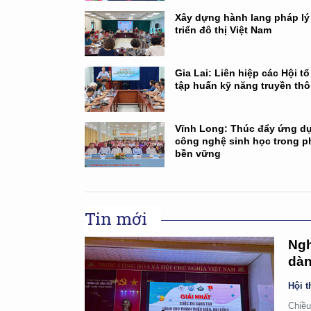
Xây dựng hành lang pháp lý
triển đô thị Việt Nam
Gia Lai: Liên hiệp các Hội t
tập huấn kỹ năng truyền th
Vĩnh Long: Thúc đẩy ứng d
công nghệ sinh học trong ph
bền vững
Tin mới
Ngh
dàn
Hội t
Chiều