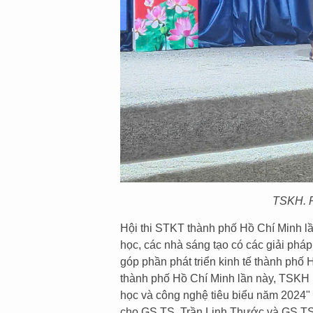
TSKH. P
Hội thi STKT thành phố Hồ Chí Minh lầ
học, các nhà sáng tạo có các giải pháp
góp phần phát triển kinh tế thành phố 
thành phố Hồ Chí Minh lần này, TSKH 
học và công nghệ tiêu biểu năm 2024" 
cho GS.TS. Trần Linh Thước và GS.T