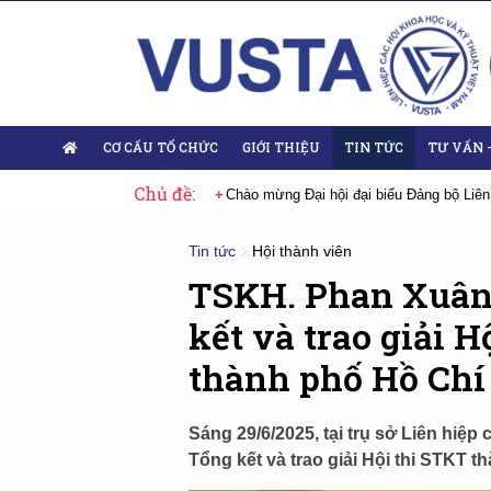
CƠ CẤU TỔ CHỨC
GIỚI THIỆU
TIN TỨC
TƯ VẤN 
Chủ đề:
 bộ Liên hiệp Hội Việt Nam nhiệm kỳ 2025-2030
Sự kiện tiêu biểu
Đ
Tin tức
Hội thành viên
TSKH. Phan Xuân
kết và trao giải H
thành phố Hồ Chí
Sáng 29/6/2025, tại trụ sở Liên hiệ
Tổng kết và trao giải Hội thi STKT t