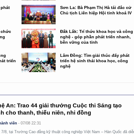
 phát
Sơn La: Bà Phạm Thị Hà tái đắc cử
Chủ tịch Liên hiệp Hội tỉnh khoá IV
ổ chức
Đắk Lắk: Trí thức khoa học và công
ông
nghệ - góp phần phát triển nhanh,
bền vững của tỉnh
ụng
Lâm Đồng: Tìm giải thúc đẩy phát
át triển
triển hệ sinh thái khoa học, công
nghệ
ệ An: Trao 44 giải thưởng Cuộc thi Sáng tạo
h cho thanh, thiếu niên, nhi đồng
hành viên
-
07/08 22:31
 7/8, tại Trường Cao đẳng kỹ thuật công nghiệp Việt Nam – Hàn Quốc đã diễ