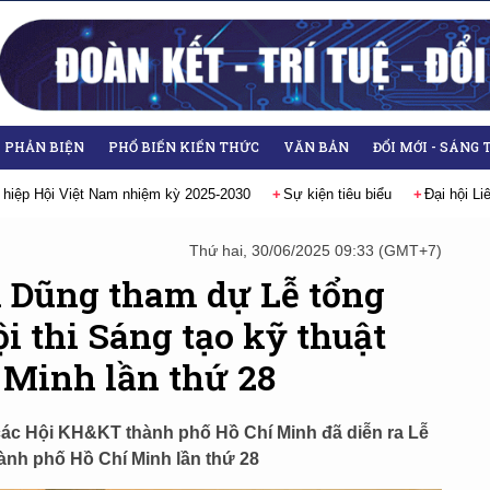
- PHẢN BIỆN
PHỔ BIẾN KIẾN THỨC
VĂN BẢN
ĐỔI MỚI - SÁNG 
ại hội Liên hiệp các Hội Khoa học và Kỹ thuật Việt Nam lần thứ IX, nhiệm kỳ
Thứ hai, 30/06/2025 09:33 (GMT+7)
 Dũng tham dự Lễ tổng
ội thi Sáng tạo kỹ thuật
 Minh lần thứ 28
p các Hội KH&KT thành phố Hồ Chí Minh đã diễn ra Lễ
hành phố Hồ Chí Minh lần thứ 28