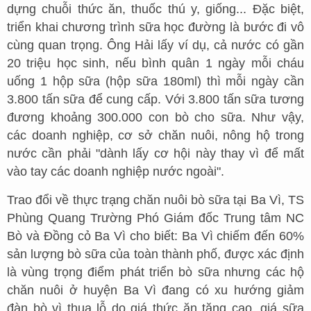
dựng chuỗi thức ăn, thuốc thú y, giống... Đặc biệt,
triển khai chương trình sữa học đường là bước đi vô
cùng quan trọng. Ông Hải lấy ví dụ, cả nước có gần
20 triệu học sinh, nếu bình quân 1 ngày mỗi cháu
uống 1 hộp sữa (hộp sữa 180ml) thì mỗi ngày cần
3.800 tấn sữa để cung cấp. Với 3.800 tấn sữa tương
đương khoảng 300.000 con bò cho sữa. Như vậy,
các doanh nghiệp, cơ sở chăn nuôi, nông hộ trong
nước cần phải "dành lấy cơ hội này thay vì để mất
vào tay các doanh nghiệp nước ngoài".
Trao đổi về thực trạng chăn nuôi bò sữa tại Ba Vì, TS
Phùng Quang Trường Phó Giám đốc Trung tâm NC
Bò và Đồng cỏ Ba Vì cho biết: Ba Vì chiếm đến 60%
sản lượng bò sữa của toàn thành phố, được xác định
là vùng trọng điểm phát triển bò sữa nhưng các hộ
chăn nuôi ở huyện Ba Vì đang có xu hướng giảm
đàn bò vì thua lỗ do giá thức ăn tăng cao, giá sữa