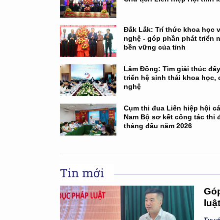
Đắk Lắk: Trí thức khoa học 
nghệ - góp phần phát triển 
bền vững của tỉnh
Lâm Đồng: Tìm giải thúc đẩy
triển hệ sinh thái khoa học,
nghệ
Cụm thi đua Liên hiệp hội cá
Nam Bộ sơ kết công tác thi 
tháng đầu năm 2026
Tin mới
Góp
luậ