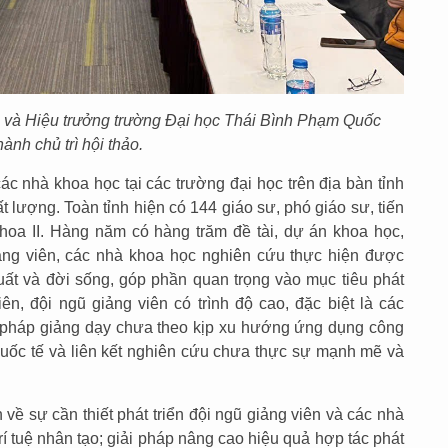
òa và Hiệu trưởng trường Đại học Thái Bình Phạm Quốc
ành chủ trì hội thảo.
c nhà khoa học tại các trường đại học trên địa bàn tỉnh
ất lượng. Toàn tỉnh hiện có 144 giáo sư, phó giáo sư, tiến
 khoa II. Hàng năm có hàng trăm đề tài, dự án khoa học,
ảng viên, các nhà khoa học nghiên cứu thực hiện được
uất và đời sống, góp phần quan trọng vào mục tiêu phát
hiên, đội ngũ giảng viên có trình độ cao, đặc biệt là các
 pháp giảng dạy chưa theo kịp xu hướng ứng dụng công
c quốc tế và liên kết nghiên cứu chưa thực sự mạnh mẽ và
n về sự cần thiết phát triển đội ngũ giảng viên và các nhà
 trí tuệ nhân tạo; giải pháp nâng cao hiệu quả hợp tác phát