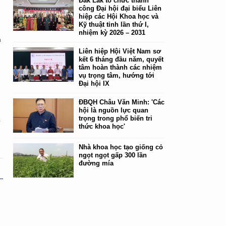
Đắk Lắk tổ chức thành
công Đại hội đại biểu Liên
hiệp các Hội Khoa học và
Kỹ thuật tỉnh lần thứ I,
nhiệm kỳ 2026 – 2031
n
Liên hiệp Hội Việt Nam sơ
kết 6 tháng đầu năm, quyết
tâm hoàn thành các nhiệm
vụ trọng tâm, hướng tới
Đại hội IX
ĐBQH Châu Văn Minh: 'Các
hội là nguồn lực quan
i
trọng trong phổ biến tri
c
thức khoa học'
Nhà khoa học tạo giống cỏ
ngọt ngọt gấp 300 lần
đường mía