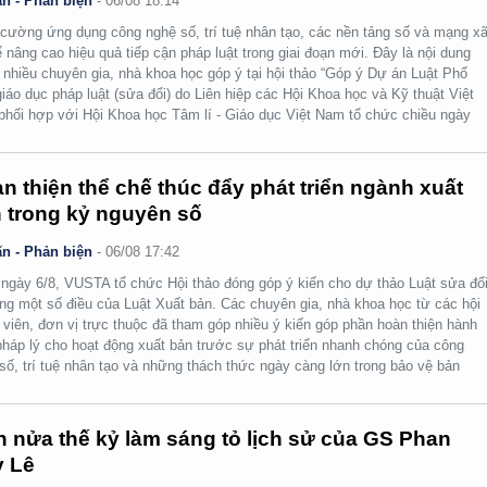
n - Phản biện
-
06/08 18:14
cường ứng dụng công nghệ số, trí tuệ nhân tạo, các nền tảng số và mạng x
ể nâng cao hiệu quả tiếp cận pháp luật trong giai đoạn mới. Đây là nội dung
nhiều chuyên gia, nhà khoa học góp ý tại hội thảo “Góp ý Dự án Luật Phổ
giáo dục pháp luật (sửa đổi) do Liên hiệp các Hội Khoa học và Kỹ thuật Việt
hối hợp với Hội Khoa học Tâm lí - Giáo dục Việt Nam tổ chức chiều ngày
n thiện thể chế thúc đẩy phát triển ngành xuất
 trong kỷ nguyên số
n - Phản biện
-
06/08 17:42
ngày 6/8, VUSTA tổ chức Hội thảo đóng góp ý kiến cho dự thảo Luật sửa đổi
ng một số điều của Luật Xuất bản. Các chuyên gia, nhà khoa học từ các hội
 viên, đơn vị trực thuộc đã tham góp nhiều ý kiến góp phần hoàn thiện hành
pháp lý cho hoạt động xuất bản trước sự phát triển nhanh chóng của công
số, trí tuệ nhân tạo và những thách thức ngày càng lớn trong bảo vệ bản
.
 nửa thế kỷ làm sáng tỏ lịch sử của GS Phan
 Lê