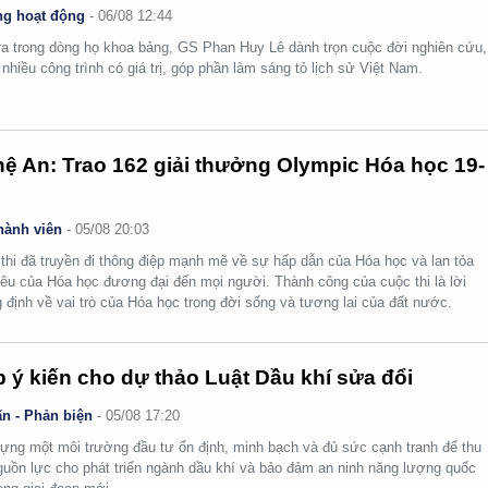
g hoạt động
-
06/08 12:44
ra trong dòng họ khoa bảng, GS Phan Huy Lê dành trọn cuộc đời nghiên cứu,
i nhiều công trình có giá trị, góp phần làm sáng tỏ lịch sử Việt Nam.
ệ An: Trao 162 giải thưởng Olympic Hóa học 19-
hành viên
-
05/08 20:03
thi đã truyền đi thông điệp mạnh mẽ về sự hấp dẫn của Hóa học và lan tỏa
yêu của Hóa học đương đại đến mọi người. Thành công của cuộc thi là lời
 định về vai trò của Hóa học trong đời sống và tương lai của đất nước.
 ý kiến cho dự thảo Luật Dầu khí sửa đổi
n - Phản biện
-
05/08 17:20
ựng một môi trường đầu tư ổn định, minh bạch và đủ sức cạnh tranh để thu
guồn lực cho phát triển ngành dầu khí và bảo đảm an ninh năng lượng quốc