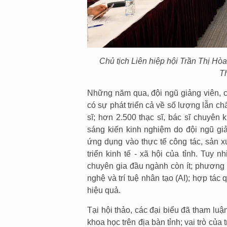
Chủ tịch Liên hiệp hội Trần Thị H
Th
Những năm qua, đội ngũ giảng viên, cá
có sự phát triển cả về số lượng lẫn ch
sĩ; hơn 2.500 thạc sĩ, bác sĩ chuyên
sáng kiến kinh nghiệm do đội ngũ gi
ứng dụng vào thực tế công tác, sản x
triển kinh tế - xã hội của tỉnh. Tuy n
chuyên gia đầu ngành còn ít; phương
nghệ và trí tuệ nhân tạo (AI); hợp tá
hiệu quả.
Tại hội thảo, các đại biểu đã tham luậ
khoa học trên địa bàn tỉnh; vai trò của