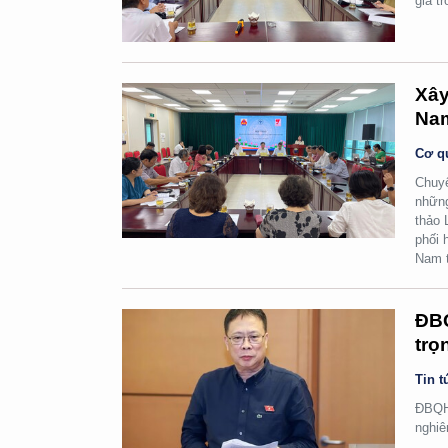
gia t
Xây
Na
Cơ q
Chuyể
những
thảo 
phối 
Nam t
ĐBQ
trọ
Tin t
ĐBQH 
nghiê