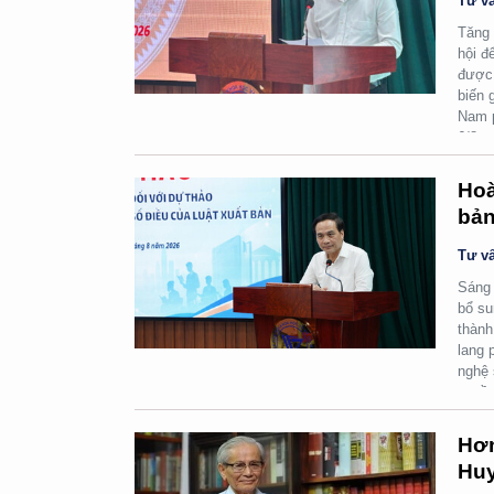
Tư vấ
Tăng 
hội đ
được 
biến 
Nam p
6/8.
Hoà
bản
Tư vấ
Sáng 
bổ su
thành
lang 
nghệ 
quyền
Hơn
Huy