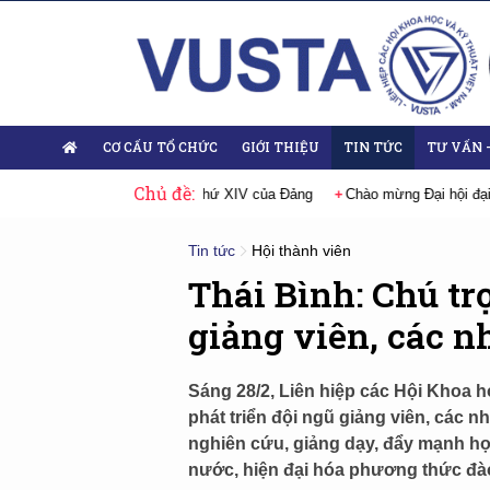
CƠ CẤU TỔ CHỨC
GIỚI THIỆU
TIN TỨC
TƯ VẤN 
Chủ đề:
i Đại hội lần thứ XIV của Đảng
Chào mừng Đại hội đại biểu Đảng bộ Liê
Tin tức
Hội thành viên
Thái Bình: Chú tr
giảng viên, các n
Sáng 28/2, Liên hiệp các Hội Khoa họ
phát triển đội ngũ giảng viên, các n
nghiên cứu, giảng dạy, đẩy mạnh hợp
nước, hiện đại hóa phương thức đào 