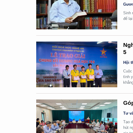
Gươn
Sinh 
để lạ
Ngh
5
Hội t
Cuộc 
tình 
khẳng
Góp
Tư vấ
Tạo d
hút n