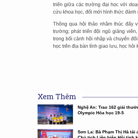
triển giữa các trường đại học với do
cứu khoa học, đổi mới hình thức đánh
Thông qua hội thảo nhằm thúc đẩy v
trường; phát triển đội ngũ giảng viê
trong bối cảnh hội nhập và chuyển đổi
học trên địa bàn tỉnh giao lưu, học hỏ
Xem Thêm
Nghệ An: Trao 162 giải thưở
Olympic Hóa học 19-5
Sơn La: Bà Phạm Thị Hà tái 
Chủ tịch Liên hiệp Hội tỉnh 