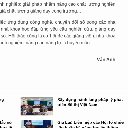
anh nghiệp; giải pháp nhằm nâng cao chất lượng nghiên
 giá chất lượng giảng dạy trong trường…
iệc ứng dụng công nghệ, chuyển đổi số trong các nhà
n, nhà khoa học đáp ứng yêu cầu nghiên cứu, giảng dạy
 số. Hội thảo cũng là cơ hội để các giảng viên, nhà khoa
i kinh nghiệm, nâng cao năng lực chuyên môn.
Vân Anh
ng
Xây dựng hành lang pháp lý phát
triển đô thị Việt Nam
đắc cử
Gia Lai: Liên hiệp các Hội tổ chức
khoá IV
tập huấn kỹ năng truyền thông