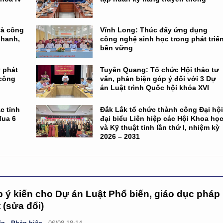
và công
Vĩnh Long: Thúc đẩy ứng dụng
nhanh,
công nghệ sinh học trong phát triể
bền vững
 phát
Tuyên Quang: Tổ chức Hội thảo tư
 công
vấn, phản biện góp ý đối với 3 Dự
án Luật trình Quốc hội khóa XVI
c tỉnh
Đắk Lắk tổ chức thành công Đại hộ
đua 6
đại biểu Liên hiệp các Hội Khoa họ
và Kỹ thuật tỉnh lần thứ I, nhiệm kỳ
2026 – 2031
 ý kiến cho Dự án Luật Phổ biến, giáo dục pháp
t (sửa đổi)