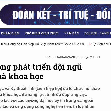
- PHẢN BIỆN
PHỔ BIẾN KIẾN THỨC
VĂN BẢN
ĐỔI MỚI - SÁNG 
n hiệp Hội Việt Nam nhiệm kỳ 2025-2030
Sự kiện tiêu biểu
Đại hội 
Thứ hai, 03/03/2025 11:19 (GMT+7)
ọng phát triển đội ngũ
hà khoa học
c và Kỹ thuật tỉnh (Liên hiệp hội) đã tổ chức hội thảo
hà khoa học đủ năng lực, trình độ đáp ứng việc
 tác với các trường đại học uy tín trong và ngoài
tạo và ứng dụng công nghệ tiên tiến, trí tuệ nhân