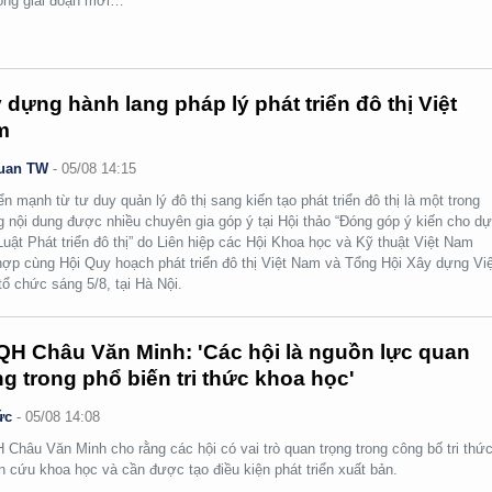
rong giai đoạn mới…
 dựng hành lang pháp lý phát triển đô thị Việt
m
uan TW
-
05/08 14:15
n mạnh từ tư duy quản lý đô thị sang kiến tạo phát triển đô thị là một trong
 nội dung được nhiều chuyên gia góp ý tại Hội thảo “Đóng góp ý kiến cho d
Luật Phát triển đô thị” do Liên hiệp các Hội Khoa học và Kỹ thuật Việt Nam
hợp cùng Hội Quy hoạch phát triển đô thị Việt Nam và Tổng Hội Xây dựng Việ
ổ chức sáng 5/8, tại Hà Nội.
H Châu Văn Minh: 'Các hội là nguồn lực quan
ng trong phổ biến tri thức khoa học'
ức
-
05/08 14:08
Châu Văn Minh cho rằng các hội có vai trò quan trọng trong công bố tri thức
n cứu khoa học và cần được tạo điều kiện phát triển xuất bản.