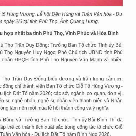
iỗ tổ Hùng Vương, Lễ hội Đền Hùng và Tuần Văn hóa - Du
ra ngày 2/6 tại tỉnh Phú Thọ. Ảnh Quang Hưng.
au hợp nhất ba tỉnh Phú Thọ, Vĩnh Phúc và Hòa Bình
hú Thọ Trần Duy Đông; Trưởng Ban Tổ chức Tỉnh ủy Bùi
hú Thọ Nguyễn Huy Ngọc; Phó Chủ tịch UBND tỉnh Phú
g đoàn ĐBQH tỉnh Phú Thọ Nguyễn Văn Mạnh và nhiều
ú Thọ Trần Duy Đông biểu dương và trân trọng cảm ơn
ác đồng chí thành viên Ban Tổ chức Giỗ Tổ Hùng Vương -
 lịch Đất Tổ năm 2026; các sở, ngành, cơ quan, đơn vị,
ến sĩ, nghệ nhân, nghệ sĩ, đoàn viên thanh niên và Nhân
lòng làm nên một mùa lễ hội thành công và ý nghĩa.
y Đông và Trưởng Ban Tổ chức Tỉnh ủy Bùi Đình Thi đã
p thể có thành tích xuất sắc trong công tác tổ chức Giỗ
Tuần Văn hóa - Du lịch Đất Tổ năm Bính Ngọ 2026.