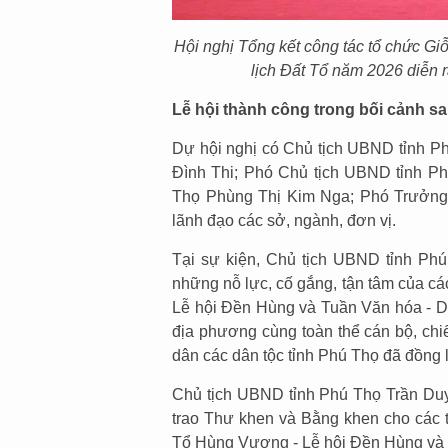
Hội nghị Tổng kết công tác tổ chức G
lịch Đất Tổ năm 2026 diễn 
Lễ hội thành công trong bối cảnh s
Dự hội nghị có Chủ tịch UBND tỉnh P
Đình Thi; Phó Chủ tịch UBND tỉnh P
Thọ Phùng Thị Kim Nga; Phó Trưởn
lãnh đạo các sở, ngành, đơn vị.
Tại sự kiện, Chủ tịch UBND tỉnh Ph
những nỗ lực, cố gắng, tận tâm của c
Lễ hội Đền Hùng và Tuần Văn hóa - Du
địa phương cùng toàn thể cán bộ, chi
dân các dân tộc tỉnh Phú Thọ đã đồng 
Chủ tịch UBND tỉnh Phú Thọ Trần Du
trao Thư khen và Bằng khen cho các tậ
Tổ Hùng Vương - Lễ hội Đền Hùng và 