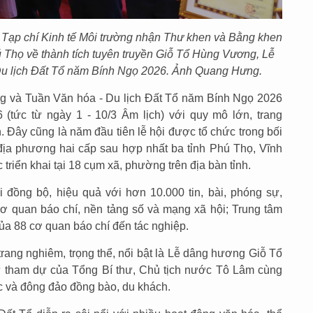
Tạp chí Kinh tế Môi trường nhận Thư khen và Bằng khen
 Thọ về thành tích tuyên truyền Giỗ Tổ Hùng Vương, Lễ
Du lịch Đất Tổ năm Bính Ngọ 2026. Ảnh Quang Hưng.
g và Tuần Văn hóa - Du lịch Đất Tổ năm Bính Ngọ 2026
 (tức từ ngày 1 - 10/3 Âm lịch) với quy mô lớn, trang
. Đây cũng là năm đầu tiên lễ hội được tổ chức trong bối
địa phương hai cấp sau hợp nhất ba tỉnh Phú Thọ, Vĩnh
riển khai tại 18 cụm xã, phường trên địa bàn tỉnh.
i đồng bộ, hiệu quả với hơn 10.000 tin, bài, phóng sự,
cơ quan báo chí, nền tảng số và mạng xã hội; Trung tâm
ủa 88 cơ quan báo chí đến tác nghiệp.
rang nghiêm, trọng thể, nổi bật là Lễ dâng hương Giỗ Tổ
 tham dự của Tổng Bí thư, Chủ tịch nước Tô Lâm cùng
 và đông đảo đồng bào, du khách.