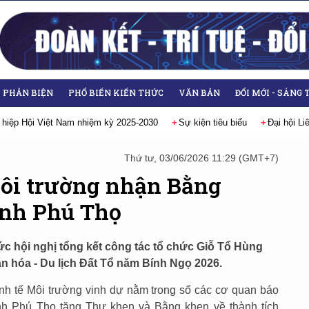
- PHẢN BIỆN
PHỔ BIẾN KIẾN THỨC
VĂN BẢN
ĐỔI MỚI - SÁNG 
 tiêu biểu
Đại hội Liên hiệp các Hội Khoa học và Kỹ thuật Việt Nam lần 
Thứ tư, 03/06/2026 11:29 (GMT+7)
Môi trường nhận Bằng
ỉnh Phú Thọ
ức hội nghị tổng kết công tác tổ chức Giỗ Tổ Hùng
 hóa - Du lịch Đất Tổ năm Bính Ngọ 2026.
Kinh tế Môi trường vinh dự nằm trong số các cơ quan báo
nh Phú Thọ tặng Thư khen và Bằng khen về thành tích