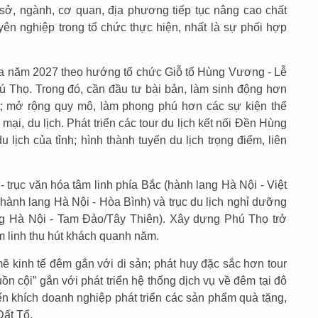
ở, ngành, cơ quan, địa phương tiếp tục nâng cao chất
ên nghiệp trong tổ chức thực hiện, nhất là sự phối hợp
a năm 2027 theo hướng tổ chức Giỗ tổ Hùng Vương - Lễ
 Thọ. Trong đó, cần đầu tư bài bản, làm sinh động hơn
t; mở rộng quy mô, làm phong phú hơn các sự kiện thể
 mại, du lịch. Phát triển các tour du lịch kết nối Đền Hùng
du lịch của tỉnh; hình thành tuyến du lịch trọng điểm, liên
 - trục văn hóa tâm linh phía Bắc (hành lang Hà Nội - Việt
m (hành lang Hà Nội - Hòa Bình) và trục du lịch nghỉ dưỡng
ng Hà Nội - Tam Đảo/Tây Thiên). Xây dựng Phú Thọ trở
m linh thu hút khách quanh năm.
mẽ kinh tế đêm gắn với di sản; phát huy đặc sắc hơn tour
n cội” gắn với phát triển hệ thống dịch vụ về đêm tại đô
uyến khích doanh nghiệp phát triển các sản phẩm quà tặng,
ất Tổ.