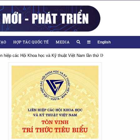
TẠO
HỢP TÁC QUỐC TẾ
MEDIA
English
thứ IX, nhiệm kỳ 2026-2031
Hướng tới Đại hội lần thứ XIV của Đảng