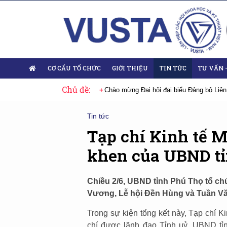
CƠ CẤU TỔ CHỨC
GIỚI THIỆU
TIN TỨC
TƯ VẤN 
Chủ đề:
ội đại biểu Đảng bộ Liên hiệp Hội Việt Nam nhiệm kỳ 2025-2030
Sự kiện
Tin tức
Tạp chí Kinh tế 
khen của UBND t
Chiều 2/6, UBND tỉnh Phú Thọ tổ ch
Vương, Lễ hội Đền Hùng và Tuần Văn
Trong sự kiện tổng kết này, Tạp chí 
chí được lãnh đạo Tỉnh uỷ, UBND tỉ