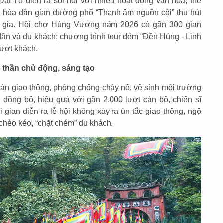
ất Tổ diễn ra sôi nổi với nhiều hoạt động văn hóa, thể
Văn hóa dân gian đường phố “Thanh âm nguồn cội” thu hút
m gia. Hội chợ Hùng Vương năm 2026 có gần 300 gian
dân và du khách; chương trình tour đêm “Đền Hùng - Linh
lượt khách.
h thần chủ động, sáng tạo
toàn giao thông, phòng chống cháy nổ, vệ sinh môi trường
 đồng bộ, hiệu quả với gần 2.000 lượt cán bộ, chiến sĩ
 gian diễn ra lễ hội không xảy ra ùn tắc giao thông, ngộ
 chèo kéo, “chặt chém” du khách.