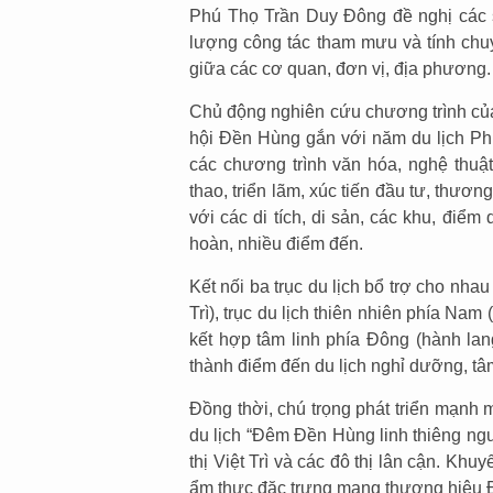
Phú Thọ Trần Duy Đông đề nghị các s
lượng công tác tham mưu và tính chuy
giữa các cơ quan, đơn vị, địa phương.
Chủ động nghiên cứu chương trình củ
hội Đền Hùng gắn với năm du lịch Phú
các chương trình văn hóa, nghệ thuậ
thao, triển lãm, xúc tiến đầu tư, thương
với các di tích, di sản, các khu, điểm 
hoàn, nhiều điểm đến.
Kết nối ba trục du lịch bổ trợ cho nhau
Trì), trục du lịch thiên nhiên phía Na
kết hợp tâm linh phía Đông (hành la
thành điểm đến du lịch nghỉ dưỡng, tâ
Đồng thời, chú trọng phát triển mạnh 
du lịch “Đêm Đền Hùng linh thiêng nguồ
thị Việt Trì và các đô thị lân cận. Kh
ẩm thực đặc trưng mang thương hiệu Đ