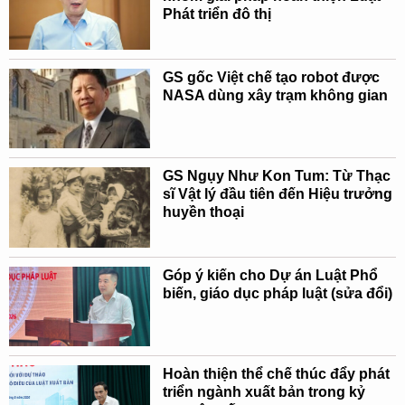
Phát triển đô thị
GS gốc Việt chế tạo robot được
NASA dùng xây trạm không gian
GS Ngụy Như Kon Tum: Từ Thạc
sĩ Vật lý đầu tiên đến Hiệu trưởng
huyền thoại
Góp ý kiến cho Dự án Luật Phổ
biến, giáo dục pháp luật (sửa đổi)
Hoàn thiện thể chế thúc đẩy phát
triển ngành xuất bản trong kỷ