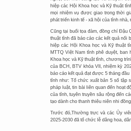
hiệp các Hội Khoa học và Kỹ thuật tỉ
mọi nhiệm vụ được giao trong thời gi
phát triển kinh tế - xã hội của tỉnh nhà
Cũng tại buổi tọa đàm, đồng chí Đậu 
thuật tỉnh đã báo cáo các kết quả nổi 
hiệp các Hội Khoa học và Kỹ thuật t
MTTQ Việt Nam tỉnh phê duyệt, ban 
Khoa học và Kỹ thuật tỉnh, chương trì
của BCH, BTV khóa VII, nhiệm kỳ 202
báo cáo kết quả đạt được 5 tháng đầu
tỉnh như: Tổ chức xuất bản 5 số tập
pháp luật, tin bài liên quan đến hoạt
của tỉnh, tuyên truyền sâu rộng đến c
tạo dành cho thanh thiêu niên nhi đồn
Trước đó,Thường trực và các Ủy viên
2025-2030 đã tổ chức lễ dâng hoa, dâ