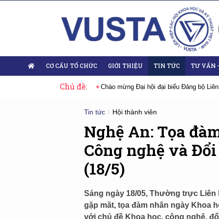
CƠ CẤU TỔ CHỨC
GIỚI THIỆU
TIN TỨC
TƯ VẤN 
Chủ đề:
ại biểu Đảng bộ Liên hiệp Hội Việt Nam nhiệm kỳ 2025-2030
Sự kiện tiêu
Tin tức
Hội thành viên
Nghệ An: Tọa đà
Công nghệ và Đổi
(18/5)
Sáng ngày 18/05, Thường trực Liên h
gặp măt, tọa đàm nhân ngày Khoa họ
với chủ đề Khoa học, công nghệ, đổ