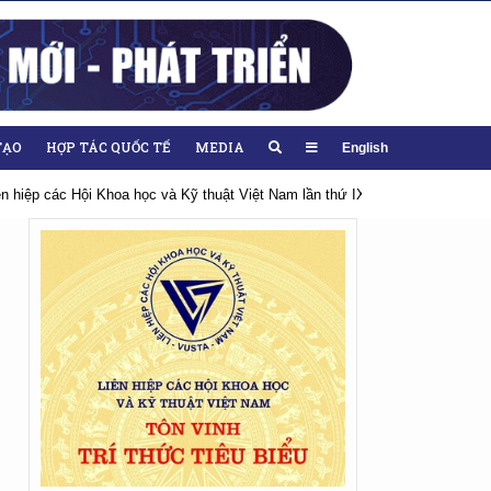
TẠO
HỢP TÁC QUỐC TẾ
MEDIA
English
IX, nhiệm kỳ 2026-2031
Hướng tới Đại hội lần thứ XIV của Đảng
Chà