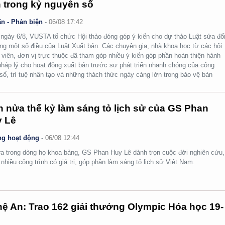
 trong kỷ nguyên số
n - Phản biện
-
06/08 17:42
ngày 6/8, VUSTA tổ chức Hội thảo đóng góp ý kiến cho dự thảo Luật sửa đổi
ng một số điều của Luật Xuất bản. Các chuyên gia, nhà khoa học từ các hội
 viên, đơn vị trực thuộc đã tham góp nhiều ý kiến góp phần hoàn thiện hành
pháp lý cho hoạt động xuất bản trước sự phát triển nhanh chóng của công
số, trí tuệ nhân tạo và những thách thức ngày càng lớn trong bảo vệ bản
.
 nửa thế kỷ làm sáng tỏ lịch sử của GS Phan
 Lê
g hoạt động
-
06/08 12:44
ra trong dòng họ khoa bảng, GS Phan Huy Lê dành trọn cuộc đời nghiên cứu,
i nhiều công trình có giá trị, góp phần làm sáng tỏ lịch sử Việt Nam.
ệ An: Trao 162 giải thưởng Olympic Hóa học 19-