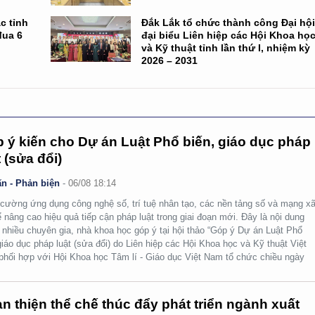
c tỉnh
Đắk Lắk tổ chức thành công Đại hộ
đua 6
đại biểu Liên hiệp các Hội Khoa họ
và Kỹ thuật tỉnh lần thứ I, nhiệm kỳ
2026 – 2031
 ý kiến cho Dự án Luật Phổ biến, giáo dục pháp
t (sửa đổi)
n - Phản biện
-
06/08 18:14
cường ứng dụng công nghệ số, trí tuệ nhân tạo, các nền tảng số và mạng x
ể nâng cao hiệu quả tiếp cận pháp luật trong giai đoạn mới. Đây là nội dung
nhiều chuyên gia, nhà khoa học góp ý tại hội thảo “Góp ý Dự án Luật Phổ
giáo dục pháp luật (sửa đổi) do Liên hiệp các Hội Khoa học và Kỹ thuật Việt
hối hợp với Hội Khoa học Tâm lí - Giáo dục Việt Nam tổ chức chiều ngày
n thiện thể chế thúc đẩy phát triển ngành xuất