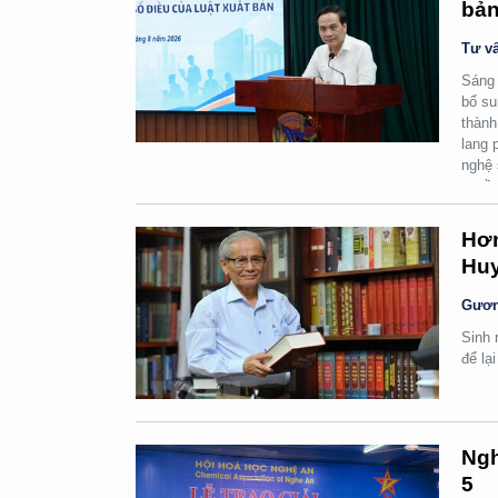
bản
Tư vấ
Sáng 
bổ su
thành
lang 
nghệ 
quyền
Hơn
Huy
Gươn
Sinh 
để lạ
Ngh
5