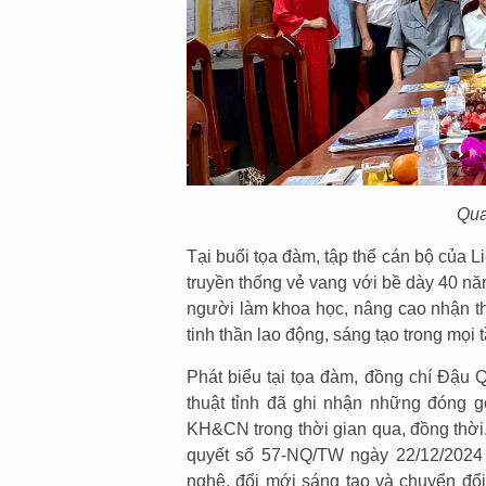
Qua
Tại buổi tọa đàm, tập thể cán bộ của L
truyền thống vẻ vang với bề dày 40 năm
người làm khoa học, nâng cao nhận th
tinh thần lao động, sáng tạo trong mọi
Phát biểu tại tọa đàm, đồng chí Đậu 
thuật tỉnh đã ghi nhận những đóng 
KH&CN trong thời gian qua, đồng thời,
quyết số 57-NQ/TW ngày 22/12/2024 c
nghệ, đổi mới sáng tạo và chuyển đổi