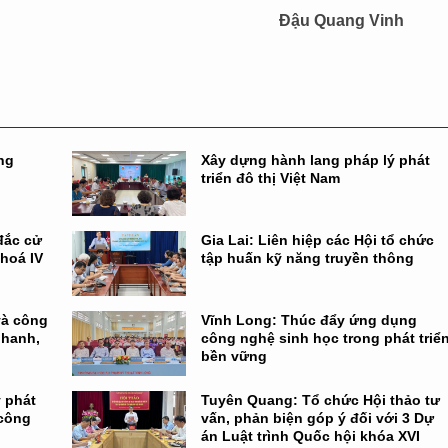
Đậu Quang Vinh
ng
Xây dựng hành lang pháp lý phát
triển đô thị Việt Nam
đắc cử
Gia Lai: Liên hiệp các Hội tổ chức
khoá IV
tập huấn kỹ năng truyền thông
và công
Vĩnh Long: Thúc đẩy ứng dụng
nhanh,
công nghệ sinh học trong phát triể
bền vững
 phát
Tuyên Quang: Tổ chức Hội thảo tư
 công
vấn, phản biện góp ý đối với 3 Dự
án Luật trình Quốc hội khóa XVI