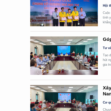
Hội t
Cuộc 
tình 
khẳng
Góp
Tư vấ
Tạo d
hút n
gia t
Xây
Na
Cơ q
Chuyể