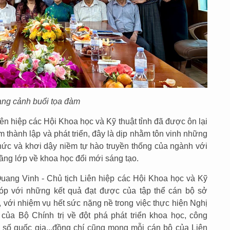
ng cảnh buổi tọa đàm
iên hiệp các Hội Khoa học và Kỹ thuật tỉnh đã được ôn lại
 thành lập và phát triển, đây là dịp nhằm tôn vinh những
ức và khơi dậy niềm tự hào truyền thống của ngành với
 tầng lớp về khoa học đổi mới sáng tạo.
Quang Vinh - Chủ tịch Liên hiệp các Hội Khoa học và Kỹ
góp với những kết quả đạt được của tập thể cán bộ sở
 với nhiệm vụ hết sức nặng nề trong việc thực hiện Nghị
ủa Bộ Chính trị về đột phá phát triển khoa học, công
 số quốc gia...đồng chí cũng mong mỗi cán bộ của Liên