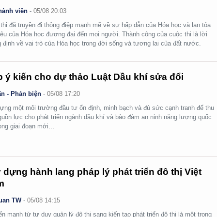
hành viên
-
05/08 20:03
thi đã truyền đi thông điệp mạnh mẽ về sự hấp dẫn của Hóa học và lan tỏa
yêu của Hóa học đương đại đến mọi người. Thành công của cuộc thi là lời
 định về vai trò của Hóa học trong đời sống và tương lai của đất nước.
 ý kiến cho dự thảo Luật Dầu khí sửa đổi
n - Phản biện
-
05/08 17:20
ựng một môi trường đầu tư ổn định, minh bạch và đủ sức cạnh tranh để thu
guồn lực cho phát triển ngành dầu khí và bảo đảm an ninh năng lượng quốc
rong giai đoạn mới…
 dựng hành lang pháp lý phát triển đô thị Việt
m
uan TW
-
05/08 14:15
n mạnh từ tư duy quản lý đô thị sang kiến tạo phát triển đô thị là một trong