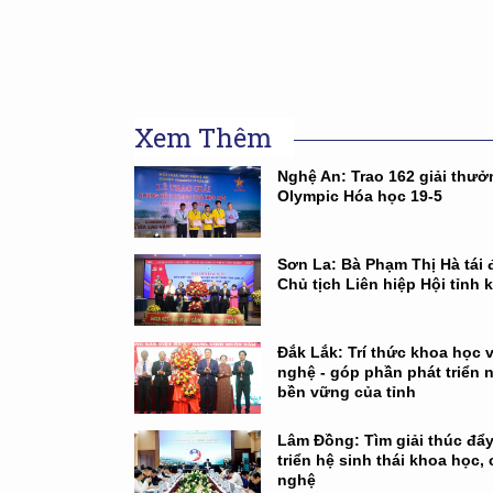
Xem Thêm
Nghệ An: Trao 162 giải thưở
Olympic Hóa học 19-5
Sơn La: Bà Phạm Thị Hà tái 
Chủ tịch Liên hiệp Hội tỉnh 
Đắk Lắk: Trí thức khoa học 
nghệ - góp phần phát triển 
bền vững của tỉnh
Lâm Đồng: Tìm giải thúc đẩy
triển hệ sinh thái khoa học,
nghệ