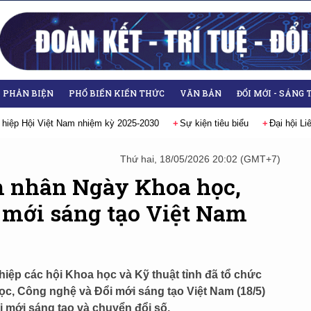
- PHẢN BIỆN
PHỔ BIẾN KIẾN THỨC
VĂN BẢN
ĐỔI MỚI - SÁNG 
 biểu
Đại hội Liên hiệp các Hội Khoa học và Kỹ thuật Việt Nam lần thứ 
Thứ hai, 18/05/2026 20:02 (GMT+7)
m nhân Ngày Khoa học,
 mới sáng tạo Việt Nam
iệp các hội Khoa học và Kỹ thuật tỉnh đã tổ chức
c, Công nghệ và Đổi mới sáng tạo Việt Nam (18/5)
i mới sáng tạo và chuyển đổi số.