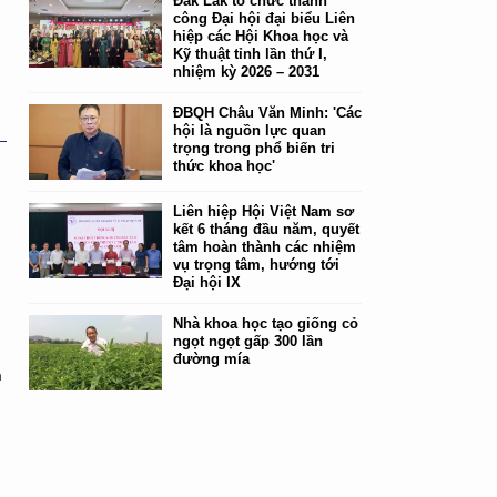
Đắk Lắk tổ chức thành
công Đại hội đại biểu Liên
hiệp các Hội Khoa học và
Kỹ thuật tỉnh lần thứ I,
nhiệm kỳ 2026 – 2031
ĐBQH Châu Văn Minh: 'Các
hội là nguồn lực quan
trọng trong phổ biến tri
thức khoa học'
Liên hiệp Hội Việt Nam sơ
kết 6 tháng đầu năm, quyết
tâm hoàn thành các nhiệm
vụ trọng tâm, hướng tới
Đại hội IX
Nhà khoa học tạo giống cỏ
ngọt ngọt gấp 300 lần
đường mía
n