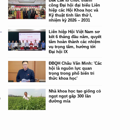
Đắk Lắk tổ chức thành
công Đại hội đại biểu Liên
hiệp các Hội Khoa học và
Kỹ thuật tỉnh lần thứ I,
nhiệm kỳ 2026 – 2031
Liên hiệp Hội Việt Nam sơ
kết 6 tháng đầu năm, quyết
tâm hoàn thành các nhiệm
vụ trọng tâm, hướng tới
Đại hội IX
ĐBQH Châu Văn Minh: 'Các
hội là nguồn lực quan
trọng trong phổ biến tri
thức khoa học'
Nhà khoa học tạo giống cỏ
ngọt ngọt gấp 300 lần
n
đường mía