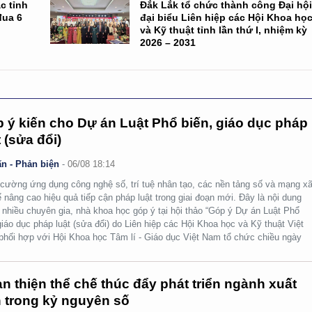
c tỉnh
Đắk Lắk tổ chức thành công Đại hộ
đua 6
đại biểu Liên hiệp các Hội Khoa họ
và Kỹ thuật tỉnh lần thứ I, nhiệm kỳ
2026 – 2031
 ý kiến cho Dự án Luật Phổ biến, giáo dục pháp
t (sửa đổi)
n - Phản biện
-
06/08 18:14
cường ứng dụng công nghệ số, trí tuệ nhân tạo, các nền tảng số và mạng x
ể nâng cao hiệu quả tiếp cận pháp luật trong giai đoạn mới. Đây là nội dung
nhiều chuyên gia, nhà khoa học góp ý tại hội thảo “Góp ý Dự án Luật Phổ
giáo dục pháp luật (sửa đổi) do Liên hiệp các Hội Khoa học và Kỹ thuật Việt
hối hợp với Hội Khoa học Tâm lí - Giáo dục Việt Nam tổ chức chiều ngày
n thiện thể chế thúc đẩy phát triển ngành xuất
 trong kỷ nguyên số