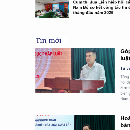
Cụm thi đua Liên hiệp hội cá
Nam Bộ sơ kết công tác thi 
tháng đầu năm 2026
Tin mới
Góp
luậ
Tư vấ
Tăng 
hội đ
được 
biến 
Nam p
6/8.
Hoà
bản