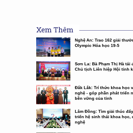
Xem Thêm
Nghệ An: Trao 162 giải thưở
Olympic Hóa học 19-5
Sơn La: Bà Phạm Thị Hà tái 
Chủ tịch Liên hiệp Hội tỉnh 
Đắk Lắk: Trí thức khoa học 
nghệ - góp phần phát triển 
bền vững của tỉnh
Lâm Đồng: Tìm giải thúc đẩy
triển hệ sinh thái khoa học,
nghệ