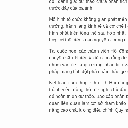
dõi, đánh giá; dự thảo chưa phân tíc
trước đây của ba tỉnh.
Mô hình tổ chức không gian phát triển 
trưởng, hành lang kinh tế và cơ chế l
hình phát triển tổng thể sau hợp nhất,
hợp lợi thế biển - cao nguyên - trung 
Tại cuộc họp, các thành viên Hội đồn
chuyên sâu. Nhiều ý kiến cho rằng dự 
nhóm vấn đề; tăng cường phân tích và 
pháp mang tính đột phá nhằm tháo gỡ c
Kết luận cuộc họp, Chủ tịch Hội đồng
thành viên, đồng thời đề nghị chủ đầu 
để hoàn thiện dự thảo. Báo cáo phản b
quan liên quan làm cơ sở tham khảo t
nâng cao chất lượng điều chỉnh Quy hoạ