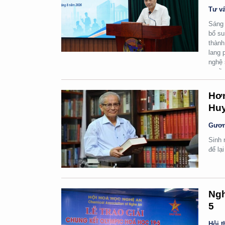
Tư vấ
Sáng 
bổ su
thành
lang 
nghệ 
quyền
Hơn
Huy
Gươn
Sinh 
để lạ
Ngh
5
Hội t