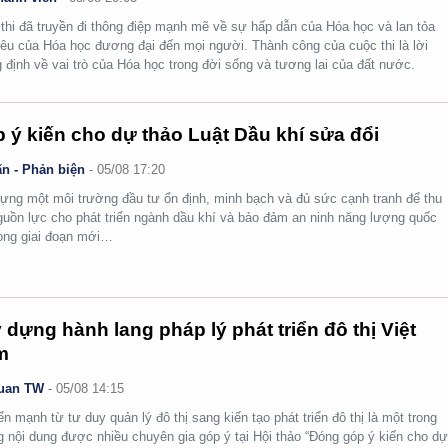
thi đã truyền đi thông điệp mạnh mẽ về sự hấp dẫn của Hóa học và lan tỏa
yêu của Hóa học đương đại đến mọi người. Thành công của cuộc thi là lời
 định về vai trò của Hóa học trong đời sống và tương lai của đất nước.
 ý kiến cho dự thảo Luật Dầu khí sửa đổi
n - Phản biện
-
05/08 17:20
ựng một môi trường đầu tư ổn định, minh bạch và đủ sức cạnh tranh để thu
guồn lực cho phát triển ngành dầu khí và bảo đảm an ninh năng lượng quốc
rong giai đoạn mới…
 dựng hành lang pháp lý phát triển đô thị Việt
m
uan TW
-
05/08 14:15
n mạnh từ tư duy quản lý đô thị sang kiến tạo phát triển đô thị là một trong
 nội dung được nhiều chuyên gia góp ý tại Hội thảo “Đóng góp ý kiến cho d