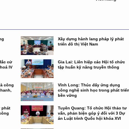
ng
Xây dựng hành lang pháp lý phát
triển đô thị Việt Nam
đắc cử
Gia Lai: Liên hiệp các Hội tổ chức
khoá IV
tập huấn kỹ năng truyền thông
và công
Vĩnh Long: Thúc đẩy ứng dụng
nhanh,
công nghệ sinh học trong phát triể
bền vững
 phát
Tuyên Quang: Tổ chức Hội thảo tư
 công
vấn, phản biện góp ý đối với 3 Dự
án Luật trình Quốc hội khóa XVI