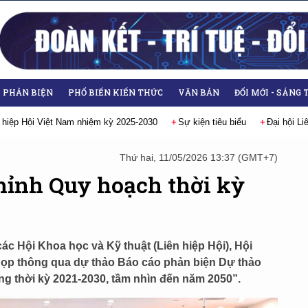
- PHẢN BIỆN
PHỔ BIẾN KIẾN THỨC
VĂN BẢN
ĐỔI MỚI - SÁNG 
 hiệp Hội Việt Nam nhiệm kỳ 2025-2030
Sự kiện tiêu biểu
Đại hội L
Thứ hai, 11/05/2026 13:37 (GMT+7)
hỉnh Quy hoạch thời kỳ
 các Hội Khoa học và Kỹ thuật (Liên hiệp Hội), Hội
họp thông qua dự thảo Báo cáo phản biện Dự thảo
g thời kỳ 2021-2030, tầm nhìn đến năm 2050”.