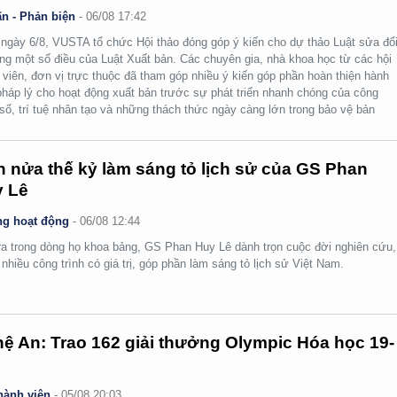
n - Phản biện
-
06/08 17:42
ngày 6/8, VUSTA tổ chức Hội thảo đóng góp ý kiến cho dự thảo Luật sửa đổi
ng một số điều của Luật Xuất bản. Các chuyên gia, nhà khoa học từ các hội
 viên, đơn vị trực thuộc đã tham góp nhiều ý kiến góp phần hoàn thiện hành
pháp lý cho hoạt động xuất bản trước sự phát triển nhanh chóng của công
số, trí tuệ nhân tạo và những thách thức ngày càng lớn trong bảo vệ bản
.
 nửa thế kỷ làm sáng tỏ lịch sử của GS Phan
 Lê
g hoạt động
-
06/08 12:44
ra trong dòng họ khoa bảng, GS Phan Huy Lê dành trọn cuộc đời nghiên cứu,
i nhiều công trình có giá trị, góp phần làm sáng tỏ lịch sử Việt Nam.
ệ An: Trao 162 giải thưởng Olympic Hóa học 19-
hành viên
-
05/08 20:03