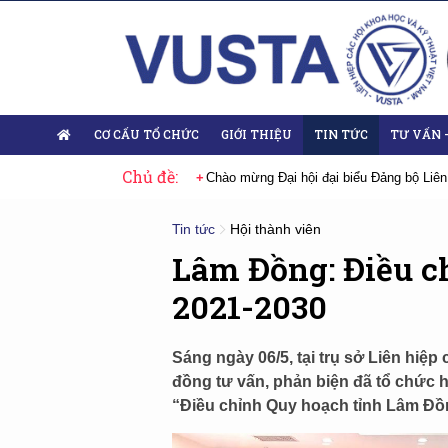
CƠ CẤU TỔ CHỨC
GIỚI THIỆU
TIN TỨC
TƯ VẤN 
Chủ đề:
 Đại hội lần thứ XIV của Đảng
Chào mừng Đại hội đại biểu Đảng bộ Liên
Tin tức
Hội thành viên
Lâm Đồng: Điều c
2021-2030
Sáng ngày 06/5, tại trụ sở Liên hiệp
đồng tư vấn, phản biện đã tổ chức 
“Điều chỉnh Quy hoạch tỉnh Lâm Đồn