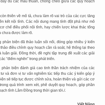
h đầy đủ các mâu thuẫn, chồng chéo giữa các quy hoạch
còn thiên về mô tả, chưa làm rõ vai trò của các cực tăng
iên kết nội tỉnh. Các nội dung mang tính đột phá như mô
 cơ chế điều phối nội tỉnh, hay chiến lược khai thác tổng
du chưa được làm rõ.
g phản biện đã thảo luận sôi nổi, đóng góp nhiều ý kiến
thảo điều chỉnh quy hoạch cần rà soát, hệ thống lại theo
luận giải. Đồng thời, đề nghị tập trung đề xuất các giải
ác “điểm nghẽn” trong phát triển.
 phản biện đánh giá cao tinh thần trách nhiệm của các
tư và đơn vị tư vấn nghiêm túc tiếp thu các ý kiến góp ý
iện sẽ tiếp tục được chỉnh sửa, hoàn thiện và gửi các cơ
rong quá trình xem xét, phê duyệt quy hoạch, góp phần
ch tỉnh Lâm Đồng trong thời gian tới./.
Viết Năng