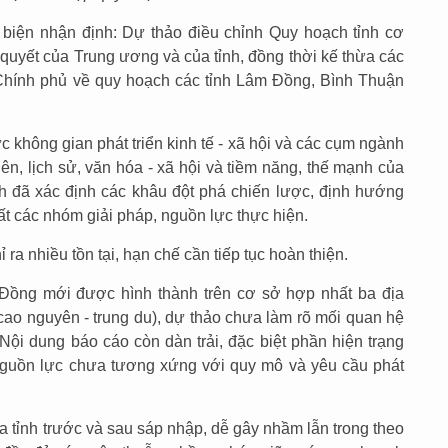
biện nhận định: Dự thảo điều chỉnh Quy hoạch tỉnh cơ
quyết của Trung ương và của tỉnh, đồng thời kế thừa các
Chính phủ về quy hoạch các tỉnh Lâm Đồng, Bình Thuận
 không gian phát triển kinh tế - xã hội và các cụm ngành
ên, lịch sử, văn hóa - xã hội và tiềm năng, thế mạnh của
h đã xác định các khâu đột phá chiến lược, định hướng
uất các nhóm giải pháp, nguồn lực thực hiện.
ra nhiều tồn tại, hạn chế cần tiếp tục hoàn thiện.
m Đồng mới được hình thành trên cơ sở hợp nhất ba địa
cao nguyên - trung du), dự thảo chưa làm rõ mối quan hệ
 Nội dung báo cáo còn dàn trải, đặc biệt phần hiện trạng
 nguồn lực chưa tương xứng với quy mô và yêu cầu phát
a tỉnh trước và sau sáp nhập, dễ gây nhầm lẫn trong theo