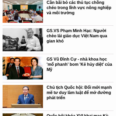
Cần bãi bỏ các thủ tục chồng
chéo trong lĩnh vực nông nghiệp
và môi trường
GS.VS Phạm Minh Hạc: Người
chèo lái giáo dục Việt Nam qua
gian khó
GS Vũ Đình Cự - nhà khoa học
'mổ phanh' bom 'Kẻ hủy diệt' của
Mỹ
Chủ tịch Quốc hội: Đổi mới mạnh
mẽ tư duy làm luật để mở đường
phát triển
Quốc hội khóa XVI khai mạc Kỳ