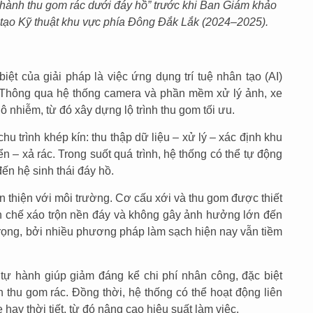
 hành thu gom rác dưới đáy hồ” trước khi Ban Giám khảo
g tạo Kỹ thuật khu vực phía Đông Đắk Lắk (2024–2025).
iệt của giải pháp là việc ứng dụng trí tuệ nhân tạo (AI)
i. Thông qua hệ thống camera và phần mềm xử lý ảnh, xe
ộ ô nhiễm, từ đó xây dựng lộ trình thu gom tối ưu.
hu trình khép kín: thu thập dữ liệu – xử lý – xác định khu
 – xả rác. Trong suốt quá trình, hệ thống có thể tự động
đến hệ sinh thái đáy hồ.
 thiện với môi trường. Cơ cấu xới và thu gom được thiết
hạn chế xáo trộn nền đáy và không gây ảnh hưởng lớn đến
 trọng, bởi nhiều phương pháp làm sạch hiện nay vẫn tiềm
 tự hành giúp giảm đáng kể chi phí nhân công, đặc biệt
 thu gom rác. Đồng thời, hệ thống có thể hoạt động liên
 hay thời tiết, từ đó nâng cao hiệu suất làm việc.