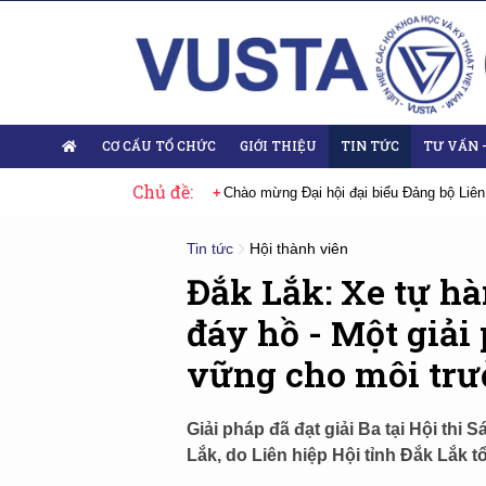
CƠ CẤU TỔ CHỨC
GIỚI THIỆU
TIN TỨC
TƯ VẤN 
Chủ đề:
đại biểu Đảng bộ Liên hiệp Hội Việt Nam nhiệm kỳ 2025-2030
Sự kiện ti
Tin tức
Hội thành viên
Đắk Lắk: Xe tự hà
đáy hồ - Một giải
vững cho môi tr
Giải pháp đã đạt giải Ba tại Hội thi
Lắk, do Liên hiệp Hội tỉnh Đắk Lắk 