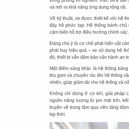
trong phòng thí nghiệm. Việc đưa sản 
và mở ra khả năng ứng dụng rộng rãi.
Về kỹ thuật, xe được thiết kế với hệ t
đáy hồ phức tạp. Hệ thống bánh chủ đ
cảm biến hỗ trợ điều hướng chính xác.
Đáng chú ý là cơ chế phát hiện vật c
phát huy hiệu quả – xe sử dụng hệ th
đó, thiết bị vẫn đảm bảo vận hành an t
Một điểm sáng khác là hệ thống băng t
thu gom và chuyển rác lên hệ thống vận
nhiên, giúp giảm tải cho hệ thống và n
Không chỉ dừng ở cơ khí, giải pháp c
nguồn năng lượng từ pin mặt trời, kế
truyền về trung tâm qua nền tảng đám
kịp thời.