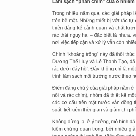
Làm sạch “phần chìm” của ô nhiễm
Trong nhiều năm qua, các giải pháp l
trên bề mặt. Những thiết bị vớt rác tự
thiện đáng kể cảnh quan và chất lượn
rác thải nguy hại – đặc biệt là nhựa, 
nơi việc tiếp cận và xử lý vẫn còn nhiề
Chính “khoảng trống” này đã thôi th
Dương Thế Huy và Lê Thanh Tạo, đã ng
rác dưới đáy hồ”. Đây không chỉ là mộ
trình làm sạch môi trường nước theo h
Điểm đáng chú ý của giải pháp nằm ở tư
nổi và rác chìm), nhóm đã thiết kế mộ
các cơ cấu trên mặt nước vẫn đồng th
suất, tiết kiệm thời gian và giảm chi ph
Không dừng lại ở ý tưởng, mô hình đã
kiểm chứng quan trọng, bởi nhiều gi