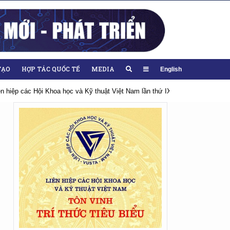
TẠO
HỢP TÁC QUỐC TẾ
MEDIA
English
 IX, nhiệm kỳ 2026-2031
Hướng tới Đại hội lần thứ XIV của Đảng
Ch