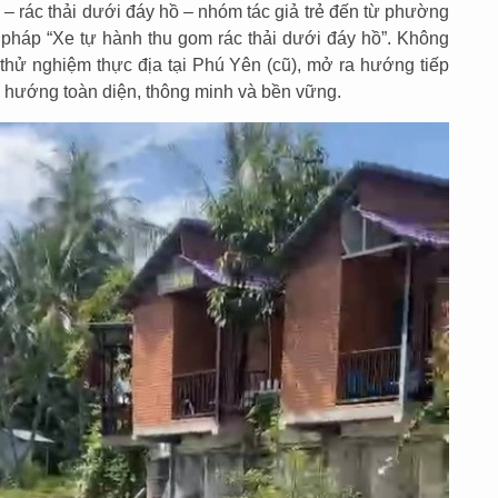
– rác thải dưới đáy hồ – nhóm tác giả trẻ đến từ phường
i pháp “Xe tự hành thu gom rác thải dưới đáy hồ”. Không
thử nghiệm thực địa tại Phú Yên (cũ), mở ra hướng tiếp
o hướng toàn diện, thông minh và bền vững.