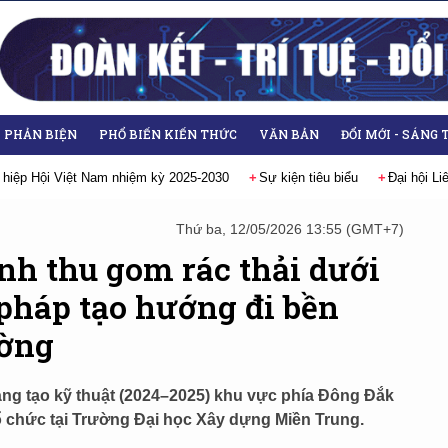
- PHẢN BIỆN
PHỔ BIẾN KIẾN THỨC
VĂN BẢN
ĐỔI MỚI - SÁNG 
êu biểu
Đại hội Liên hiệp các Hội Khoa học và Kỹ thuật Việt Nam lần thứ
Thứ ba, 12/05/2026 13:55 (GMT+7)
nh thu gom rác thải dưới
 pháp tạo hướng đi bền
ường
 Sáng tạo kỹ thuật (2024–2025) khu vực phía Đông Đắk
tổ chức tại Trường Đại học Xây dựng Miền Trung.