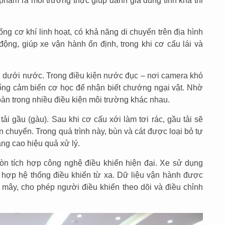
phẩm ra môi trường thực giúp đánh giá đúng tính khả thi
hống cơ khí linh hoạt, có khả năng di chuyển trên địa hình
ộng, giúp xe vận hành ổn định, trong khi cơ cấu lái và
ản dưới nước. Trong điều kiện nước đục – nơi camera khó
ống cảm biến cơ học để nhận biết chướng ngại vật. Nhờ
oàn trong nhiều điều kiện môi trường khác nhau.
ải gầu (gàu). Sau khi cơ cấu xới làm tơi rác, gầu tải sẽ
 chuyển. Trong quá trình này, bùn và cát được loại bỏ tự
âng cao hiệu quả xử lý.
òn tích hợp công nghệ điều khiển hiện đại. Xe sử dụng
t hợp hệ thống điều khiển từ xa. Dữ liệu vận hành được
 mây, cho phép người điều khiển theo dõi và điều chỉnh