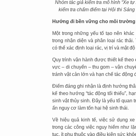
Nhóm tác giả kiểm tra mô hình “Xe tự
kiểm tra chấm điểm tại Hội thi Sán
Hướng đi bền vững cho môi trường
Một trong những yếu tố tạo nên khác b
trong nhận diện và phân loại rác thả
có thể xác định loại rác, vị trí và mật đ
Quy trình vận hành được thiết kế theo c
vực – di chuyển – thu gom – vận chuyển
tránh vật cản lớn và hạn chế tác động 
Điểm đáng ghi nhận là định hướng thân
kế theo hướng “tác động tối thiểu”, 
sinh vật thủy sinh. Đây là yếu tố quan
ẩn nguy cơ làm tổn hại hệ sinh thái.
Về hiệu quả kinh tế, việc sử dụng xe
trong các công việc nguy hiểm như lặn
tục, ít phụ thuộc vào điều kiện sức khỏe