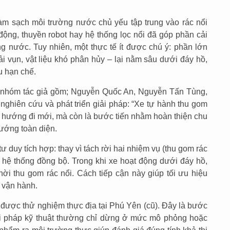
àm sạch môi trường nước chủ yếu tập trung vào rác nổi
 động, thuyền robot hay hệ thống lọc nổi đã góp phần cải
g nước. Tuy nhiên, một thực tế ít được chú ý: phần lớn
vải vụn, vật liệu khó phân hủy – lại nằm sâu dưới đáy hồ,
u hạn chế.
úc nhóm tác giả gồm; Nguyễn Quốc An, Nguyễn Tấn Tùng,
hiên cứu và phát triển giải pháp: “Xe tự hành thu gom
t hướng đi mới, mà còn là bước tiến nhằm hoàn thiện chu
ướng toàn diện.
 duy tích hợp: thay vì tách rời hai nhiệm vụ (thu gom rác
t hệ thống đồng bộ. Trong khi xe hoạt động dưới đáy hồ,
ời thu gom rác nổi. Cách tiếp cận này giúp tối ưu hiệu
í vận hành.
 được thử nghiệm thực địa tại Phú Yên (cũ). Đây là bước
ải pháp kỹ thuật thường chỉ dừng ở mức mô phỏng hoặc